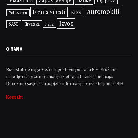
Banke
Vlada FBiH
top priče
automobili
biznis vijesti
BLSE
Volkswagen
Izvoz
SASE
Hrvatska
Nafta
O NAMA
BiznisInfo je najposjećeniji poslovni portal u BiH. Pružamo
najbolje i najbrže informacije iz oblasti biznisa i finansija.
Donosimo savjete za uspjeh i informacije o investicijama u BiH.
Kontakt