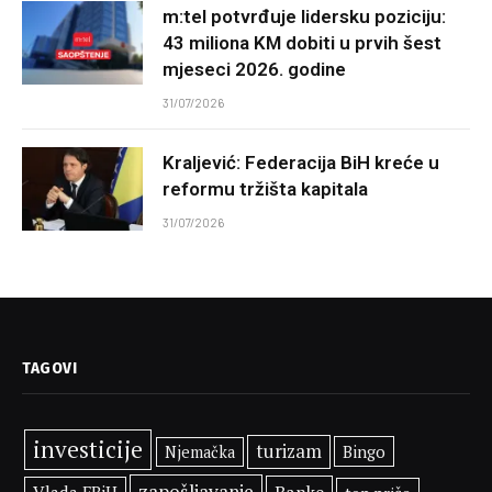
m:tel potvrđuje lidersku poziciju:
43 miliona KM dobiti u prvih šest
mjeseci 2026. godine
31/07/2026
Kraljević: Federacija BiH kreće u
reformu tržišta kapitala
31/07/2026
TAGOVI
investicije
turizam
Bingo
Njemačka
zapošljavanje