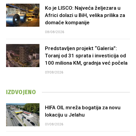
Ko je LISCO: Najveća željezara u
Africi dolazi u BiH, velika prilika za
domaće kompanije
08/08/2026
Predstavljen projekt “Galeria”:
Toranj od 31 sprata i investicija od
100 miliona KM, gradnja već počela
07/08/2026
IZDVOJENO
HIFA OIL mreža bogatija za novu
lokaciju u Jelahu
01/08/2026