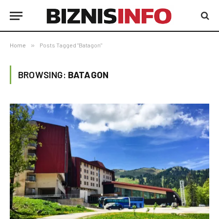
Home
»
Posts Tagged "Batagon"
BROWSING:
BATAGON