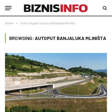
Home
»
Posts Tagged "autoput Banjaluka Mliništa"
BROWSING:
AUTOPUT BANJALUKA MLINIŠTA