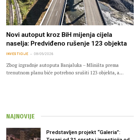
Novi autoput kroz BiH mijenja cijela
naselja: Predviđeno rušenje 123 objekta
INVESTICIJE
08/05/2026
Zbog izgradnje autoputa Banjaluka – Mliništa prema
trenutnom planu biće potrebno srušiti 123 objekta, a…
NAJNOVIJE
Predstavljen projekt “Galeria”:
Toranj od 31 sprata i investicija od