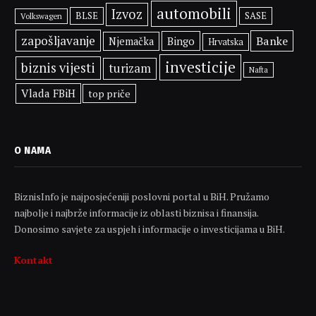
automobili
Izvoz
BLSE
SASE
Volkswagen
zapošljavanje
Banke
Bingo
Njemačka
Hrvatska
investicije
biznis vijesti
turizam
Nafta
Vlada FBiH
top priče
O NAMA
BiznisInfo je najposjećeniji poslovni portal u BiH. Pružamo
najbolje i najbrže informacije iz oblasti biznisa i finansija.
Donosimo savjete za uspjeh i informacije o investicijama u BiH.
Kontakt