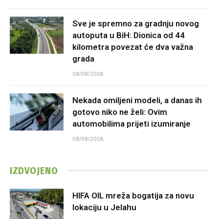
Sve je spremno za gradnju novog
autoputa u BiH: Dionica od 44
kilometra povezat će dva važna
grada
09/08/2026
Nekada omiljeni modeli, a danas ih
gotovo niko ne želi: Ovim
automobilima prijeti izumiranje
09/08/2026
IZDVOJENO
HIFA OIL mreža bogatija za novu
lokaciju u Jelahu