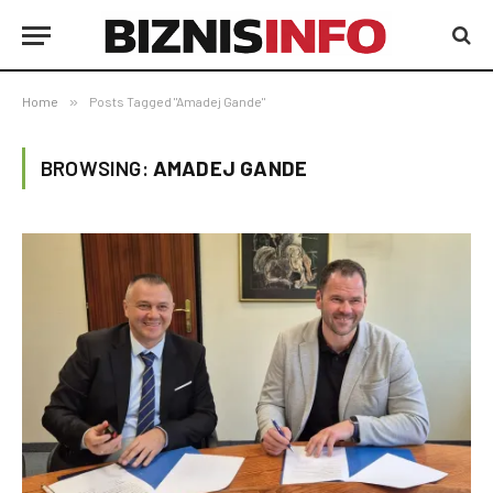
Home
»
Posts Tagged "Amadej Gande"
BROWSING:
AMADEJ GANDE