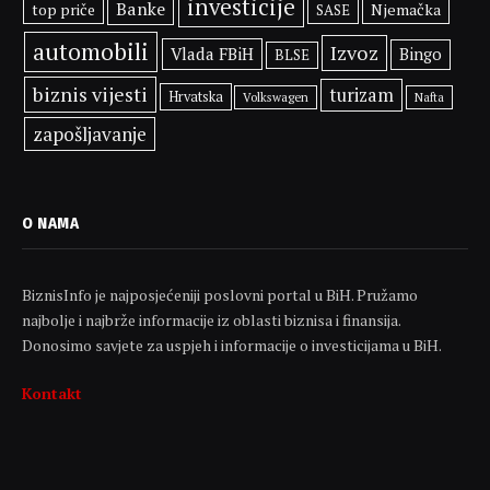
investicije
Banke
top priče
Njemačka
SASE
automobili
Izvoz
Vlada FBiH
Bingo
BLSE
biznis vijesti
turizam
Hrvatska
Volkswagen
Nafta
zapošljavanje
O NAMA
BiznisInfo je najposjećeniji poslovni portal u BiH. Pružamo
najbolje i najbrže informacije iz oblasti biznisa i finansija.
Donosimo savjete za uspjeh i informacije o investicijama u BiH.
Kontakt