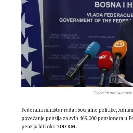
Federalni ministar rada 
Federalni ministar rada i socijalne politike,
Adnan
povećanje penzija za svih 469.000 penzionera u Fe
penzija biti oko
700 KM.