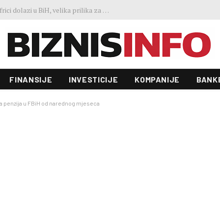
Predstavljen projekt “Galeria”: Toranj od 31 sprata i investicija od 100 miliona KM, gradnja već počela
FINANSIJE
INVESTICIJE
KOMPANIJE
BANK
niža penzija u FBiH od narednog mjeseca