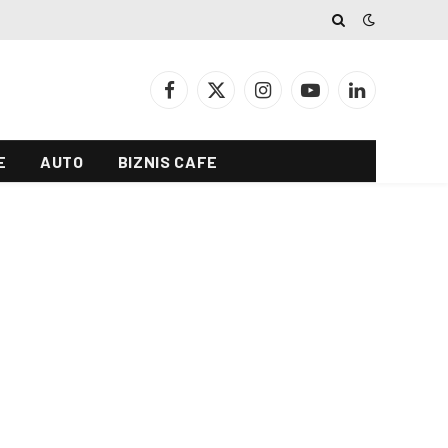
Facebook
X
Instagram
YouTube
LinkedIn
(Twitter)
E
AUTO
BIZNIS CAFE