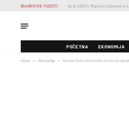
NAJNOVIJE VIJESTI
POČETNA
EKONOMIJA
Home
»
Ekonomija
»
Ministar Delić otkrio koliko će iznositi naj