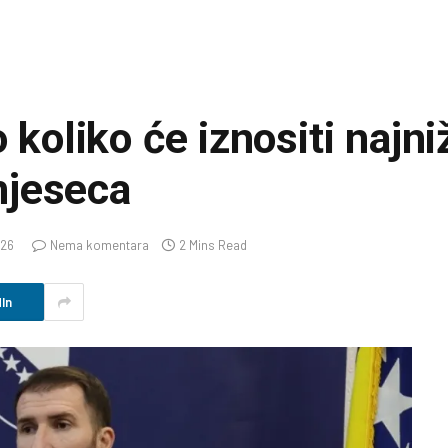
 koliko će iznositi najni
mjeseca
026
Nema komentara
2 Mins Read
In