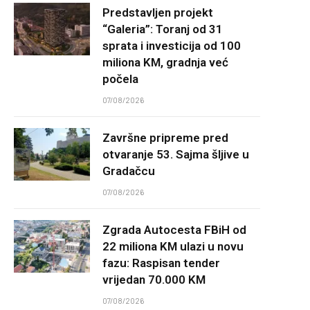
Predstavljen projekt
“Galeria”: Toranj od 31
sprata i investicija od 100
miliona KM, gradnja već
počela
07/08/2026
Završne pripreme pred
otvaranje 53. Sajma šljive u
Gradačcu
07/08/2026
Zgrada Autocesta FBiH od
22 miliona KM ulazi u novu
fazu: Raspisan tender
vrijedan 70.000 KM
07/08/2026