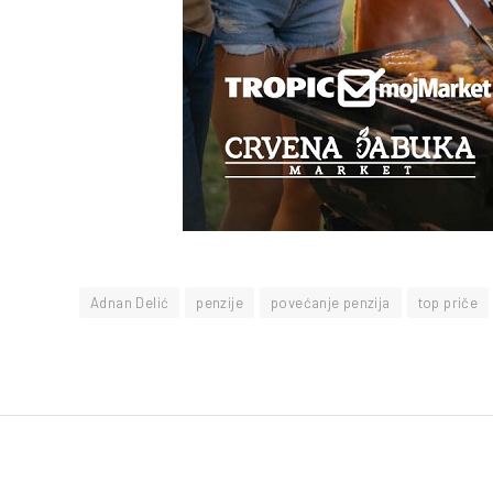
Adnan Delić
penzije
povećanje penzija
top priče