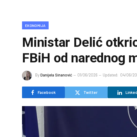
EKONOMIJA
Ministar Delić otkrio
FBiH od narednog 
By
Danijela Sinanović
01/06/2026
Updated:
04/06/2
Facebook
Twitter
Linked