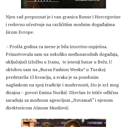
Njen rad prepoznat je i van granica Bosne i Hercegovine
i redovno učestvuje na različitiim modnim događajima
širom Evrope.
– Prošla godina za mene je bila izuzetno uspješna.
Prisustvovala sam na nekoliko međunarodnih događaja,
uključujući izložbu u Iranu, te jesenji bazar u Beču. U
oktobru sam na „Bursa Fashion Weeku” u Turskoj
predstavila 13 kreacija, a svaka je sa posebnim
naglaskom na spoj tradicije i modernosti, što je srž mog
dizajna – govori Emina Nurikić-Dževlan te ističe odličnu
saradnju sa modnom agencijom „NovamaS“ i njenom
direktoricom Almom Musliović.