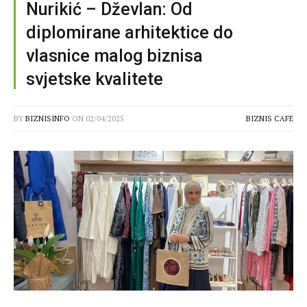
Nurikić – Dževlan: Od
diplomirane arhitektice do
vlasnice malog biznisa
svjetske kvalitete
BY
BIZNISINFO
ON
02/04/2025
BIZNIS CAFE