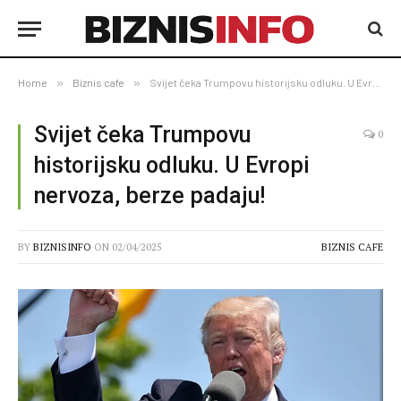
Home
»
Biznis cafe
»
Svijet čeka Trumpovu historijsku odluku. U Evropi nervoza, berze padaju!
Svijet čeka Trumpovu
0
historijsku odluku. U Evropi
nervoza, berze padaju!
BY
BIZNISINFO
ON
02/04/2025
BIZNIS CAFE