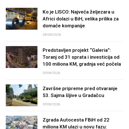
Ko je LISCO: Najveća željezara u
Africi dolazi u BiH, velika prilika za
domaće kompanije
08/08/2026
Predstavljen projekt “Galeria”:
Toranj od 31 sprata i investicija od
100 miliona KM, gradnja već počela
07/08/2026
Završne pripreme pred otvaranje
53. Sajma šljive u Gradačcu
07/08/2026
Zgrada Autocesta FBiH od 22
miliona KM ulazi u novu fazu: