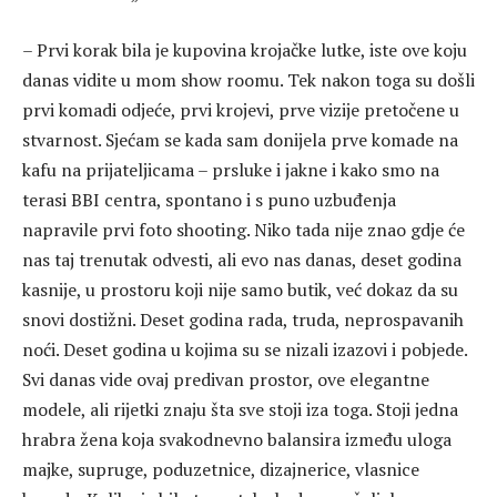
– Prvi korak bila je kupovina krojačke lutke, iste ove koju
danas vidite u mom show roomu. Tek nakon toga su došli
prvi komadi odjeće, prvi krojevi, prve vizije pretočene u
stvarnost. Sjećam se kada sam donijela prve komade na
kafu na prijateljicama – prsluke i jakne i kako smo na
terasi BBI centra, spontano i s puno uzbuđenja
napravile prvi foto shooting. Niko tada nije znao gdje će
nas taj trenutak odvesti, ali evo nas danas, deset godina
kasnije, u prostoru koji nije samo butik, već dokaz da su
snovi dostižni. Deset godina rada, truda, neprospavanih
noći. Deset godina u kojima su se nizali izazovi i pobjede.
Svi danas vide ovaj predivan prostor, ove elegantne
modele, ali rijetki znaju šta sve stoji iza toga. Stoji jedna
hrabra žena koja svakodnevno balansira između uloga
majke, supruge, poduzetnice, dizajnerice, vlasnice