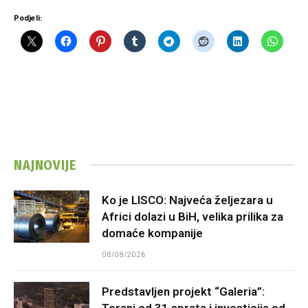
Podjeli:
NAJNOVIJE
Ko je LISCO: Najveća željezara u
Africi dolazi u BiH, velika prilika za
domaće kompanije
08/08/2026
Predstavljen projekt “Galeria”:
Toranj od 31 sprata i investicija od