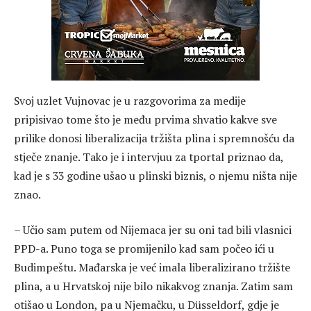
Svoj uzlet Vujnovac je u razgovorima za medije
pripisivao tome što je među prvima shvatio kakve sve
prilike donosi liberalizacija tržišta plina i spremnošću da
stječe znanje. Tako je i intervjuu za tportal priznao da,
kad je s 33 godine ušao u plinski biznis, o njemu ništa nije
znao.
– Učio sam putem od Nijemaca jer su oni tad bili vlasnici
PPD-a. Puno toga se promijenilo kad sam počeo ići u
Budimpeštu. Mađarska je već imala liberalizirano tržište
plina, a u Hrvatskoj nije bilo nikakvog znanja. Zatim sam
otišao u London, pa u Njemačku, u Düsseldorf, gdje je