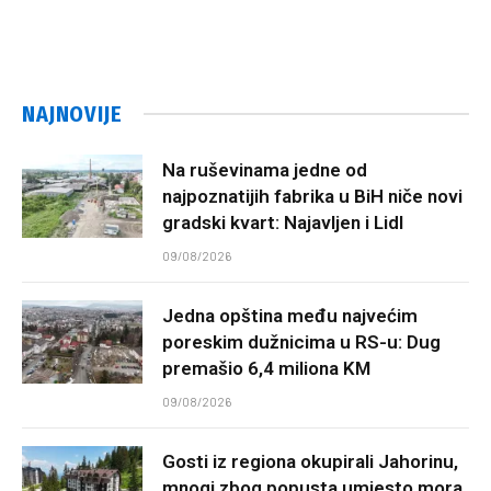
NAJNOVIJE
Na ruševinama jedne od
najpoznatijih fabrika u BiH niče novi
gradski kvart: Najavljen i Lidl
09/08/2026
Jedna opština među najvećim
poreskim dužnicima u RS-u: Dug
premašio 6,4 miliona KM
09/08/2026
Gosti iz regiona okupirali Jahorinu,
mnogi zbog popusta umjesto mora