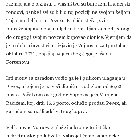
razmišljala o biznisu. U vlasništvu su bili razni financijski
fondovi, banke i svi su bili u toj poziciji ne svojom željom.
Taj je model bio i u Pevexu. Kad ide stečaj, svi s
potraživanjima dobiju udjele u firmi. Išao sam od jednog
do drugog i svojim novcem kupovao dionice. Vjerujem da
je to dobra investicija – izjavio je Vujnovac za tportal u
oktobru 2021., objašnjavajući zbog čega je ušao u
Fortenovu.
Isti motiv za zaradom vodio ga je i prilikom ulaganja u
Pevex, u kojem je najveći dioničar s udjelom od 36,62
posto. Početkom ove godine Vujnovac je s Marijem
Radićem, koji drži 16,6 posto, odlučio prodati Pevex, ali
za sada nisu našli adekvatnog kupca.
Velik novac Vujnovac ulaže i u brojne turističko-
nekretninske poduhvate. Nabrojat ćemo samo neke.