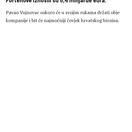
Fortenove iznosili su 5,4 milijarde eura.
Pavao Vujnovac uskoro će u svojim rukama držati obje
kompanije i bit će najmoćniji čovjek hrvatskog biznisa.