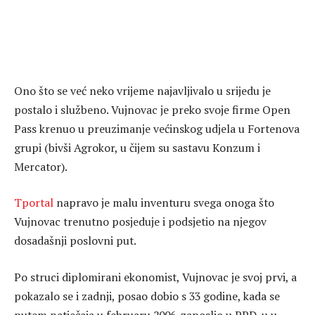
Ono što se već neko vrijeme najavljivalo u srijedu je
postalo i službeno. Vujnovac je preko svoje firme Open
Pass krenuo u preuzimanje većinskog udjela u Fortenova
grupi (bivši Agrokor, u čijem su sastavu Konzum i
Mercator).
Tportal
napravo je malu inventuru svega onoga što
Vujnovac trenutno posjeduje i podsjetio na njegov
dosadašnji poslovni put.
Po struci diplomirani ekonomist, Vujnovac je svoj prvi, a
pokazalo se i zadnji, posao dobio s 33 godine, kada se
putem natječaja u februaru 2006. zaposlio u PPD-u u