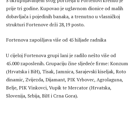
S okrupnjavanjem svog portfelja u Fortenovi krenuo je
prije tri godine. Kupovao je uglavnom dionice od malih
dobavljača i pojedinih banaka, a trenutno u vlasničkoj
strukturi Fortenove drži 28,19 posto.
Fortenova zapošljava više od 45 hiljade radnika
U cijeloj Fortenova grupi lani je radilo nešto više od
45.000 zaposlenih. Grupaciju čine sljedeće firme: Konzum
(Hrvatska i BiH), Tisak, Jamnica, Sarajevski kiseljak, Roto
dinamic, Zvijezda, Dijamant, PIK Vrbovec, Agrolaguna,
Belje, PIK Vinkovci, Vupik te Mercator (Hrvatska,
Slovenija, Srbija, BiH i Crna Gora).