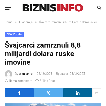
Home
»
Ekonomija
»
Švajcarci zamrznuli 8,8 milijardi dolara ruske imovine
EKONOMIJA
Švajcarci zamrznuli 8,8
milijardi dolara ruske
imovine
By
BiznisInfo
03/12/2023
Updated:
03/12/2023
Nema komentara
2 Mins Read