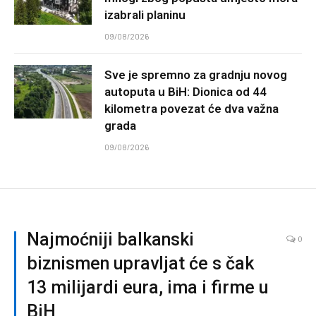
izabrali planinu
09/08/2026
Sve je spremno za gradnju novog
autoputa u BiH: Dionica od 44
kilometra povezat će dva važna
grada
09/08/2026
Najmoćniji balkanski
0
biznismen upravljat će s čak
13 milijardi eura, ima i firme u
BiH