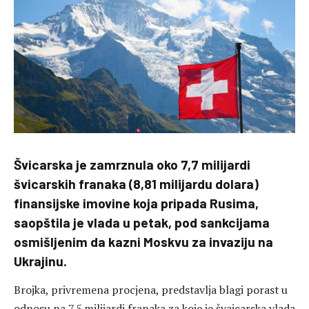
Švicarska je zamrznula oko 7,7 milijardi
švicarskih franaka (8,81 milijardu dolara)
finansijske imovine koja pripada Rusima,
saopštila je vlada u petak, pod sankcijama
osmišljenim da kazni Moskvu za invaziju na
Ukrajinu.
Brojka, privremena procjena, predstavlja blagi porast u
odnosu na 7,5 milijardi franaka za koje je švajcarska vlada