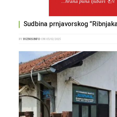
Sudbina prnjavorskog “Ribnjaka
BY
BIZNISINFO
ON
03/02/2025