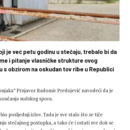
ji je već petu godinu u stečaju, trebalo bi da
me i pitanje vlasničke strukture ovog
u s obzirom na oskudan tov ribe u Republici
ibnjaka” Prnjavor Radomir Predojević navodeći da je
končanja sudskog spora.
io posljednji izlov. Tada je sve stalo što se tiče
nju stečajnog postupka, a tako će i ostati sve dok se