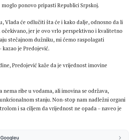
te moglo ponovo pripasti Republici Srpskoj.
Vlada će odlučiti šta će i kako dalje, odnosno da li
 očekivano, jer je ovo vrlo perspektivno i kvalitetno
aju stečajnom dužniku, mi ćemo raspolagati
 kazao je Predojević.
odine, Predojević kaže da je vrijednost imovine
e da nema ribe u vodama, ali imovina se održava,
 u funkcionalnom stanju. Non-stop nam nadležni organi
trolom i sa ciljem da vrijednost ne opada – naveo je
a Googleu