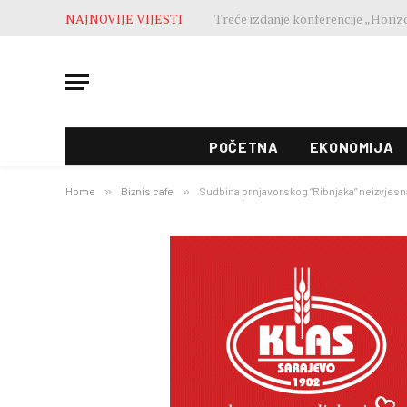
NAJNOVIJE VIJESTI
POČETNA
EKONOMIJA
Home
»
Biznis cafe
»
Sudbina prnjavorskog “Ribnjaka” neizvjesn