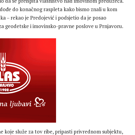
žilo da se preispita vlasništvo nad imovinom preduzeća.
 dođe do konačnog raspleta kako bismo znali u kom
ka – rekao je Predojević i podsjetio da je posao
 za geodetske i imovinsko-pravne poslove u Prnjavoru.
 koje služe za tov ribe, pripasti privrednom subjektu,