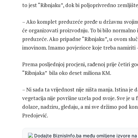
to jest “Ribnjaku”, dok bi poljoprivredno zemljiš
– Ako komplet preduzeće pređe u državnu svojinu, 
će organizovati proizvodnju. To bi bilo normalno i
preduzeće. Ako pripadne “Ribnjaku”, u ovom sluč
imovinom. Imamo povjerioce koje treba namiriti –
Prema posljednjoj procjeni, rađenoj prije četiri g
“Ribnjaka” bila oko deset miliona KM.
– Ni sada ta vrijednost nije ništa manja. Istina j
vegetacija nije površine uzela pod svoje. Sve je
dolaze, nadziru, gledaju, a mi sve držimo pod kon
Predojević.
Dodajte BiznisInfo.ba među omiljene izvore n