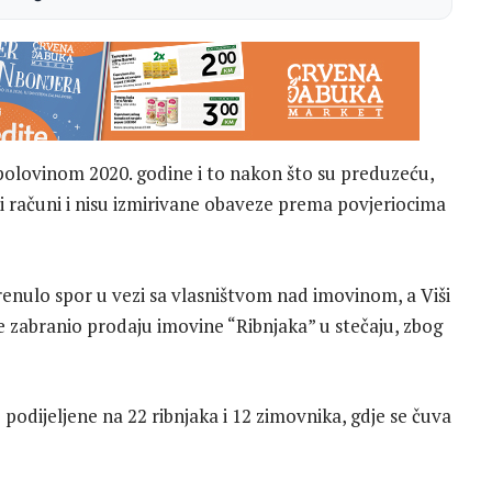
polovinom 2020. godine i to nakon što su preduzeću,
ani računi i nisu izmirivane obaveze prema povjeriocima
enulo spor u vezi sa vlasništvom nad imovinom, a Viši
e zabranio prodaju imovine “Ribnjaka” u stečaju, zbog
podijeljene na 22 ribnjaka i 12 zimovnika, gdje se čuva