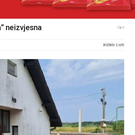
” neizvjesna
0
BIZNIS CAFE