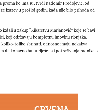
a prema kojima su, tvrdi Radomir Predojević, od
e izuzev u prošloj godini kada nije bilo prihoda od
 izdali u zakup “Ribarstvu Marjanović” koje se bavi
ici, koji održavaju kompletnu imovinu ribnjaka,
i koliko-toliko zbrinuti, odnosno imaju nekakva
 da konačno budu riješena i potraživanja radnika iz