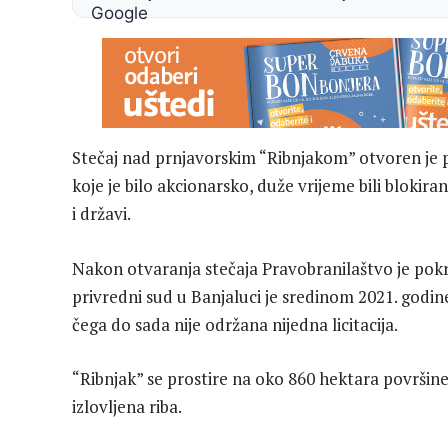
Stečaj nad prnjavorskim “Ribnjakom” otvoren je 
koje je bilo akcionarsko, duže vrijeme bili blokir
i državi.
Nakon otvaranja stečaja Pravobranilaštvo je pokr
privredni sud u Banjaluci je sredinom 2021. godin
čega do sada nije održana nijedna licitacija.
“Ribnjak” se prostire na oko 860 hektara površine 
izlovljena riba.