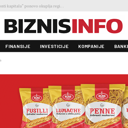
Ministar Forto: Profesionalni vozači ne mogu više čekati – Evropskoj komisiji ponudili smo provodivo rješenje
FINANSIJE
INVESTICIJE
KOMPANIJE
BANK
a