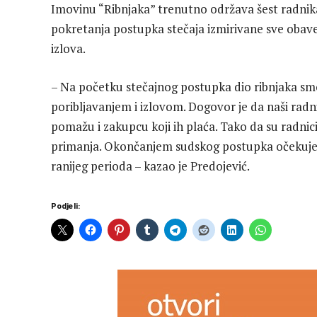
Imovinu “Ribnjaka” trenutno održava šest radnik
pokretanja postupka stečaja izmirivane sve obavez
izlova.
– Na početku stečajnog postupka dio ribnjaka smo
poribljavanjem i izlovom. Dogovor je da naši radn
pomažu i zakupcu koji ih plaća. Tako da su radnic
primanja. Okončanjem sudskog postupka očekujem
ranijeg perioda – kazao je Predojević.
Podjeli: