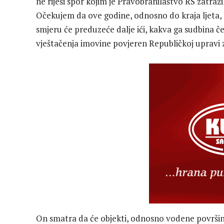
ne riješi spor kojim je Pravobranilaštvo RS zatra
Očekujem da ove godine, odnosno do kraja ljeta,
smjeru će preduzeće dalje ići, kakva ga sudbina če
vještačenja imovine povjeren Republičkoj upravi
On smatra da će objekti, odnosno vodene površine