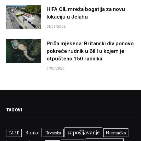
HIFA OIL mreža bogatija za novu
lokaciju u Jelahu
01/08/2026
Priča mjeseca: Britanski div ponovo
pokreće rudnik u BiH u kojem je
otpušteno 150 radnika
31/07/2026
TAGOVI
zapošljavanje
Banke
Njemačka
BLSE
Hrvatska