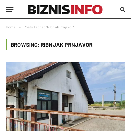
Home
»
Posts Tagged "Ribnjak Prnjavor"
BROWSING:
RIBNJAK PRNJAVOR