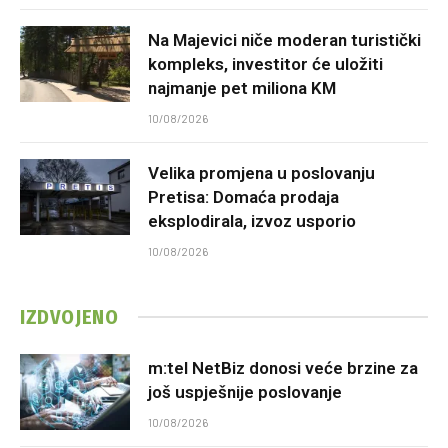
Na Majevici niče moderan turistički
kompleks, investitor će uložiti
najmanje pet miliona KM
10/08/2026
Velika promjena u poslovanju
Pretisa: Domaća prodaja
eksplodirala, izvoz usporio
10/08/2026
IZDVOJENO
m:tel NetBiz donosi veće brzine za
još uspješnije poslovanje
10/08/2026