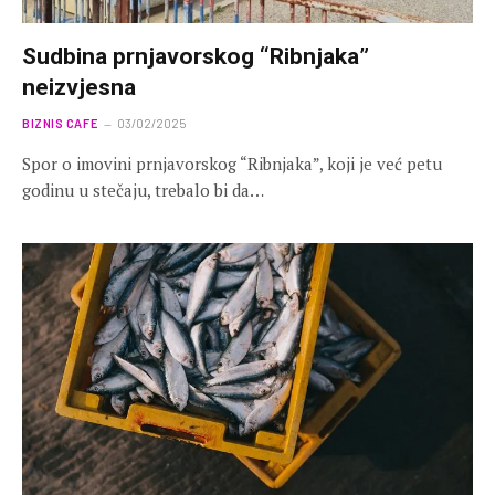
Sudbina prnjavorskog “Ribnjaka”
neizvjesna
BIZNIS CAFE
03/02/2025
Spor o imovini prnjavorskog “Ribnjaka”, koji je već petu
godinu u stečaju, trebalo bi da…