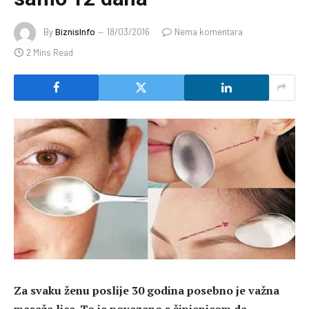
By
BiznisInfo
18/03/2016
Nema komentara
2 Mins Read
Za svaku ženu poslije 30 godina posebno je važna
masaža lica. To je povezano s činjenicom da