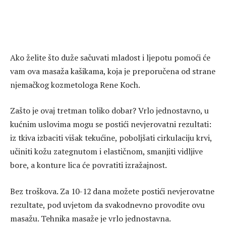
Ako želite što duže sačuvati mladost i ljepotu pomoći će
vam ova masaža kašikama, koja je preporučena od strane
njemačkog kozmetologa Rene Koch.
Zašto je ovaj tretman toliko dobar? Vrlo jednostavno, u
kućnim uslovima mogu se postići nevjerovatni rezultati:
iz tkiva izbaciti višak tekućine, poboljšati cirkulaciju krvi,
učiniti kožu zategnutom i elastičnom, smanjiti vidljive
bore, a konture lica će povratiti izražajnost.
Bez troškova. Za 10-12 dana možete postići nevjerovatne
rezultate, pod uvjetom da svakodnevno provodite ovu
masažu. Tehnika masaže je vrlo jednostavna.