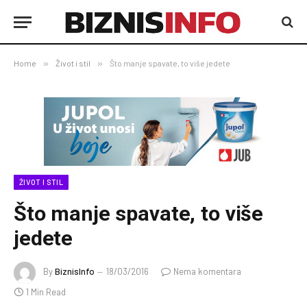
Home
»
Život i stil
»
Što manje spavate, to više jedete
ŽIVOT I STIL
Što manje spavate, to više
jedete
By
BiznisInfo
18/03/2016
Nema komentara
1 Min Read