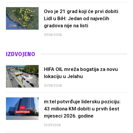
Ovo je 21 grad koji će prvi dobiti
Lidl u BiH: Jedan od najvećih
gradova nije na listi
07/08/2026
IZDVOJENO
HIFA OIL mreža bogatija za novu
lokaciju u Jelahu
01/08/2026
m:tel potvrđuje lidersku poziciju:
43 miliona KM dobiti u prvih šest
mjeseci 2026. godine
31/07/2026