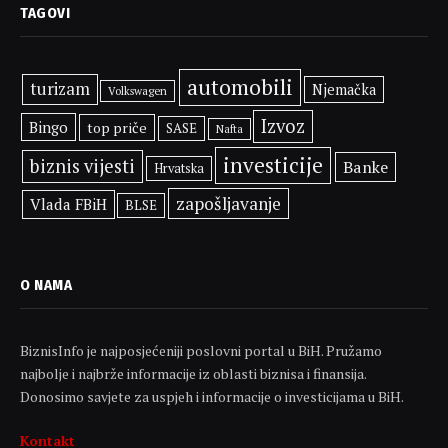
TAGOVI
automobili
turizam
Njemačka
Volkswagen
Izvoz
Bingo
top priče
SASE
Nafta
investicije
biznis vijesti
Banke
Hrvatska
zapošljavanje
Vlada FBiH
BLSE
O NAMA
BiznisInfo je najposjećeniji poslovni portal u BiH. Pružamo
najbolje i najbrže informacije iz oblasti biznisa i finansija.
Donosimo savjete za uspjeh i informacije o investicijama u BiH.
Kontakt