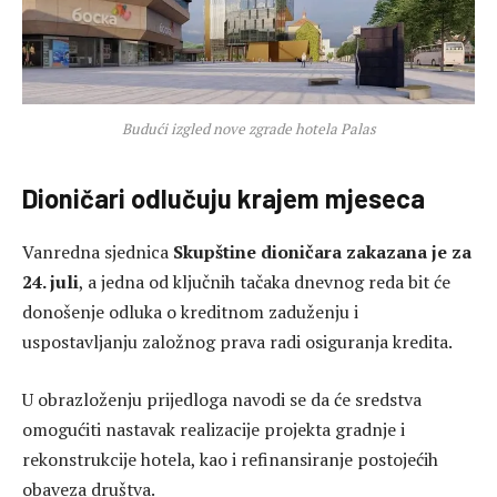
Budući izgled nove zgrade hotela Palas
Dioničari odlučuju krajem mjeseca
Vanredna sjednica
Skupštine dioničara zakazana je za
24. juli
, a jedna od ključnih tačaka dnevnog reda bit će
donošenje odluka o kreditnom zaduženju i
uspostavljanju založnog prava radi osiguranja kredita.
U obrazloženju prijedloga navodi se da će sredstva
omogućiti nastavak realizacije projekta gradnje i
rekonstrukcije hotela, kao i refinansiranje postojećih
obaveza društva.