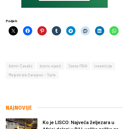
Podjeli:
Admir Čavalić
biznis vijesti
Ceste FBiH
investicije
Magistrala Sarajevo - Tuzla
NAJNOVIJE
Ko je LISCO: Najveća željezara u