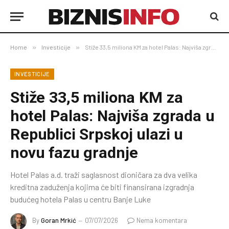
Home
»
Investicije
»
Stiže 33,5 miliona KM za hotel Palas: Najviša zgrada u Republici Srpskoj ulazi u novu fazu gradnje
INVESTICIJE
Stiže 33,5 miliona KM za
hotel Palas: Najviša zgrada u
Republici Srpskoj ulazi u
novu fazu gradnje
Hotel Palas a.d. traži saglasnost dioničara za dva velika
kreditna zaduženja kojima će biti finansirana izgradnja
budućeg hotela Palas u centru Banje Luke
By
Goran Mrkić
07/07/2026
Nema komentara