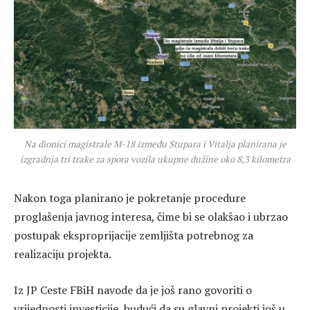
Na dionici magistrale M-18 između Stupara i Vitalja planirana je
izgradnja tri trake za spora vozila ukupne dužine oko 8,3 kilometra
Nakon toga planirano je pokretanje procedure
proglašenja javnog interesa, čime bi se olakšao i ubrzao
postupak eksproprijacije zemljišta potrebnog za
realizaciju projekta.
Iz JP Ceste FBiH navode da je još rano govoriti o
vrijednosti investicije, budući da su glavni projekti još u