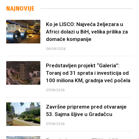
NAJNOVIJE
Ko je LISCO: Najveća željezara u
Africi dolazi u BiH, velika prilika za
domaće kompanije
08/08/2026
Predstavljen projekt “Galeria”:
Toranj od 31 sprata i investicija od
100 miliona KM, gradnja već počela
07/08/2026
Završne pripreme pred otvaranje
53. Sajma šljive u Gradačcu
07/08/2026