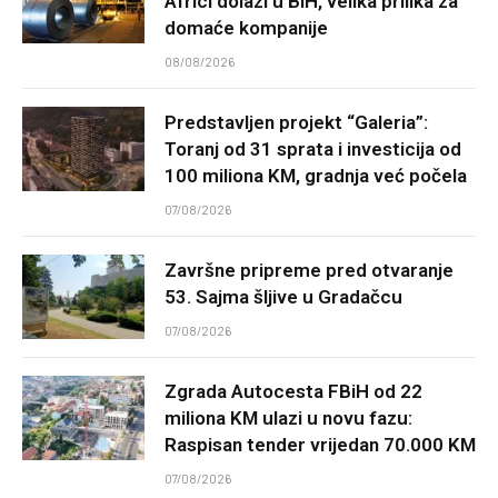
Africi dolazi u BiH, velika prilika za
domaće kompanije
08/08/2026
Predstavljen projekt “Galeria”:
Toranj od 31 sprata i investicija od
100 miliona KM, gradnja već počela
07/08/2026
Završne pripreme pred otvaranje
53. Sajma šljive u Gradačcu
07/08/2026
Zgrada Autocesta FBiH od 22
miliona KM ulazi u novu fazu:
Raspisan tender vrijedan 70.000 KM
07/08/2026