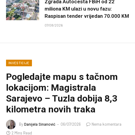
Zgrada Autocesta FBiH od 22
miliona KM ulazi u novu fazu:
Raspisan tender vrijedan 70.000 KM
07/08/2026
INVESTICIJE
Pogledajte mapu s tačnom
lokacijom: Magistrala
Sarajevo – Tuzla dobija 8,3
kilometra novih traka
By
Danijela Sinanović
06/07/2026
Nema komentara
2 Mins Read