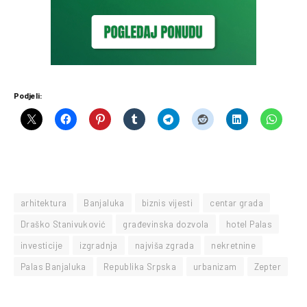
Podjeli:
arhitektura
Banjaluka
biznis vijesti
centar grada
Draško Stanivuković
građevinska dozvola
hotel Palas
investicije
izgradnja
najviša zgrada
nekretnine
Palas Banjaluka
Republika Srpska
urbanizam
Zepter