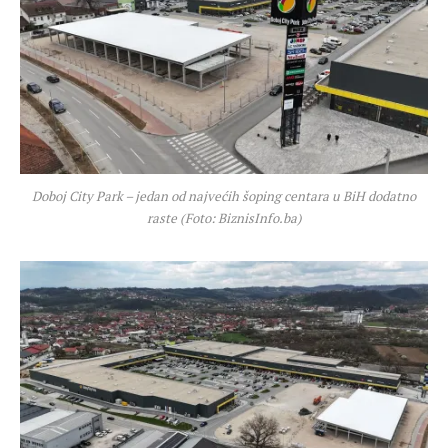
Doboj City Park – jedan od najvećih šoping centara u BiH dodatno
raste (Foto: BiznisInfo.ba)