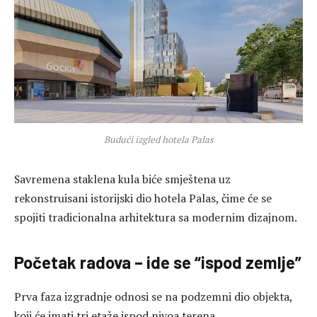
Budući izgled hotela Palas
Savremena staklena kula biće smještena uz
rekonstruisani istorijski dio hotela Palas, čime će se
spojiti tradicionalna arhitektura sa modernim dizajnom.
Početak radova – ide se “ispod zemlje”
Prva faza izgradnje odnosi se na podzemni dio objekta,
koji će imati tri etaže ispod nivoa terena.