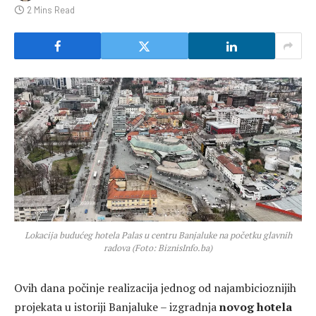
2 Mins Read
Lokacija budućeg hotela Palas u centru Banjaluke na početku glavnih
radova (Foto: BiznisInfo.ba)
Ovih dana počinje realizacija jednog od najambicioznijih
projekata u istoriji Banjaluke – izgradnja
novog hotela