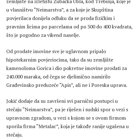
zemljište na izletištu Zubačka Ubla, kod Trebinja, koje je
u vlasništvu “Neimarstva”, a za koje je Skupština
povjerilaca donijela odluku da se proda fizičkim i
pravnim licima po parcelama od po 300 do 400 kvadrata,
što je pogodno za vikend naselje.
Od prodate imovine sve je uglavnom pripalo
hipotekarnim povjeriocima, tako da su zemljište
kamenoloma Gorica i dio pokretne imovine prodati za
240.000 maraka, od čega se djelimično namirilo
Građevinsko preduzeće “Apis”, ali ne i Poreska uprava.
Jokić dodaje da su završeni svi parnični postupci u
stečaju “Neimarstva”, pa je riješen i sudski spor u vezi s
upravnom zgradom, u vezi s kojom se s ovom firmom
sporila firma “Metalac”, koja je takođe ranije ugašena u
stečaju.