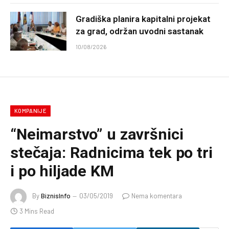
Gradiška planira kapitalni projekat
za grad, održan uvodni sastanak
10/08/2026
KOMPANIJE
“Neimarstvo” u završnici
stečaja: Radnicima tek po tri
i po hiljade KM
By
BiznisInfo
03/05/2019
Nema komentara
3 Mins Read