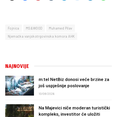
Fojnica
MS&WOOD
Muhamed Pilav
Njemačka vanjskotrgovinska komora AHK
NAJNOVIJE
m:tel NetBiz donosi veće brzine za
još uspješnije poslovanje
10/08/2026
Na Majevici niče moderan turistički
kompleks, investitor će uložiti