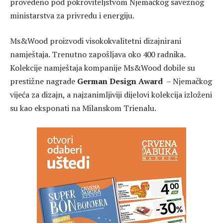
provedeno pod pokroviteljstvom Njemačkog saveznog
ministarstva za privredu i energiju.
Ms&Wood proizvodi visokokvalitetni dizajnirani
namještaja. Trenutno zapošljava oko 400 radnika.
Kolekcije namještaja kompanije Ms&Wood dobile su
prestižne nagrade
German Design Award
– Njemačkog
vijeća za dizajn, a najzanimljiviji dijelovi kolekcija izloženi
su kao eksponati na Milanskom Trienalu.