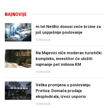
NAJNOVIJE
m:tel NetBiz donosi veće brzine za
još uspješnije poslovanje
10/08/2026
Na Majevici niče moderan turistički
kompleks, investitor će uložiti
najmanje pet miliona KM
10/08/2026
Velika promjena u poslovanju
Pretisa: Domaća prodaja
eksplodirala, izvoz usporio
10/08/2026