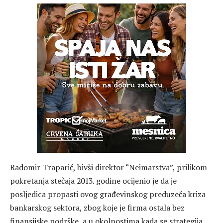
Radomir Traparić, bivši direktor “Neimarstva”, prilikom
pokretanja stečaja 2013. godine ocijenio je da je
posljedica propasti ovog građevinskog preduzeća kriza
bankarskog sektora, zbog koje je firma ostala bez
finansijske podrške, a u okolnostima kada se strategija