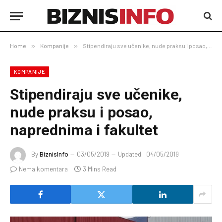
Home
»
Kompanije
»
Stipendiraju sve učenike, nude praksu i posao, naprednima i fakultet
KOMPANIJE
Stipendiraju sve učenike,
nude praksu i posao,
naprednima i fakultet
By
BiznisInfo
03/05/2019
Updated:
04/05/2019
Nema komentara
3 Mins Read