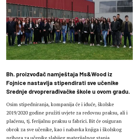
Bh. proizvođač namještaja Ms&Wood iz
Fojnice nastavlja stipendirati sve učenike
Srednje drvoprerađivačke škole u ovom gradu.
Osim stipedniranja, kompanija će i iduće, školske
2019/2020 godine pružiti uvjete za redovnu praksu, ali i
plaćenu, tj. ferijalnu praksu u fabrici. Bit će osiguran
obrok za sve učenike, kao i nabavka knjiga i školskog
pribora za učenike slabijeg materijalnog stanja.