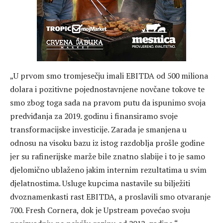
„U prvom smo tromjesečju imali EBITDA od 500 miliona
dolara i pozitivne pojednostavnjene novčane tokove te
smo zbog toga sada na pravom putu da ispunimo svoja
predviđanja za 2019. godinu i finansiramo svoje
transformacijske investicije. Zarada je smanjena u
odnosu na visoku bazu iz istog razdoblja prošle godine
jer su rafinerijske marže bile znatno slabije i to je samo
djelomično ublaženo jakim internim rezultatima u svim
djelatnostima. Usluge kupcima nastavile su bilježiti
dvoznamenkasti rast EBITDA, a proslavili smo otvaranje
700. Fresh Cornera, dok je Upstream povećao svoju