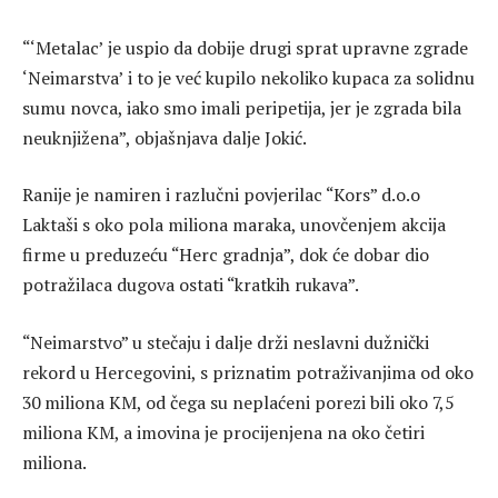
“‘Metalac’ je uspio da dobije drugi sprat upravne zgrade
‘Neimarstva’ i to je već kupilo nekoliko kupaca za solidnu
sumu novca, iako smo imali peripetija, jer je zgrada bila
neuknjižena”, objašnjava dalje Jokić.
Ranije je namiren i razlučni povjerilac “Kors” d.o.o
Laktaši s oko pola miliona maraka, unovčenjem akcija
firme u preduzeću “Herc gradnja”, dok će dobar dio
potražilaca dugova ostati “kratkih rukava”.
“Neimarstvo” u stečaju i dalje drži neslavni dužnički
rekord u Hercegovini, s priznatim potraživanjima od oko
30 miliona KM, od čega su neplaćeni porezi bili oko 7,5
miliona KM, a imovina je procijenjena na oko četiri
miliona.