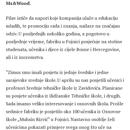
Ms&Wood.
Pilav ističe da napori koje kompanija ulaže u edukaciju
mladih, te promociju rada i znanja, nailaze na značajan
odziv. U posljednjih nekoliko godina, a pogotovo u
posljednje vrijeme, fabriku u Fojnici posjećuje na stotine
studenata, učenika i djece iz cijele Bosne i Hercegovine,
ali i iz inozemstva.
“Zimus smo imali posjetu iz jednje švedske i jedne
sarajevske srednje škole. U aprilu su nas posjetili učenici i
profesori Srednje tehničke škole iz Zavidovića. Planirane
su posjete učenika iz ilidžanske Tehničke škole, i drugih.
Sada imamo veliko interesovanje i osnovnih škola. Prošle
sedmice fabriku je posjetilo oko 100 učenika iz Osnovne
škole „Muhsin Rizvić“ u Fojnici. Nastavno osoblje želi
učenicima pokazati primjere svega onog što uče na