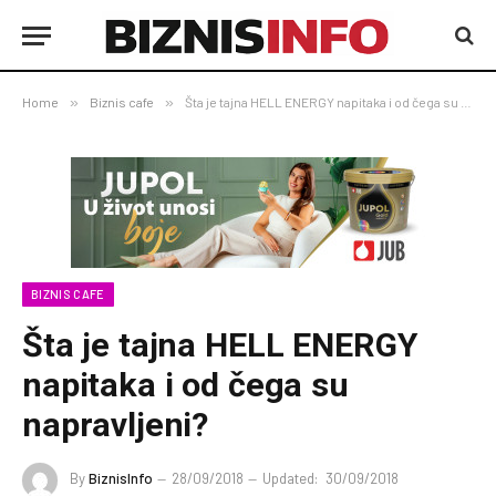
Home
»
Biznis cafe
»
Šta je tajna HELL ENERGY napitaka i od čega su napravljeni?
BIZNIS CAFE
Šta je tajna HELL ENERGY
napitaka i od čega su
napravljeni?
By
BiznisInfo
28/09/2018
Updated:
30/09/2018