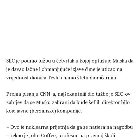
SEC je podnio tužbu u četvrtak u kojoj optužuje Muska da
je davao lažne i obmanjujuće izjave čime je uticao na
vrijednost dionica Tesle i nanio štetu dioničarima.
Prema pisanju CNN-a, najšokantniji dio tužbe je SEC-ov
zahtjev da se Musku zabrani da bude šef ili direktor bilo
koje javne (berzanske) kompanije.
– Ovo je nuklearna prijetnja da ga se natjera na nagodbu
– rekao je John Coffee, profesor na pravnoj školi