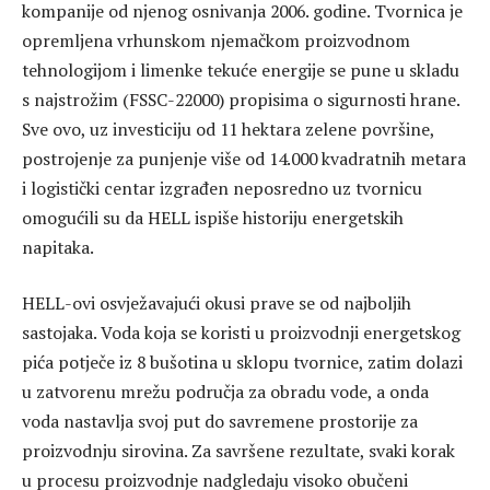
kompanije od njenog osnivanja 2006. godine. Tvornica je
opremljena vrhunskom njemačkom proizvodnom
tehnologijom i limenke tekuće energije se pune u skladu
s najstrožim (FSSC-22000) propisima o sigurnosti hrane.
Sve ovo, uz investiciju od 11 hektara zelene površine,
postrojenje za punjenje više od 14.000 kvadratnih metara
i logistički centar izgrađen neposredno uz tvornicu
omogućili su da HELL ispiše historiju energetskih
napitaka.
HELL-ovi osvježavajući okusi prave se od najboljih
sastojaka. Voda koja se koristi u proizvodnji energetskog
pića potječe iz 8 bušotina u sklopu tvornice, zatim dolazi
u zatvorenu mrežu područja za obradu vode, a onda
voda nastavlja svoj put do savremene prostorije za
proizvodnju sirovina. Za savršene rezultate, svaki korak
u procesu proizvodnje nadgledaju visoko obučeni