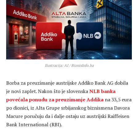
Ilustracija: AI / BiznisInfo.ba
Borba za preuzimanje austrijske Addiko Bank AG dobila
je novi zaplet. Nakon što je slovenska
NLB banka
povećala ponudu za preuzimanje Addika
na 33,5 eura
po dionici, iz Alta Grupe srbijanskog biznismena Davora
Macure poručuju da i dalje ostaju uz austrijski Raiffeisen
Bank International (RBI).