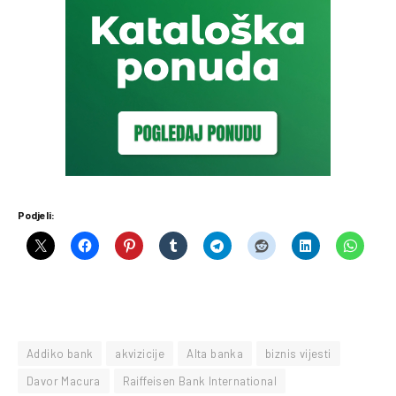
Podjeli:
Addiko bank
akvizicije
Alta banka
biznis vijesti
Davor Macura
Raiffeisen Bank International