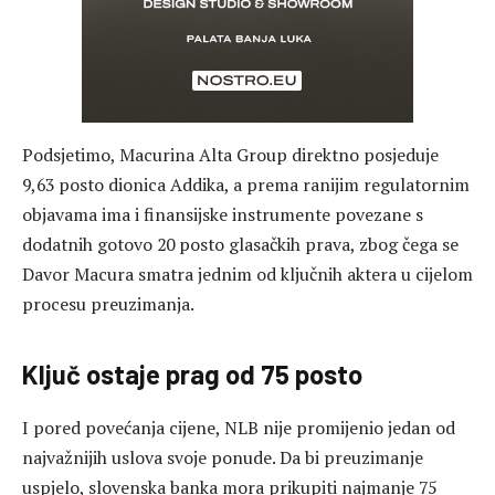
Podsjetimo, Macurina Alta Group direktno posjeduje
9,63 posto dionica Addika, a prema ranijim regulatornim
objavama ima i finansijske instrumente povezane s
dodatnih gotovo 20 posto glasačkih prava, zbog čega se
Davor Macura smatra jednim od ključnih aktera u cijelom
procesu preuzimanja.
Ključ ostaje prag od 75 posto
I pored povećanja cijene, NLB nije promijenio jedan od
najvažnijih uslova svoje ponude. Da bi preuzimanje
uspjelo, slovenska banka mora prikupiti najmanje 75