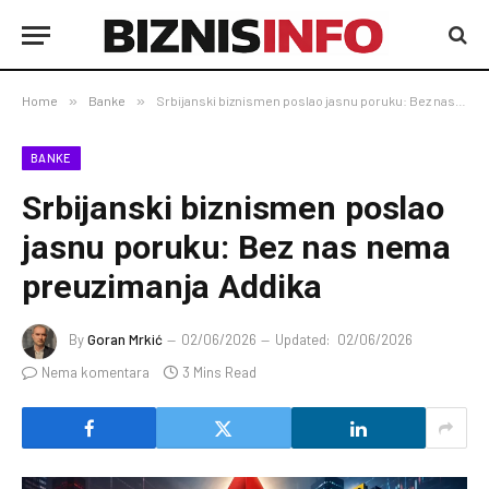
Home
»
Banke
»
Srbijanski biznismen poslao jasnu poruku: Bez nas nema preuzimanja Addika
BANKE
Srbijanski biznismen poslao
jasnu poruku: Bez nas nema
preuzimanja Addika
By
Goran Mrkić
02/06/2026
Updated:
02/06/2026
Nema komentara
3 Mins Read