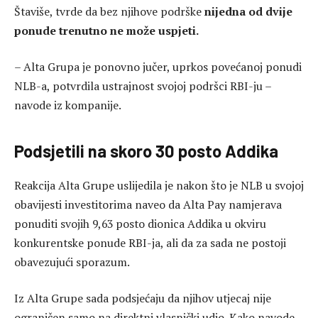
Štaviše, tvrde da bez njihove podrške
nijedna od dvije
ponude trenutno ne može uspjeti.
– Alta Grupa je ponovno jučer, uprkos povećanoj ponudi
NLB-a, potvrdila ustrajnost svojoj podršci RBI-ju –
navode iz kompanije.
Podsjetili na skoro 30 posto Addika
Reakcija Alta Grupe uslijedila je nakon što je NLB u svojoj
obavijesti investitorima naveo da Alta Pay namjerava
ponuditi svojih 9,63 posto dionica Addika u okviru
konkurentske ponude RBI-ja, ali da za sada ne postoji
obavezujući sporazum.
Iz Alta Grupe sada podsjećaju da njihov utjecaj nije
ograničen samo na direktni vlasnički udio. Kako navode,