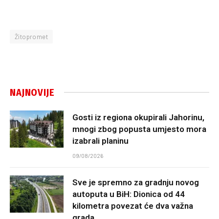
Žitopromet
NAJNOVIJE
Gosti iz regiona okupirali Jahorinu,
mnogi zbog popusta umjesto mora
izabrali planinu
09/08/2026
Sve je spremno za gradnju novog
autoputa u BiH: Dionica od 44
kilometra povezat će dva važna
grada