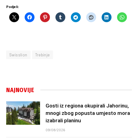
Podjeli:
Swisslion
Trebinje
NAJNOVIJE
Gosti iz regiona okupirali Jahorinu,
mnogi zbog popusta umjesto mora
izabrali planinu
09/08/2026