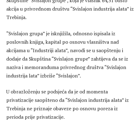
Skupštine “Svislajon grupe”, koja je vlasnik 64,31 odsto
akcija u privrednom društvu “Svislajon industrija alata” iz
Trebinja.
“Svislajon grupa” je isknjižila, odnosno ispisala iz
poslovnih knjiga, kapital po osnovu vlasništva nad
akcijama u “Industriji alata”, navodi se u saopštenju i
dodaje da Skupština “Svislajon grupe” zahtijeva da se iz
naziva i memoranduma privrednog društva “Svislajon
industrija lata” izbriše “Svislajon”.
U obrazloženju se podsjeća da je od momenta
privatizacije saopšteno da “Svislajon industrija alata” iz
Trebinja ne priznaje obaveze po osnovu poreza iz
perioda prije privatizacije.