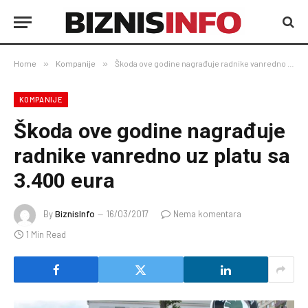
Home
»
Kompanije
»
Škoda ove godine nagrađuje radnike vanredno uz platu sa 3.400 eura
KOMPANIJE
Škoda ove godine nagrađuje
radnike vanredno uz platu sa
3.400 eura
By
BiznisInfo
16/03/2017
Nema komentara
1 Min Read