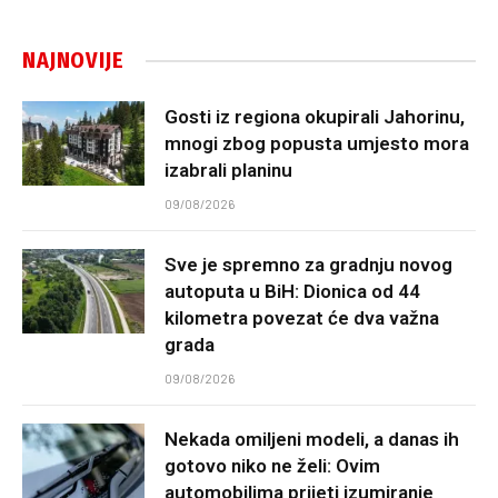
NAJNOVIJE
Gosti iz regiona okupirali Jahorinu,
mnogi zbog popusta umjesto mora
izabrali planinu
09/08/2026
Sve je spremno za gradnju novog
autoputa u BiH: Dionica od 44
kilometra povezat će dva važna
grada
09/08/2026
Nekada omiljeni modeli, a danas ih
gotovo niko ne želi: Ovim
automobilima prijeti izumiranje