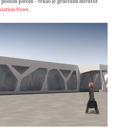
 punom parom – rekao je generalni direktor
viation News
.