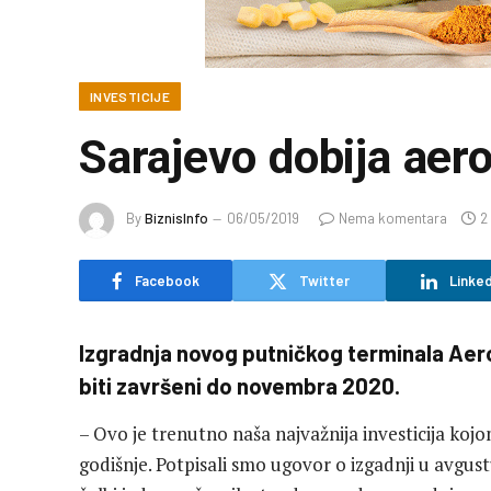
INVESTICIJE
Sarajevo dobija aer
By
BiznisInfo
06/05/2019
Nema komentara
2
Facebook
Twitter
Linked
Izgradnja novog putničkog terminala Aero
biti završeni do novembra 2020.
– Ovo je trenutno naša najvažnija investicija ko
godišnje. Potpisali smo ugovor o izgadnji u avgus