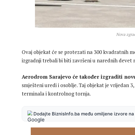
Nova zgrad
Ovaj objekat će se protezati na 300 kvadratnih me
izgradnji trebali bi biti završeni u narednih devet 
Aerodrom Sarajevo će također izgraditi nov
smješteni uredi i osoblje. Taj objekat je vrijedan 
terminala i kontrolnog tornja.
Dodajte BiznisInfo.ba među omiljene izvore n