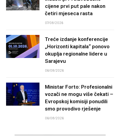
cijene prvi put pale nakon
četiri mjeseca rasta
07/08/2026
Treće izdanje konferencije
„Horizonti kapitala“ ponovo
okuplja regionalne lidere u
Sarajevu
06/08/2026
Ministar Forto: Profesionalni
vozači ne mogu više čekati –
Evropskoj komisiji ponudili
smo provodivo rješenje
06/08/2026