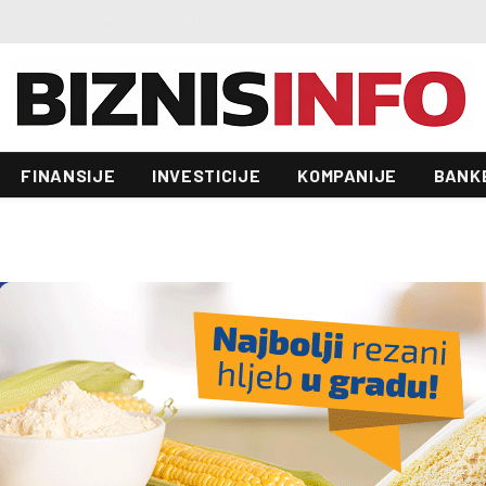
Preokret u evropskoj industriji: Proizvođačke cijene prvi put pale nakon četiri mjeseca rasta
FINANSIJE
INVESTICIJE
KOMPANIJE
BANK