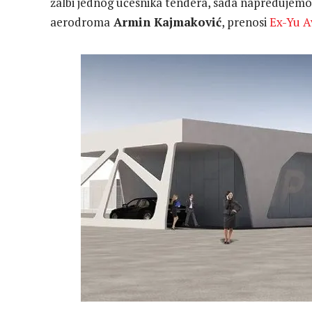
žalbi jednog učesnika tendera, sada napredujemo
aerodroma
Armin Kajmaković
, prenosi
Ex-Yu A