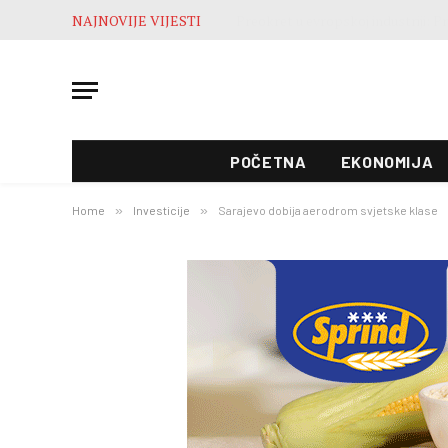
NAJNOVIJE VIJESTI
POČETNA
EKONOMIJA
Home
»
Investicije
»
Sarajevo dobija aerodrom svjetske klase