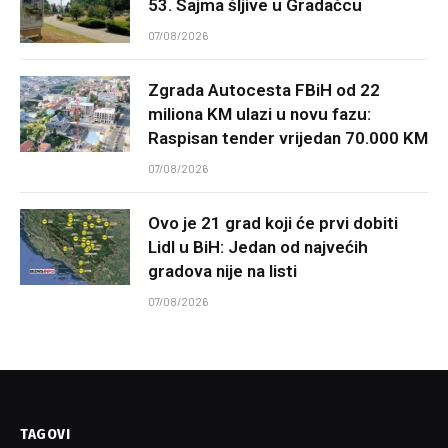
53. Sajma šljive u Gradačcu
07/08/2026
Zgrada Autocesta FBiH od 22
miliona KM ulazi u novu fazu:
Raspisan tender vrijedan 70.000 KM
07/08/2026
Ovo je 21 grad koji će prvi dobiti
Lidl u BiH: Jedan od najvećih
gradova nije na listi
07/08/2026
TAGOVI