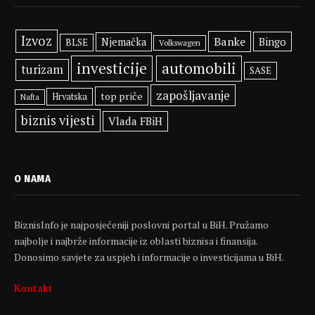
Izvoz
Banke
Bingo
Njemačka
BLSE
Volkswagen
investicije
automobili
turizam
SASE
zapošljavanje
top priče
Hrvatska
Nafta
biznis vijesti
Vlada FBiH
O NAMA
BiznisInfo je najposjećeniji poslovni portal u BiH. Pružamo
najbolje i najbrže informacije iz oblasti biznisa i finansija.
Donosimo savjete za uspjeh i informacije o investicijama u BiH.
Kontakt