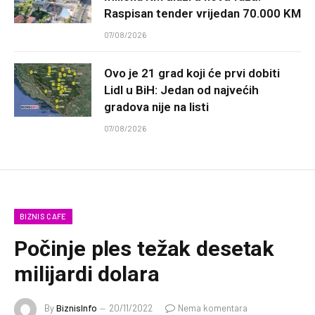
Raspisan tender vrijedan 70.000 KM
07/08/2026
Ovo je 21 grad koji će prvi dobiti
Lidl u BiH: Jedan od najvećih
gradova nije na listi
07/08/2026
BIZNIS CAFE
Počinje ples težak desetak
milijardi dolara
By
BiznisInfo
20/11/2022
Nema komentara