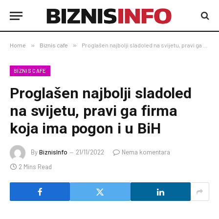
Home
»
Biznis cafe
»
Proglašen najbolji sladoled na svijetu, pravi ga firma koja ima pogon i u BiH
BIZNIS CAFE
Proglašen najbolji sladoled
na svijetu, pravi ga firma
koja ima pogon i u BiH
By
BiznisInfo
21/11/2022
Nema komentara
2 Mins Read