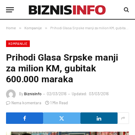
Home
»
Kompanije
»
Prihodi Glasa Srpske manji za milion KM, gubitak 600.000 maraka
KOMPANIJE
Prihodi Glasa Srpske manji
za milion KM, gubitak
600.000 maraka
By
BiznisInfo
02/03/2016
Updated:
03/03/2016
Nema komentara
1 Min Read