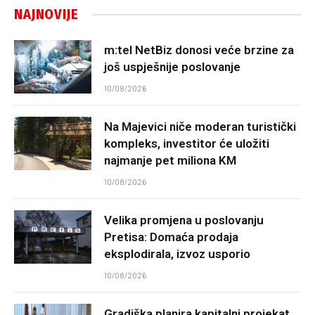
NAJNOVIJE
m:tel NetBiz donosi veće brzine za
još uspješnije poslovanje
10/08/2026
Na Majevici niče moderan turistički
kompleks, investitor će uložiti
najmanje pet miliona KM
10/08/2026
Velika promjena u poslovanju
Pretisa: Domaća prodaja
eksplodirala, izvoz usporio
10/08/2026
Gradiška planira kapitalni projekat