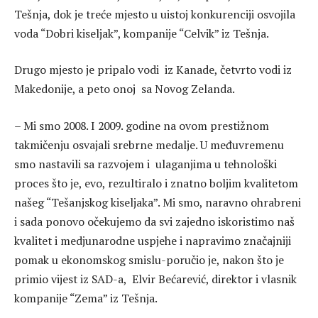
Tešnja, dok je treće mjesto u uistoj konkurenciji osvojila
voda “Dobri kiseljak”, kompanije “Celvik” iz Tešnja.
Drugo mjesto je pripalo vodi iz Kanade, četvrto vodi iz
Makedonije, a peto onoj sa Novog Zelanda.
– Mi smo 2008. I 2009. godine na ovom prestižnom
takmičenju osvajali srebrne medalje. U međuvremenu
smo nastavili sa razvojem i ulaganjima u tehnološki
proces što je, evo, rezultiralo i znatno boljim kvalitetom
našeg “Tešanjskog kiseljaka”. Mi smo, naravno ohrabreni
i sada ponovo očekujemo da svi zajedno iskoristimo naš
kvalitet i medjunarodne uspjehe i napravimo značajniji
pomak u ekonomskog smislu-poručio je, nakon što je
primio vijest iz SAD-a, Elvir Bećarević, direktor i vlasnik
kompanije “Zema” iz Tešnja.