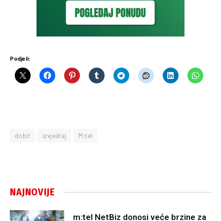
Podjeli:
dobit
izvještaj
M:tel
NAJNOVIJE
m:tel NetBiz donosi veće brzine za