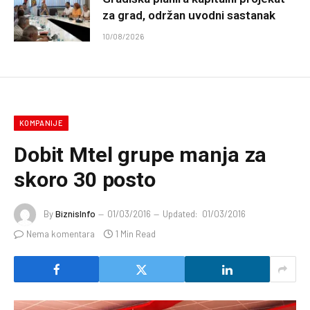
za grad, održan uvodni sastanak
10/08/2026
KOMPANIJE
Dobit Mtel grupe manja za
skoro 30 posto
By
BiznisInfo
01/03/2016
Updated:
01/03/2016
Nema komentara
1 Min Read