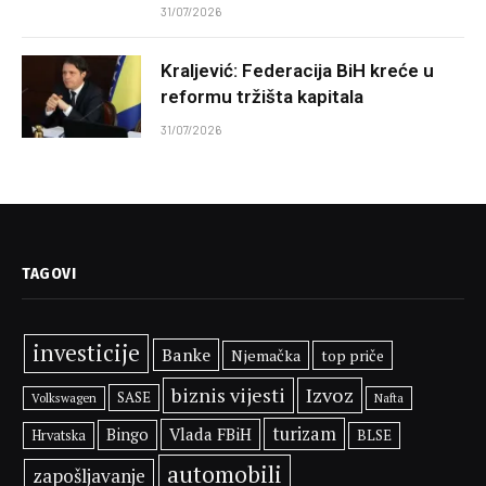
31/07/2026
Kraljević: Federacija BiH kreće u
reformu tržišta kapitala
31/07/2026
TAGOVI
investicije
Banke
Njemačka
top priče
biznis vijesti
Izvoz
SASE
Volkswagen
Nafta
turizam
Vlada FBiH
Bingo
BLSE
Hrvatska
automobili
zapošljavanje