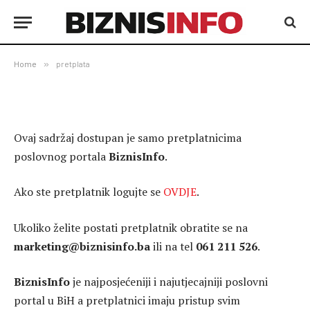
Home
»
pretplata
Ovaj sadržaj dostupan je samo pretplatnicima
poslovnog portala
BiznisInfo
.
Ako ste pretplatnik logujte se
OVDJE
.
Ukoliko želite postati pretplatnik obratite se na
marketing@biznisinfo.ba
ili na tel
061 211 526
.
BiznisInfo
je najposjećeniji i najutjecajniji poslovni
portal u BiH a pretplatnici imaju pristup svim