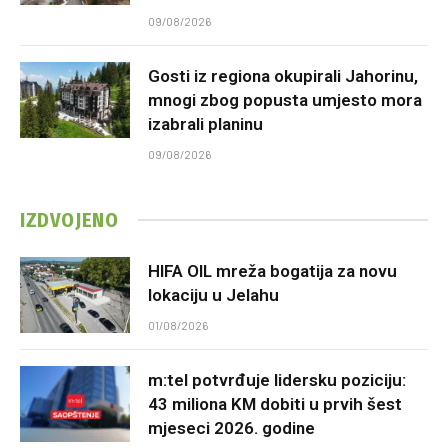
09/08/2026
Gosti iz regiona okupirali Jahorinu,
mnogi zbog popusta umjesto mora
izabrali planinu
09/08/2026
IZDVOJENO
HIFA OIL mreža bogatija za novu
lokaciju u Jelahu
01/08/2026
m:tel potvrđuje lidersku poziciju:
43 miliona KM dobiti u prvih šest
mjeseci 2026. godine