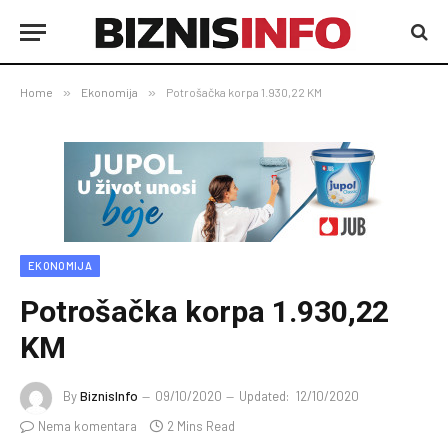
Home
»
Ekonomija
»
Potrošačka korpa 1.930,22 KM
EKONOMIJA
Potrošačka korpa 1.930,22
KM
By
BiznisInfo
09/10/2020
Updated:
12/10/2020
Nema komentara
2 Mins Read