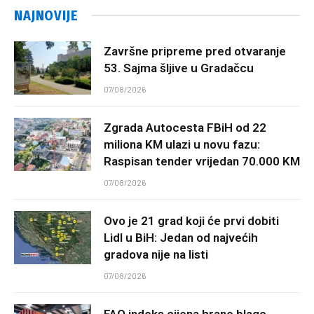
NAJNOVIJE
Završne pripreme pred otvaranje
53. Sajma šljive u Gradačcu
07/08/2026
Zgrada Autocesta FBiH od 22
miliona KM ulazi u novu fazu:
Raspisan tender vrijedan 70.000 KM
07/08/2026
Ovo je 21 grad koji će prvi dobiti
Lidl u BiH: Jedan od najvećih
gradova nije na listi
07/08/2026
FAO indeks cijena hrane blago