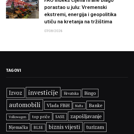
porastao u julu: Vremenski
ekstremi, energija i geopolitika
utiču na kretanja na tržištima
07/08/2026
TAGOVI
investicije
Izvoz
Bingo
Hrvatska
automobili
Banke
Vlada FBiH
Nafta
zapošljavanje
top priče
SASE
Volkswagen
biznis vijesti
turizam
Njemačka
BLSE