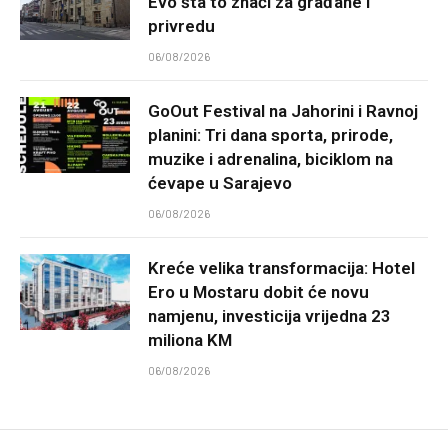
Evo šta to znači za građane i
privredu
06/08/2026
GoOut Festival na Jahorini i Ravnoj
planini: Tri dana sporta, prirode,
muzike i adrenalina, biciklom na
ćevape u Sarajevo
06/08/2026
Kreće velika transformacija: Hotel
Ero u Mostaru dobit će novu
namjenu, investicija vrijedna 23
miliona KM
06/08/2026