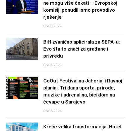
ne mogu više čekati – Evropskoj
komisiji ponudili smo provodivo
rješenje
06/08/2026
BiH zvanično aplicirala za SEPA-u:
Evo šta to znači za građane i
privredu
06/08/2026
GoOut Festival na Jahorini i Ravnoj
planini: Tri dana sporta, prirode,
muzike i adrenalina, biciklom na
ćevape u Sarajevo
06/08/2026
Kreće velika transformacija: Hotel