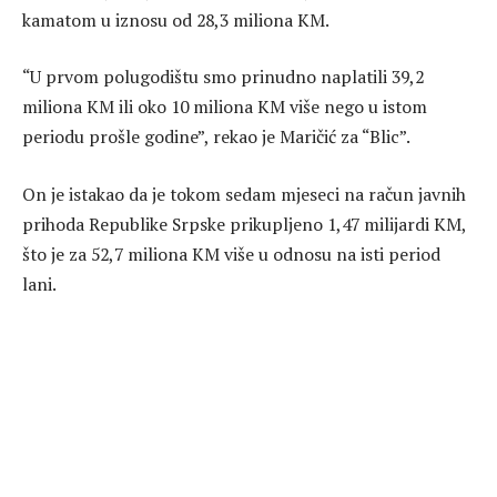
kamatom u iznosu od 28,3 miliona KM.
“U prvom polugodištu smo prinudno naplatili 39,2
miliona KM ili oko 10 miliona KM više nego u istom
periodu prošle godine”, rekao je Maričić za “Blic”.
On je istakao da je tokom sedam mjeseci na račun javnih
prihoda Republike Srpske prikupljeno 1,47 milijardi KM,
što je za 52,7 miliona KM više u odnosu na isti period
lani.