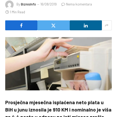
By
BiznisInfo
16/08/2019
Nema komentara
1 Min Read
Prosječna mjesečna isplaćena neto plata u
BiH u junu iznosila je 910 KM i nominalno je viša
za 4,4 posto u odnosu na isti mjesec prošle