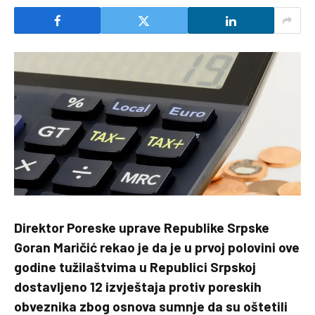
Direktor Poreske uprave Republike Srpske
Goran Maričić rekao je da je u prvoj polovini ove
godine tužilaštvima u Republici Srpskoj
dostavljeno 12 izvještaja protiv poreskih
obveznika zbog osnova sumnje da su oštetili