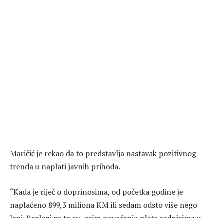
Maričić je rekao da to predstavlja nastavak pozitivnog
trenda u naplati javnih prihoda.
“Kada je riječ o doprinosima, od početka godine je
naplaćeno 899,3 miliona KM ili sedam odsto više nego
lani. Razlozi za to su, osim povećanja plata radnicima u