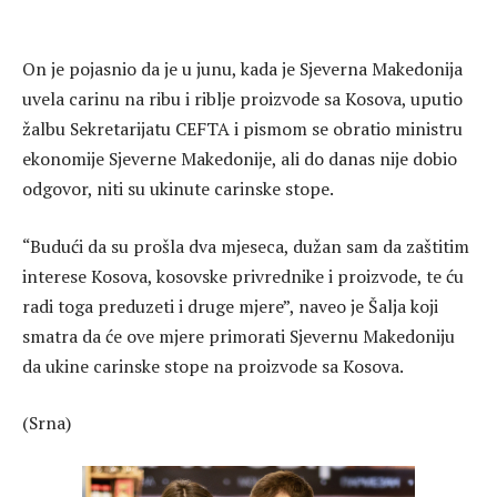
On je pojasnio da je u junu, kada je Sjeverna Makedonija
uvela carinu na ribu i riblje proizvode sa Kosova, uputio
žalbu Sekretarijatu CEFTA i pismom se obratio ministru
ekonomije Sjeverne Makedonije, ali do danas nije dobio
odgovor, niti su ukinute carinske stope.
“Budući da su prošla dva mjeseca, dužan sam da zaštitim
interese Kosova, kosovske privrednike i proizvode, te ću
radi toga preduzeti i druge mjere”, naveo je Šalja koji
smatra da će ove mjere primorati Sjevernu Makedoniju
da ukine carinske stope na proizvode sa Kosova.
(Srna)