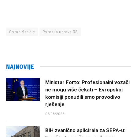
Goran Maričić
Poreska uprava RS
NAJNOVIJE
Ministar Forto: Profesionalni vozači
ne mogu više čekati – Evropskoj
komisiji ponudili smo provodivo
rješenje
06/08/2026
BiH zvanično aplicirala za SEPA-u: