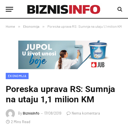
Home
»
Ekonomija
»
Poreska uprava RS: Sumnja na utaju 1,1 milion KM
EKONOMIJA
Poreska uprava RS: Sumnja
na utaju 1,1 milion KM
By
BiznisInfo
17/08/2019
Nema komentara
2 Mins Read