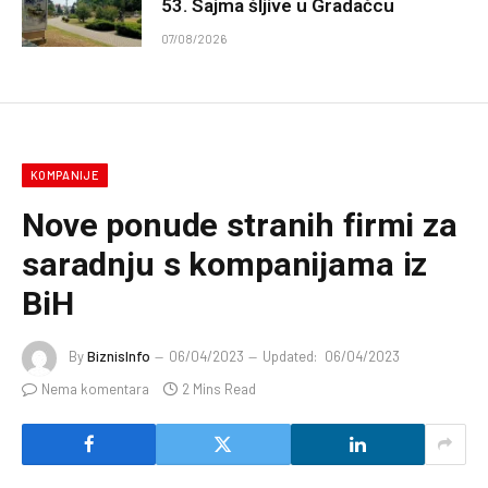
53. Sajma šljive u Gradačcu
07/08/2026
KOMPANIJE
Nove ponude stranih firmi za
saradnju s kompanijama iz
BiH
By
BiznisInfo
06/04/2023
Updated:
06/04/2023
Nema komentara
2 Mins Read