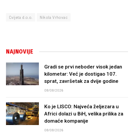
Cvijeta d.o.o.
Nikola Vrhovac
NAJNOVIJE
Gradi se prvi neboder visok jedan
kilometar: Već je dostigao 107.
sprat, završetak za dvije godine
08/08/2026
Ko je LISCO: Najveća željezara u
Africi dolazi u BiH, velika prilika za
domaće kompanije
08/08/2026