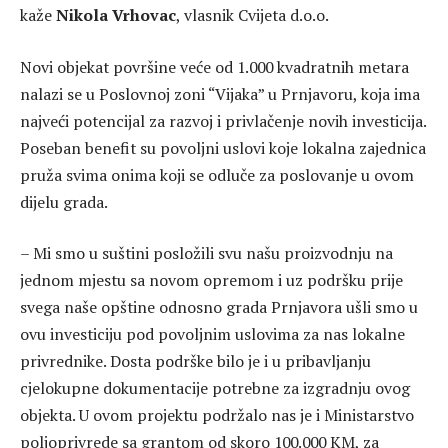
kaže
Nikola Vrhovac
, vlasnik Cvijeta d.o.o.
Novi objekat površine veće od 1.000 kvadratnih metara
nalazi se u Poslovnoj zoni “Vijaka” u Prnjavoru, koja ima
najveći potencijal za razvoj i privlačenje novih investicija.
Poseban benefit su povoljni uslovi koje lokalna zajednica
pruža svima onima koji se odluče za poslovanje u ovom
dijelu grada.
– Mi smo u suštini posložili svu našu proizvodnju na
jednom mjestu sa novom opremom i uz podršku prije
svega naše opštine odnosno grada Prnjavora ušli smo u
ovu investiciju pod povoljnim uslovima za nas lokalne
privrednike. Dosta podrške bilo je i u pribavljanju
cjelokupne dokumentacije potrebne za izgradnju ovog
objekta. U ovom projektu podržalo nas je i Ministarstvo
poljoprivrede sa grantom od skoro 100.000 KM, za