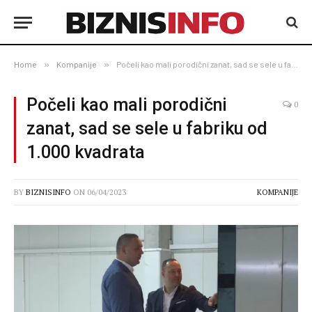
Home
»
Kompanije
»
Počeli kao mali porodični zanat, sad se sele u fabriku od 1.000 kvadrata
Počeli kao mali porodični
0
zanat, sad se sele u fabriku od
1.000 kvadrata
BY
BIZNISINFO
ON
06/04/2023
KOMPANIJE