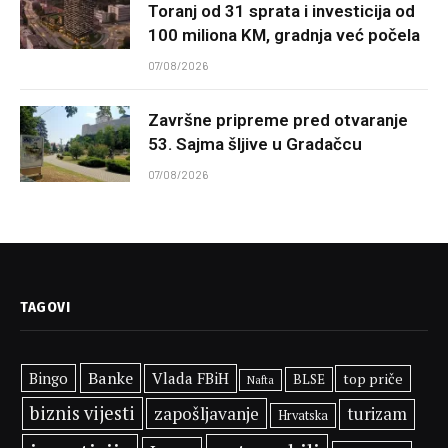
Toranj od 31 sprata i investicija od
100 miliona KM, gradnja već počela
07/08/2026
Završne pripreme pred otvaranje
53. Sajma šljive u Gradačcu
07/08/2026
TAGOVI
Banke
Bingo
Vlada FBiH
top priče
BLSE
Nafta
biznis vijesti
zapošljavanje
turizam
Hrvatska