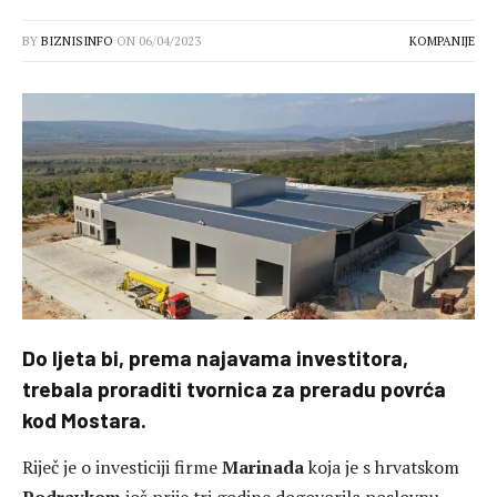
BY
BIZNISINFO
ON
06/04/2023
KOMPANIJE
Do ljeta bi, prema najavama investitora,
trebala proraditi tvornica za preradu povrća
kod Mostara.
Riječ je o investiciji firme
Marinada
koja je s hrvatskom
Podravkom
još prije tri godine dogovorila poslovnu