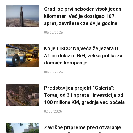
Gradi se prvi neboder visok jedan
kilometar: Već je dostigao 107.
sprat, završetak za dvije godine
08/08/2026
Ko je LISCO: Najveća željezara u
Africi dolazi u BiH, velika prilika za
domaće kompanije
08/08/2026
Predstavljen projekt “Galeria”:
Toranj od 31 sprata i investicija od
100 miliona KM, gradnja već počela
07/08/2026
Završne pripreme pred otvaranje