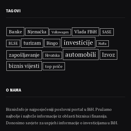
TAGOVI
Banke
Vlada FBiH
Njemačka
SASE
Volkswagen
investicije
turizam
Bingo
BLSE
Nafta
automobili
Izvoz
zapošljavanje
Hrvatska
biznis vijesti
top priče
O NAMA
BiznisInfo je najposjećeniji poslovni portal u BiH. Pružamo
najbolje i najbrže informacije iz oblasti biznisa i finansija.
Donosimo savjete za uspjeh i informacije o investicijama u BiH.