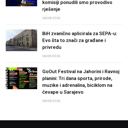
komisiji ponudili smo provodivo
rješenje
06/08/2026
BiH zvanično aplicirala za SEPA-u:
Evo šta to znači za građane i
privredu
06/08/2026
GoOut Festival na Jahorini i Ravnoj
planini: Tri dana sporta, prirode,
muzike i adrenalina, biciklom na
ćevape u Sarajevo
06/08/2026