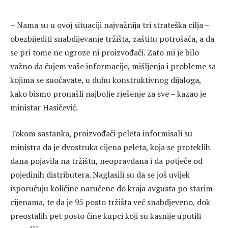
– Nama su u ovoj situaciji najvažnija tri strateška cilja –
obezbijediti snabdijevanje tržišta, zaštitu potrošača, a da
se pri tome ne ugroze ni proizvođači. Zato mi je bilo
važno da čujem vaše informacije, mišljenja i probleme sa
kojima se suočavate, u duhu konstruktivnog dijaloga,
kako bismo pronašli najbolje rješenje za sve – kazao je
ministar Hasičević.
Tokom sastanka, proizvođači peleta informisali su
ministra da je dvostruka cijena peleta, koja se proteklih
dana pojavila na tržištu, neopravdana i da potječe od
pojedinih distributera. Naglasili su da se još uvijek
isporučuju količine naručene do kraja avgusta po starim
cijenama, te da je 95 posto tržišta već snabdjeveno, dok
preostalih pet posto čine kupci koji su kasnije uputili