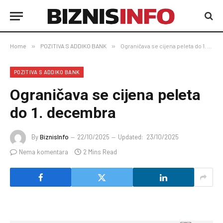
Home
»
POZITIVA S ADDIKO BANK
»
Ograničava se cijena peleta do 1. decembra
POZITIVA S ADDIKO BANK
Ograničava se cijena peleta
do 1. decembra
By
BiznisInfo
22/10/2025
Updated:
23/10/2025
Nema komentara
2 Mins Read