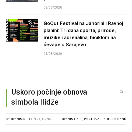
06/08/2026
GoOut Festival na Jahorini i Ravnoj
planini: Tri dana sporta, prirode,
muzike i adrenalina, biciklom na
ćevape u Sarajevo
06/08/2026
Uskoro počinje obnova
0
simbola Ilidže
BY
BIZNISINFO
ON
21/10/2025
BIZNIS CAFE
,
POZITIVA S ADDIKO BANK