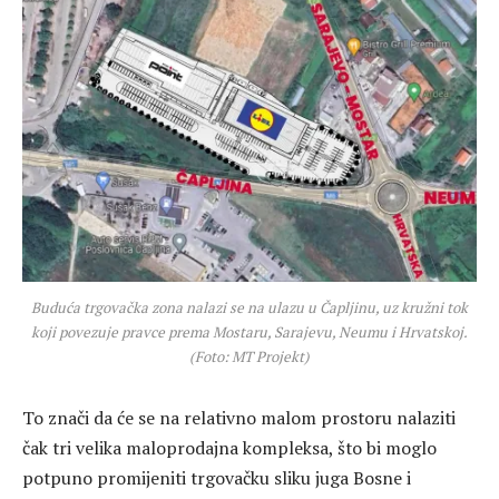
Buduća trgovačka zona nalazi se na ulazu u Čapljinu, uz kružni tok
koji povezuje pravce prema Mostaru, Sarajevu, Neumu i Hrvatskoj.
(Foto: MT Projekt)
To znači da će se na relativno malom prostoru nalaziti
čak tri velika maloprodajna kompleksa, što bi moglo
potpuno promijeniti trgovačku sliku juga Bosne i