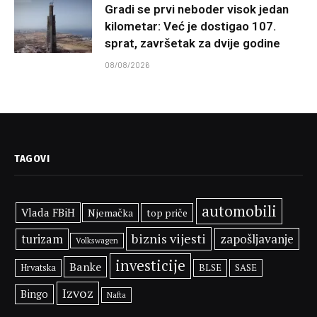
Gradi se prvi neboder visok jedan
kilometar: Već je dostigao 107.
sprat, završetak za dvije godine
08/08/2026
TAGOVI
automobili
Vlada FBiH
Njemačka
top priče
biznis vijesti
zapošljavanje
turizam
Volkswagen
investicije
Banke
BLSE
SASE
Hrvatska
Izvoz
Bingo
Nafta