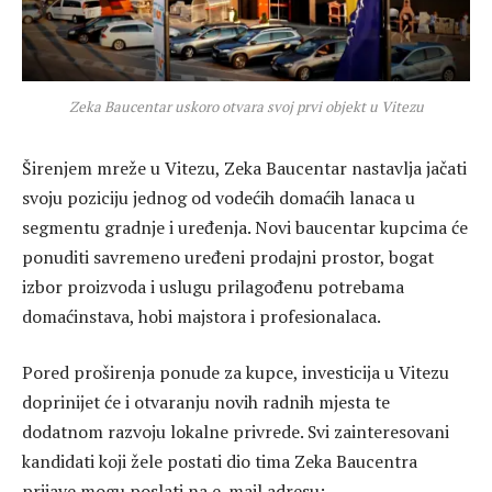
Zeka Baucentar uskoro otvara svoj prvi objekt u Vitezu
Širenjem mreže u Vitezu, Zeka Baucentar nastavlja jačati
svoju poziciju jednog od vodećih domaćih lanaca u
segmentu gradnje i uređenja. Novi baucentar kupcima će
ponuditi savremeno uređeni prodajni prostor, bogat
izbor proizvoda i uslugu prilagođenu potrebama
domaćinstava, hobi majstora i profesionalaca.
Pored proširenja ponude za kupce, investicija u Vitezu
doprinijet će i otvaranju novih radnih mjesta te
dodatnom razvoju lokalne privrede. Svi zainteresovani
kandidati koji žele postati dio tima Zeka Baucentra
prijave mogu poslati na e-mail adresu: