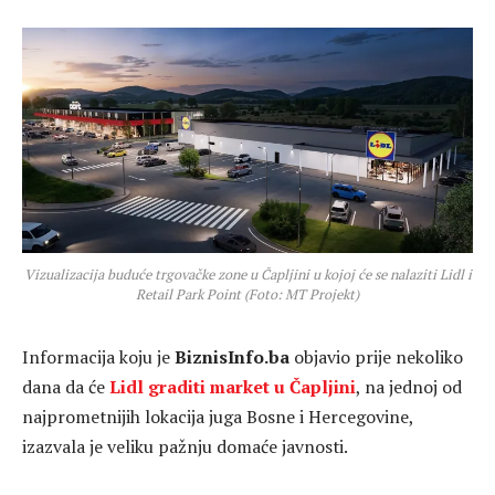
Vizualizacija buduće trgovačke zone u Čapljini u kojoj će se nalaziti Lidl i
Retail Park Point (Foto: MT Projekt)
Informacija koju je
BiznisInfo.ba
objavio prije nekoliko
dana da će
Lidl graditi market u Čapljini
, na jednoj od
najprometnijih lokacija juga Bosne i Hercegovine,
izazvala je veliku pažnju domaće javnosti.