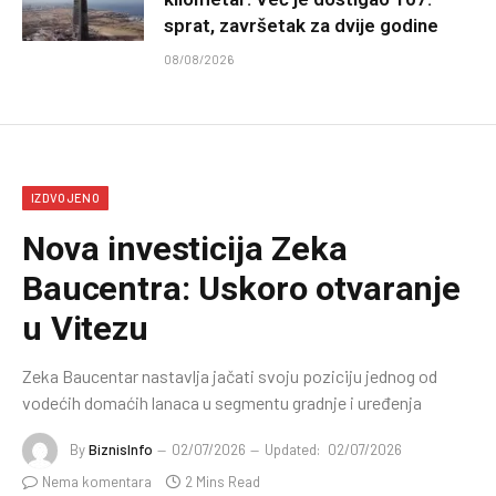
sprat, završetak za dvije godine
08/08/2026
IZDVOJENO
Nova investicija Zeka
Baucentra: Uskoro otvaranje
u Vitezu
Zeka Baucentar nastavlja jačati svoju poziciju jednog od
vodećih domaćih lanaca u segmentu gradnje i uređenja
By
BiznisInfo
02/07/2026
Updated:
02/07/2026
Nema komentara
2 Mins Read