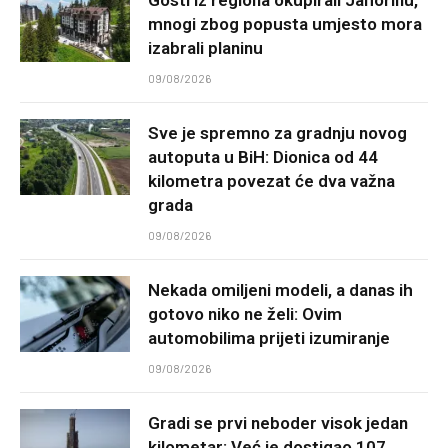
Gosti iz regiona okupirali Jahorinu,
mnogi zbog popusta umjesto mora
izabrali planinu
09/08/2026
Sve je spremno za gradnju novog
autoputa u BiH: Dionica od 44
kilometra povezat će dva važna
grada
09/08/2026
Nekada omiljeni modeli, a danas ih
gotovo niko ne želi: Ovim
automobilima prijeti izumiranje
09/08/2026
Gradi se prvi neboder visok jedan
kilometar: Već je dostigao 107.