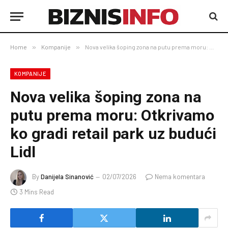
Home
»
Kompanije
»
Nova velika šoping zona na putu prema moru: Otkrivamo ko gradi retail park uz budući Lidl
KOMPANIJE
Nova velika šoping zona na
putu prema moru: Otkrivamo
ko gradi retail park uz budući
Lidl
By
Danijela Sinanović
02/07/2026
Nema komentara
3 Mins Read