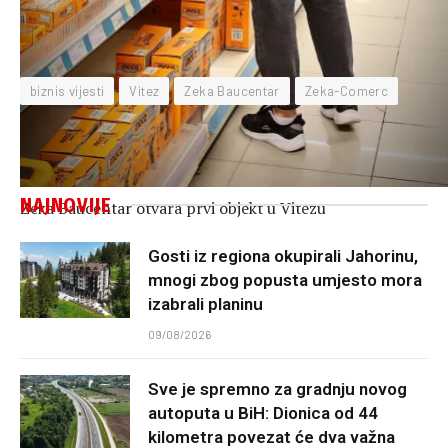
biznis vijesti
Vitez
Zeka Baucentar
Zeka-Comerc
NAJNOVIJE
Zeka Baucentar otvara prvi objekt u Vitezu
Gosti iz regiona okupirali Jahorinu,
mnogi zbog popusta umjesto mora
izabrali planinu
09/08/2026
Sve je spremno za gradnju novog
autoputa u BiH: Dionica od 44
kilometra povezat će dva važna