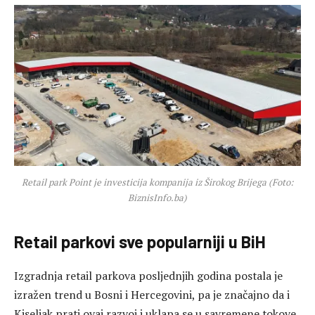
Retail park Point je investicija kompanija iz Širokog Brijega (Foto:
BiznisInfo.ba)
Retail parkovi sve popularniji u BiH
Izgradnja retail parkova posljednjih godina postala je
izražen trend u Bosni i Hercegovini, pa je značajno da i
Kiseljak prati ovaj razvoj i uklapa se u savremene tokove.