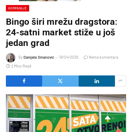
KOMPANIJE
Bingo širi mrežu dragstora:
24-satni market stiže u još
jedan grad
By
Danijela Sinanović
19/04/2026
Nema komentara
2 Mins Read