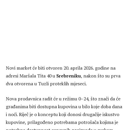
Novi market će biti otvoren 20. aprila 2026. godine na
adresi Maršala Tita 40 u
Srebreniku
, nakon što su prva
dva otvorena u Tuzli proteklih mjeseci.
Nova prodavnica radit će u režimu 0–24, što znači da će
građanima biti dostupna kupovina u bilo koje doba dana
i noći. Riječ je o konceptu koji donosi drugačije iskustvo
kupovine, prilagođeno potrebama potrošača kojima je
potrebna dostupnost osnovnih proizvoda u svakom