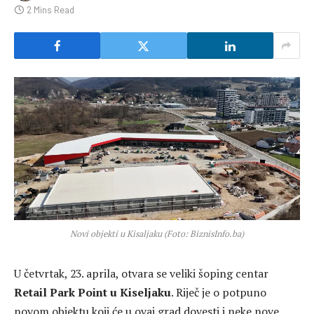
2 Mins Read
Novi objekti u Kisaljaku (Foto: BiznisInfo.ba)
U četvrtak, 23. aprila, otvara se veliki šoping centar
Retail Park Point u Kiseljaku
. Riječ je o potpuno
novom objektu koji će u ovaj grad dovesti i neke nove