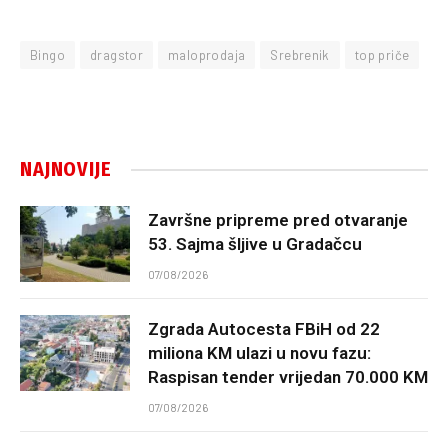
Bingo
dragstor
maloprodaja
Srebrenik
top priče
NAJNOVIJE
Završne pripreme pred otvaranje
53. Sajma šljive u Gradačcu
07/08/2026
Zgrada Autocesta FBiH od 22
miliona KM ulazi u novu fazu:
Raspisan tender vrijedan 70.000 KM
07/08/2026