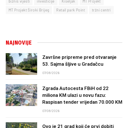
biznis vijesti
investicije
Kiseljak
MT Projekt
MT Projekt Široki Brijeg
Retail park Point
tržni centri
NAJNOVIJE
Završne pripreme pred otvaranje
53. Sajma šljive u Gradačcu
07/08/2026
Zgrada Autocesta FBiH od 22
miliona KM ulazi u novu fazu:
Raspisan tender vrijedan 70.000 KM
07/08/2026
Ovo je 21 grad koji će prvi dobiti