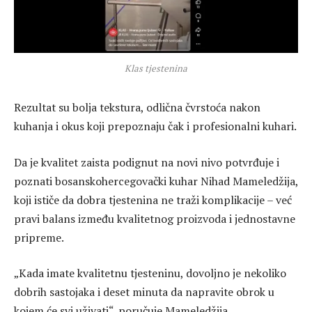
Klas tjestenina
Rezultat su bolja tekstura, odlična čvrstoća nakon
kuhanja i okus koji prepoznaju čak i profesionalni kuhari.
Da je kvalitet zaista podignut na novi nivo potvrđuje i
poznati bosanskohercegovački kuhar Nihad Mameledžija,
koji ističe da dobra tjestenina ne traži komplikacije – već
pravi balans između kvalitetnog proizvoda i jednostavne
pripreme.
„Kada imate kvalitetnu tjesteninu, dovoljno je nekoliko
dobrih sastojaka i deset minuta da napravite obrok u
kojem će svi uživati“, poručuje Mameledžija.