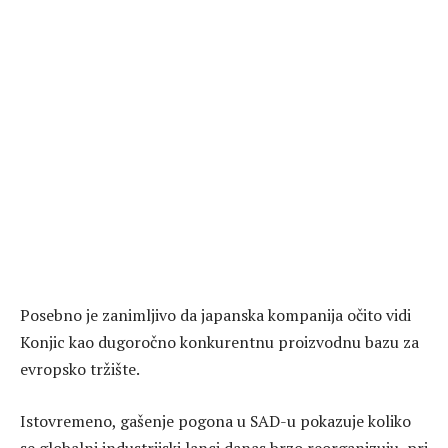
Posebno je zanimljivo da japanska kompanija očito vidi
Konjic kao dugoročno konkurentnu proizvodnu bazu za
evropsko tržište.
Istovremeno, gašenje pogona u SAD-u pokazuje koliko
se globalni industrijski lanci danas brzo reorganizuju, pri