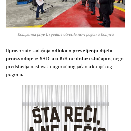
Kompanija prije tri godine otvorila novi pogon u Konjicu
Upravo zato sadašnja
odluka o preseljenju dijela
proizvodnje iz SAD-a u BiH ne dolazi slučajno
, nego
predstavlja nastavak dugoročnog jačanja konjičkog
pogona.