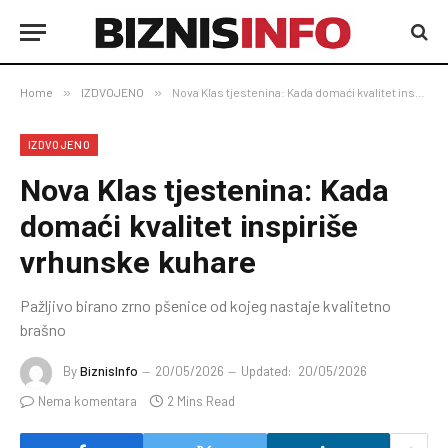
Home
»
IZDVOJENO
»
Nova Klas tjestenina: Kada domaći kvalitet inspiriše vrhunske kuhare
IZDVOJENO
Nova Klas tjestenina: Kada
domaći kvalitet inspiriše
vrhunske kuhare
Pažljivo birano zrno pšenice od kojeg nastaje kvalitetno
brašno
By
BiznisInfo
20/05/2026
Updated:
20/05/2026
Nema komentara
2 Mins Read