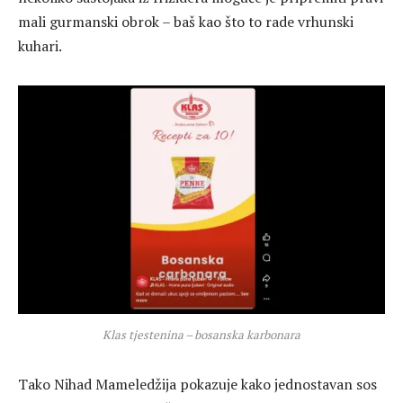
mali gurmanski obrok – baš kao što to rade vrhunski
kuhari.
Klas tjestenina – bosanska karbonara
Tako Nihad Mameledžija pokazuje kako jednostavan sos