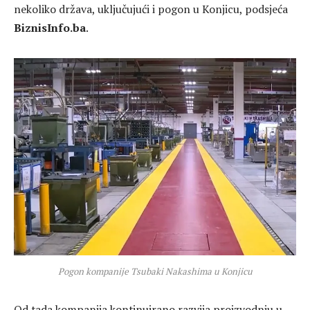
nekoliko država, uključujući i pogon u Konjicu, podsjeća
BiznisInfo.ba
.
Pogon kompanije Tsubaki Nakashima u Konjicu
Od tada kompanija kontinuirano razvija proizvodnju u