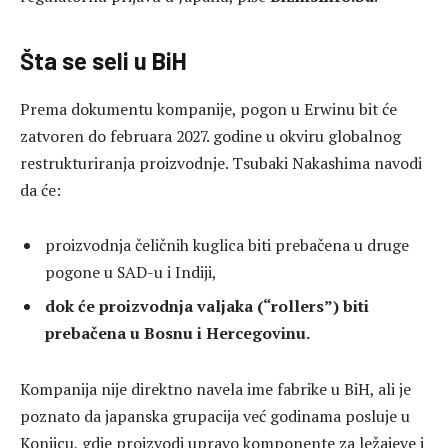
Šta se seli u BiH
Prema dokumentu kompanije, pogon u Erwinu bit će
zatvoren do februara 2027. godine u okviru globalnog
restrukturiranja proizvodnje. Tsubaki Nakashima navodi
da će:
proizvodnja čeličnih kuglica biti prebačena u druge
pogone u SAD-u i Indiji,
dok će
proizvodnja valjaka (“rollers”) biti
prebačena u Bosnu i Hercegovinu.
Kompanija nije direktno navela ime fabrike u BiH, ali je
poznato da japanska grupacija već godinama posluje u
Konjicu, gdje proizvodi upravo komponente za ležajeve i