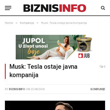
Home
»
Kompanije
»
Musk: Tesla ostaje javna kompanija
Musk: Tesla ostaje javna
0
kompanija
BY
BIZNISINFO
ON
25/08/2018
KOMPANIJE