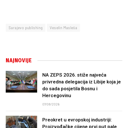
Sarajevo publishing
Veselin Masleša
NAJNOVIJE
NA ZEPS 2026. stiže najveća
privredna delegacija iz Libije koja je
do sada posjetila Bosnu i
Hercegovinu
07/08/2026
Preokret u evropskoj industriji:
Proizvođačke cijene prvi put pale