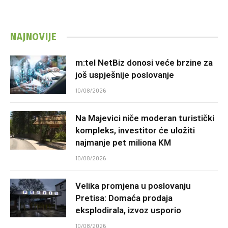
NAJNOVIJE
m:tel NetBiz donosi veće brzine za
još uspješnije poslovanje
10/08/2026
Na Majevici niče moderan turistički
kompleks, investitor će uložiti
najmanje pet miliona KM
10/08/2026
Velika promjena u poslovanju
Pretisa: Domaća prodaja
eksplodirala, izvoz usporio
10/08/2026