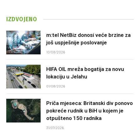
IZDVOJENO
m:tel NetBiz donosi veće brzine za
još uspješnije poslovanje
10/08/2026
HIFA OIL mreža bogatija za novu
lokaciju u Jelahu
01/08/2026
Priča mjeseca: Britanski div ponovo
pokreće rudnik u BiH u kojem je
otpušteno 150 radnika
31/07/2026