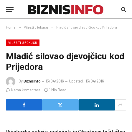
Home
»
Vijesti u fokusu
»
Mladić silovao djevojčicu kod Prijedora
VIJESTI U FOKUSU
Mladić silovao djevojčicu kod
Prijedora
By
BiznisInfo
13/04/2016
Updated:
13/04/2016
Nema komentara
1 Min Read
Pijedorska policija podnijela je Okružnom tužilaštvu