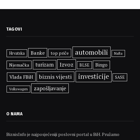
TAGOVI
automobili
Banke
top priče
Hrvatska
Nafta
Izvoz
turizam
Njemačka
Bingo
BLSE
investicije
biznis vijesti
Vlada FBiH
SASE
zapošljavanje
Volkswagen
O NAMA
BiznisInfo je najposjećeniji poslovni portal u BiH. Pružamo