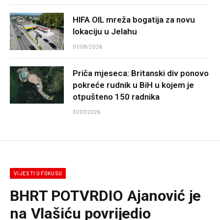
HIFA OIL mreža bogatija za novu
lokaciju u Jelahu
01/08/2026
Priča mjeseca: Britanski div ponovo
pokreće rudnik u BiH u kojem je
otpušteno 150 radnika
31/07/2026
VIJESTI U FOKUSU
BHRT POTVRDIO Ajanović je
na Vlašiću povrijedio