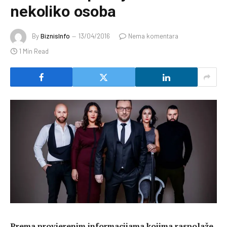
nekoliko osoba
By
BiznisInfo
13/04/2016
Nema komentara
1 Min Read
Prema provjerenim informacijama kojima raspolaže