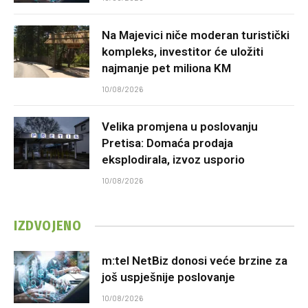
Na Majevici niče moderan turistički
kompleks, investitor će uložiti
najmanje pet miliona KM
10/08/2026
Velika promjena u poslovanju
Pretisa: Domaća prodaja
eksplodirala, izvoz usporio
10/08/2026
IZDVOJENO
m:tel NetBiz donosi veće brzine za
još uspješnije poslovanje
10/08/2026