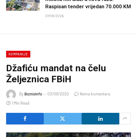
Raspisan tender vrijedan 70.000 KM
07/08/2026
KOMPANIJE
Džafiću mandat na čelu
Željeznica FBiH
By
BiznisInfo
03/09/2020
Nema komentara
1 Min Read