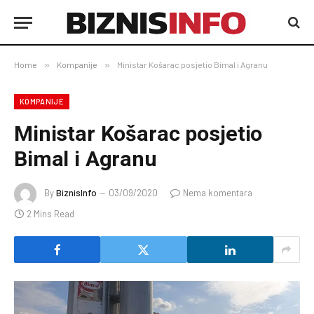
Home
»
Kompanije
»
Ministar Košarac posjetio Bimal i Agranu
KOMPANIJE
Ministar Košarac posjetio
Bimal i Agranu
By
BiznisInfo
03/09/2020
Nema komentara
2 Mins Read