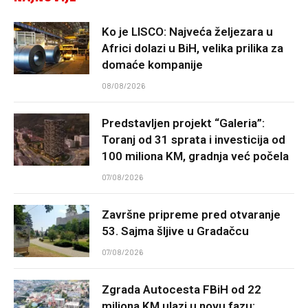
Ko je LISCO: Najveća željezara u
Africi dolazi u BiH, velika prilika za
domaće kompanije
08/08/2026
Predstavljen projekt “Galeria”:
Toranj od 31 sprata i investicija od
100 miliona KM, gradnja već počela
07/08/2026
Završne pripreme pred otvaranje
53. Sajma šljive u Gradačcu
07/08/2026
Zgrada Autocesta FBiH od 22
miliona KM ulazi u novu fazu: