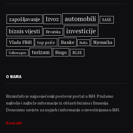
automobili
Izvoz
zapošljavanje
SASE
investicije
biznis vijesti
Hrvatska
Banke
Vlada FBiH
top priče
Njemačka
Nafta
turizam
Bingo
BLSE
Volkswagen
O NAMA
BiznisInfo je najposjećeniji poslovni portal u BiH. Pružamo
najbolje i najbrže informacije iz oblasti biznisa i finansija.
Donosimo savjete za uspjeh i informacije o investicijama u BiH.
Kontakt