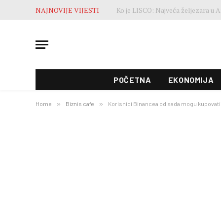
NAJNOVIJE VIJESTI
POČETNA
EKONOMIJA
Home
»
Biznis cafe
»
Korisnici Binancea od sada mogu kupovati 