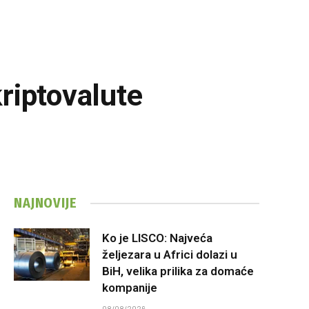
riptovalute
NAJNOVIJE
Ko je LISCO: Najveća
željezara u Africi dolazi u
BiH, velika prilika za domaće
kompanije
08/08/2026