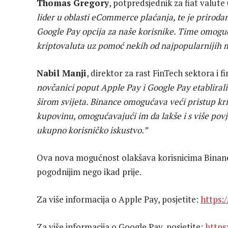
Thomas Gregory
, potpredsjednik za fiat valute 
lider u oblasti eCommerce plaćanja, te je prirod
Google Pay opcija za naše korisnike. Time omogu
kriptovaluta uz pomoć nekih od najpopularnijih m
Nabil Manji
, direktor za rast FinTech sektora i 
novčanici poput Apple Pay i Google Pay etablirali
širom svijeta. Binance omogućava veći pristup kr
kupovinu, omogućavajući im da lakše i s više povj
ukupno korisničko iskustvo.”
Ova nova mogućnost olakšava korisnicima Binancea
pogodnijim nego ikad prije.
Za više informacija o Apple Pay, posjetite:
https:
Za više informacija o Google Pay, posjetite:
https