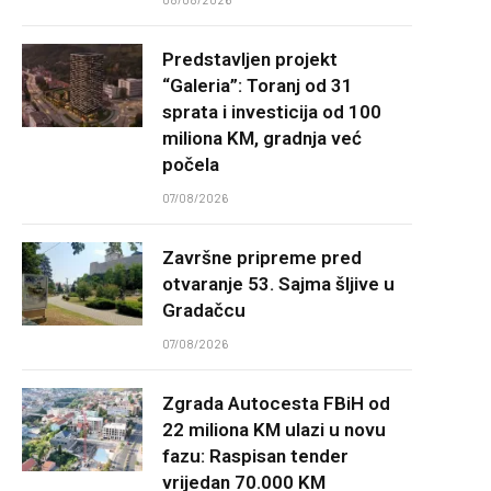
Predstavljen projekt
“Galeria”: Toranj od 31
sprata i investicija od 100
miliona KM, gradnja već
počela
07/08/2026
Završne pripreme pred
otvaranje 53. Sajma šljive u
Gradačcu
07/08/2026
Zgrada Autocesta FBiH od
22 miliona KM ulazi u novu
fazu: Raspisan tender
vrijedan 70.000 KM