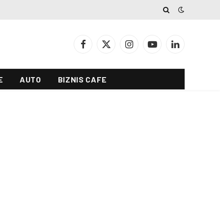
Facebook
X
Instagram
YouTube
LinkedIn
(Twitter)
E
AUTO
BIZNIS CAFE