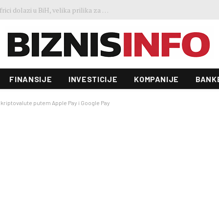
Predstavljen projekt “Galeria”: Toranj od 31 sprata i investicija od 100 miliona KM, gradnja već počela
FINANSIJE
INVESTICIJE
KOMPANIJE
BANK
kriptovalute putem Apple Pay i Google Pay