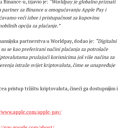
u Binance-u, izjavio je:
“Worldpay je globalno priznati
an partner za Binance u omogućavanju Apple Pay i
ćavamo veći izbor i pristupačnost za kupovinu
obilnih opcija za plaćanje.”
finansijska partnerstva u Worldpay, dodao je:
“Digitalni
 su se kao preferirani načini plaćanja za potrošače
iptovalutama pružajući korisnicima još više načina za
erenja istraže svijet kriptovaluta, čime se unapređuje
 pristup tržištu kriptovaluta, čineći ga dostupnijim i
//www.apple.com/apple-pay/
://pay.google.com/about/