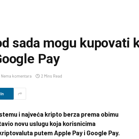
od sada mogu kupovati k
Google Pay
Nema komentara
2 Mins Read
In
sistemu i najveća kripto berza prema obimu
stavio novu uslugu koja korisnicima
riptovaluta putem Apple Pay i Google Pay.