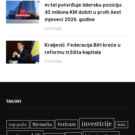
m:tel potvrđuje lidersku poziciju:
43 miliona KM dobiti u prvih šest
mjeseci 2026. godine
31/07/2026
Kraljević: Federacija BiH kreće u
reformu tržišta kapitala
31/07/2026
TAGOVI
investicije
turizam
top priče
Njemačka
Nafta