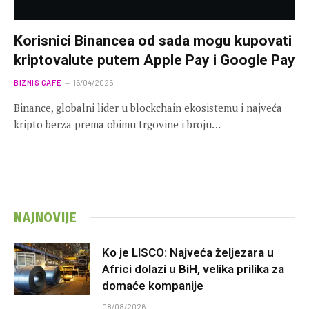
Korisnici Binancea od sada mogu kupovati
kriptovalute putem Apple Pay i Google Pay
BIZNIS CAFE
15/04/2025
Binance, globalni lider u blockchain ekosistemu i najveća
kripto berza prema obimu trgovine i broju…
NAJNOVIJE
Ko je LISCO: Najveća željezara u
Africi dolazi u BiH, velika prilika za
domaće kompanije
08/08/2026