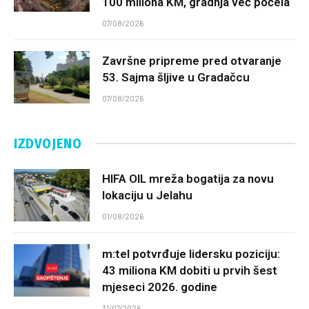
100 miliona KM, gradnja već počela
07/08/2026
Završne pripreme pred otvaranje
53. Sajma šljive u Gradačcu
07/08/2026
IZDVOJENO
HIFA OIL mreža bogatija za novu
lokaciju u Jelahu
01/08/2026
m:tel potvrđuje lidersku poziciju:
43 miliona KM dobiti u prvih šest
mjeseci 2026. godine
31/07/2026