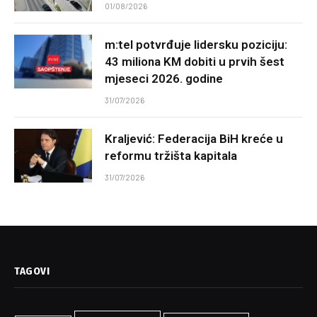
01/08/2026
m:tel potvrđuje lidersku poziciju:
43 miliona KM dobiti u prvih šest
mjeseci 2026. godine
31/07/2026
Kraljević: Federacija BiH kreće u
reformu tržišta kapitala
31/07/2026
TAGOVI