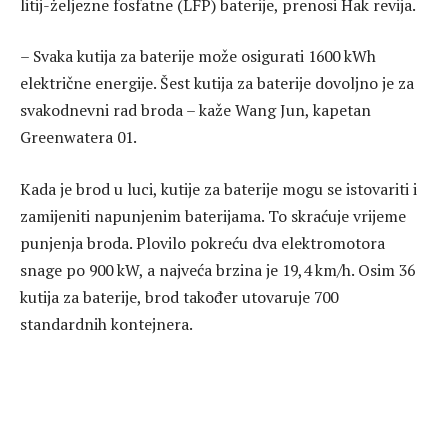
litij-željezne fosfatne (LFP) baterije, prenosi Hak revija.
– Svaka kutija za baterije može osigurati 1600 kWh
električne energije. Šest kutija za baterije dovoljno je za
svakodnevni rad broda – kaže Wang Jun, kapetan
Greenwatera 01.
Kada je brod u luci, kutije za baterije mogu se istovariti i
zamijeniti napunjenim baterijama. To skraćuje vrijeme
punjenja broda. Plovilo pokreću dva elektromotora
snage po 900 kW, a najveća brzina je 19,4 km/h. Osim 36
kutija za baterije, brod također utovaruje 700
standardnih kontejnera.