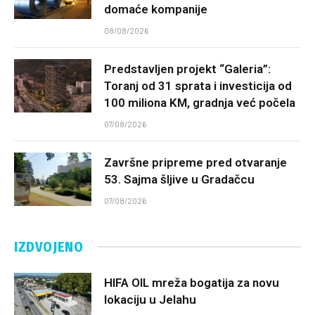
domaće kompanije
08/08/2026
Predstavljen projekt “Galeria”:
Toranj od 31 sprata i investicija od
100 miliona KM, gradnja već počela
07/08/2026
Završne pripreme pred otvaranje
53. Sajma šljive u Gradačcu
07/08/2026
IZDVOJENO
HIFA OIL mreža bogatija za novu
lokaciju u Jelahu