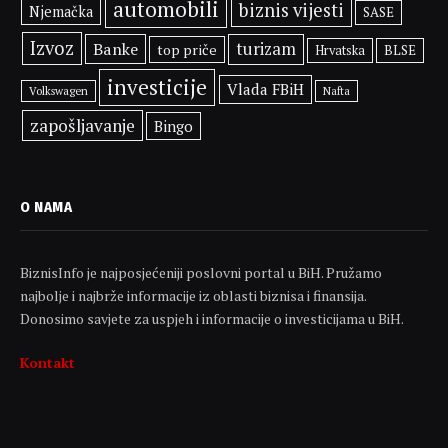
automobili
biznis vijesti
Njemačka
SASE
Izvoz
Banke
turizam
top priče
BLSE
Hrvatska
investicije
Vlada FBiH
Volkswagen
Nafta
zapošljavanje
Bingo
O NAMA
BiznisInfo je najposjećeniji poslovni portal u BiH. Pružamo
najbolje i najbrže informacije iz oblasti biznisa i finansija.
Donosimo savjete za uspjeh i informacije o investicijama u BiH.
Kontakt