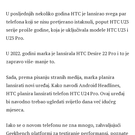
U posljednjih nekoliko godina HTC je lansirao svega par
telefona koji se nisu pretjerano istaknuli, poput HTC U23
serije prošle godine, koja je uključivala modele HTC U23 i
U23 Pro.
U 2022. godini marka je lansirala HTC Desire 22 Pro i to je
zapravo više-manje to.
Sada, prema pisanju stranih medija, marka planira
lansirati novi uređaj. Kako navodi Android Headlines,
HTC planira lansirati telefon HTC U24 Pro. Ovaj uređaj
bi navodno trebao ugledati svijetlo dana već idućeg
mjeseca.
Iako se o novom telefonu ne zna mnogo, zahvaljujući
Geekbench platformi za testiranje performansi, poznate