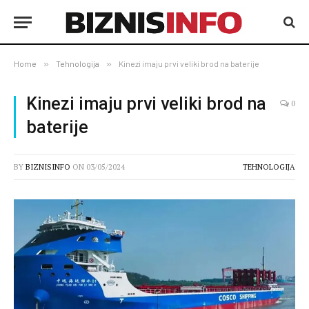
Home
»
Tehnologija
»
Kinezi imaju prvi veliki brod na baterije
Kinezi imaju prvi veliki brod na
0
baterije
BY
BIZNISINFO
ON
03/05/2024
TEHNOLOGIJA