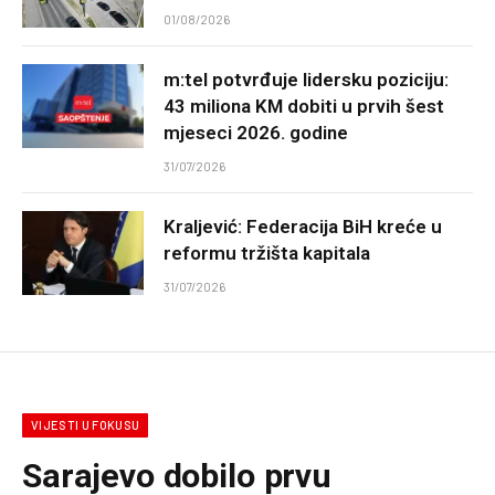
01/08/2026
m:tel potvrđuje lidersku poziciju:
43 miliona KM dobiti u prvih šest
mjeseci 2026. godine
31/07/2026
Kraljević: Federacija BiH kreće u
reformu tržišta kapitala
31/07/2026
VIJESTI U FOKUSU
Sarajevo dobilo prvu