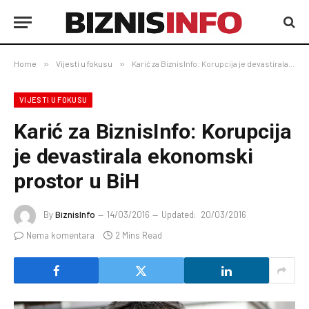
Home
»
Vijesti u fokusu
»
Karić za BiznisInfo: Korupcija je devastirala ekonomski prostor u BiH
VIJESTI U FOKUSU
Karić za BiznisInfo: Korupcija
je devastirala ekonomski
prostor u BiH
By
BiznisInfo
14/03/2016
Updated:
20/03/2016
Nema komentara
2 Mins Read