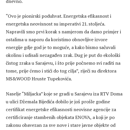
dnevno.
“Ovo je pionirski poduhvat. Energetska efikasnost i
energetska neovisnost su imperativi 21. stoljeća.
Napravili smo prvi korak s namjerom da damo primjer i
ostalima u naporu da koristimo obnovljive izvore
energije gdje god je to moguće, a kako bismo sačuvali
okolinu i udisali nezagađen zrak. Dug je put do ekološki
čistog zraka u Sarajevu, i što prije počnemo svi raditi na
tome, prije ćemo i stići do tog cilja”, riječi su direktora
MS&WOOD Hruste Tupekovića.
Naselje “Miljacka” koje se gradi u Sarajevu iza RTV Doma
u ulici Džemala Bijedića dobilo je još prošle godine
certifikat energetske efikasnosti neovisne agencije za
certificiranje stambenih objekata ENOVA, a koji je po
zakonu obavezan za sve nove i stare javne objekte od