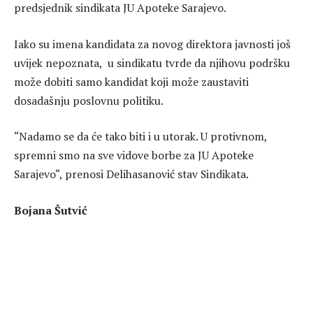
predsjednik sindikata JU Apoteke Sarajevo.
Iako su imena kandidata za novog direktora javnosti još
uvijek nepoznata, u sindikatu tvrde da njihovu podršku
može dobiti samo kandidat koji može zaustaviti
dosadašnju poslovnu politiku.
“Nadamo se da će tako biti i u utorak. U protivnom,
spremni smo na sve vidove borbe za JU Apoteke
Sarajevo“, prenosi Delihasanović stav Sindikata.
Bojana Šutvić