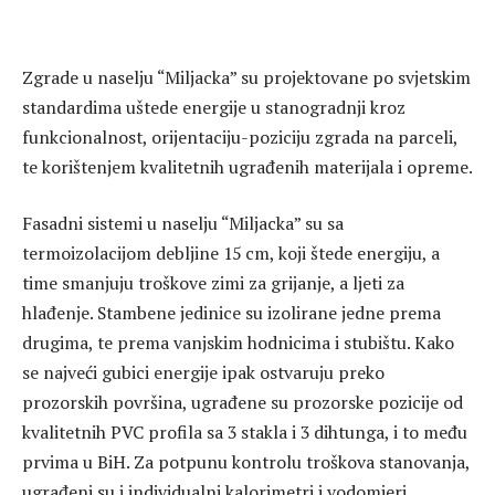
Zgrade u naselju “Miljacka” su projektovane po svjetskim
standardima uštede energije u stanogradnji kroz
funkcionalnost, orijentaciju-poziciju zgrada na parceli,
te korištenjem kvalitetnih ugrađenih materijala i opreme.
Fasadni sistemi u naselju “Miljacka” su sa
termoizolacijom debljine 15 cm, koji štede energiju, a
time smanjuju troškove zimi za grijanje, a ljeti za
hlađenje. Stambene jedinice su izolirane jedne prema
drugima, te prema vanjskim hodnicima i stubištu. Kako
se najveći gubici energije ipak ostvaruju preko
prozorskih površina, ugrađene su prozorske pozicije od
kvalitetnih PVC profila sa 3 stakla i 3 dihtunga, i to među
prvima u BiH. Za potpunu kontrolu troškova stanovanja,
ugrađeni su i individualni kalorimetri i vodomjeri.