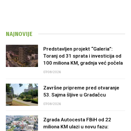
NAJNOVIJE
Predstavljen projekt “Galeria”:
Toranj od 31 sprata i investicija od
100 miliona KM, gradnja već počela
07/08/2026
Završne pripreme pred otvaranje
53. Sajma šljive u Gradačcu
07/08/2026
Zgrada Autocesta FBiH od 22
miliona KM ulazi u novu fazu: