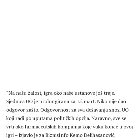
“Na našu žalost, igra oko naše ustanove još traje.
Sjednica UO je prolongirana za 15. mart. Niko nije dao
odgovor zašto. Odgovornost za sva dešavanja snosi UO
koji radi po uputama političkih opcija. Naravno, sve se
vrti oko farmaceutskih kompanija koje vuku konce u ovoj
igri – izjavio je za BiznisInfo Kemo Delihasanović,