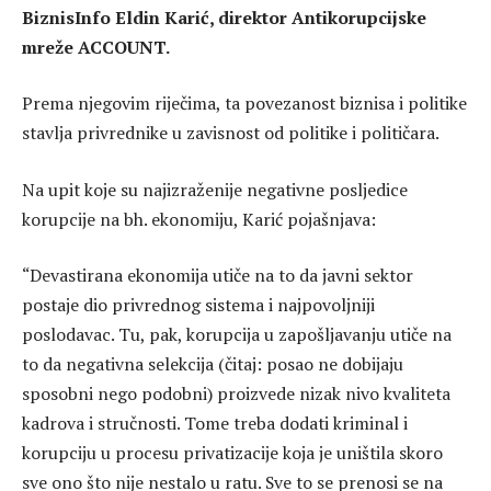
BiznisInfo Eldin Karić, direktor Antikorupcijske
mreže ACCOUNT.
Prema njegovim riječima, ta povezanost biznisa i politike
stavlja privrednike u zavisnost od politike i političara.
Na upit koje su najizraženije negativne posljedice
korupcije na bh. ekonomiju, Karić pojašnjava:
“Devastirana ekonomija utiče na to da javni sektor
postaje dio privrednog sistema i najpovoljniji
poslodavac. Tu, pak, korupcija u zapošljavanju utiče na
to da negativna selekcija (čitaj: posao ne dobijaju
sposobni nego podobni) proizvede nizak nivo kvaliteta
kadrova i stručnosti. Tome treba dodati kriminal i
korupciju u procesu privatizacije koja je uništila skoro
sve ono što nije nestalo u ratu. Sve to se prenosi se na