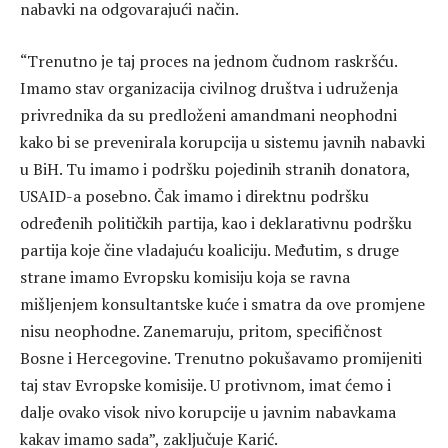
nabavki na odgovarajući način.
“Trenutno je taj proces na jednom čudnom raskršću.
Imamo stav organizacija civilnog društva i udruženja
privrednika da su predloženi amandmani neophodni
kako bi se prevenirala korupcija u sistemu javnih nabavki
u BiH. Tu imamo i podršku pojedinih stranih donatora,
USAID-a posebno. Čak imamo i direktnu podršku
određenih političkih partija, kao i deklarativnu podršku
partija koje čine vladajuću koaliciju. Međutim, s druge
strane imamo Evropsku komisiju koja se ravna
mišljenjem konsultantske kuće i smatra da ove promjene
nisu neophodne. Zanemaruju, pritom, specifičnost
Bosne i Hercegovine. Trenutno pokušavamo promijeniti
taj stav Evropske komisije. U protivnom, imat ćemo i
dalje ovako visok nivo korupcije u javnim nabavkama
kakav imamo sada”, zaključuje Karić.