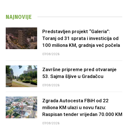
NAJNOVIJE
Predstavljen projekt “Galeria”:
Toranj od 31 sprata i investicija od
100 miliona KM, gradnja već počela
07/08/2026
Završne pripreme pred otvaranje
53. Sajma šljive u Gradačcu
07/08/2026
Zgrada Autocesta FBiH od 22
miliona KM ulazi u novu fazu:
Raspisan tender vrijedan 70.000 KM
07/08/2026