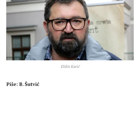
Eldin Karić
Piše: B. Šutvić