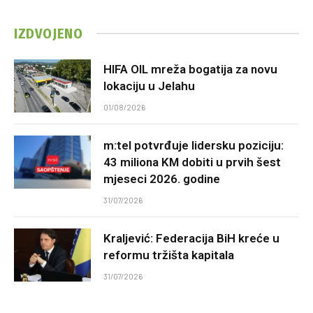
IZDVOJENO
HIFA OIL mreža bogatija za novu
lokaciju u Jelahu
01/08/2026
m:tel potvrđuje lidersku poziciju:
43 miliona KM dobiti u prvih šest
mjeseci 2026. godine
31/07/2026
Kraljević: Federacija BiH kreće u
reformu tržišta kapitala
31/07/2026