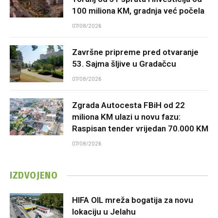
100 miliona KM, gradnja već počela
07/08/2026
Završne pripreme pred otvaranje
53. Sajma šljive u Gradačcu
07/08/2026
Zgrada Autocesta FBiH od 22
miliona KM ulazi u novu fazu:
Raspisan tender vrijedan 70.000 KM
07/08/2026
IZDVOJENO
HIFA OIL mreža bogatija za novu
lokaciju u Jelahu