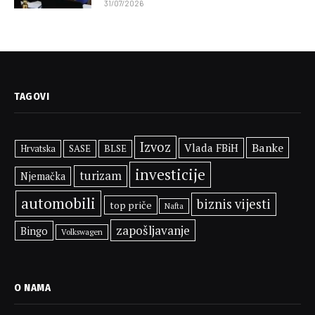
31/07/2026
TAGOVI
Izvoz
Banke
Vlada FBiH
SASE
BLSE
Hrvatska
investicije
turizam
Njemačka
automobili
biznis vijesti
top priče
Nafta
zapošljavanje
Bingo
Volkswagen
O NAMA