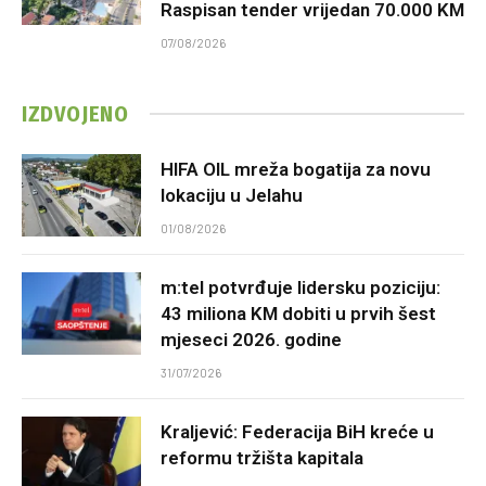
Raspisan tender vrijedan 70.000 KM
07/08/2026
IZDVOJENO
HIFA OIL mreža bogatija za novu
lokaciju u Jelahu
01/08/2026
m:tel potvrđuje lidersku poziciju:
43 miliona KM dobiti u prvih šest
mjeseci 2026. godine
31/07/2026
Kraljević: Federacija BiH kreće u
reformu tržišta kapitala