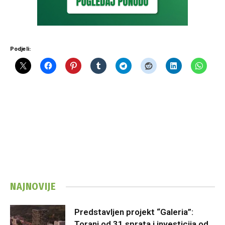
Podjeli:
NAJNOVIJE
Predstavljen projekt “Galeria”:
Toranj od 31 sprata i investicija od