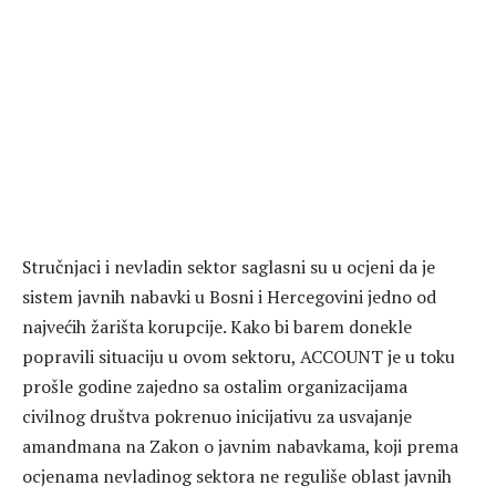
Stručnjaci i nevladin sektor saglasni su u ocjeni da je
sistem javnih nabavki u Bosni i Hercegovini jedno od
najvećih žarišta korupcije. Kako bi barem donekle
popravili situaciju u ovom sektoru, ACCOUNT je u toku
prošle godine zajedno sa ostalim organizacijama
civilnog društva pokrenuo inicijativu za usvajanje
amandmana na Zakon o javnim nabavkama, koji prema
ocjenama nevladinog sektora ne reguliše oblast javnih