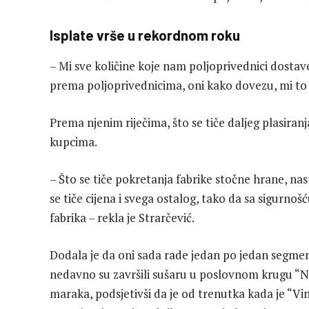
Isplate vrše u rekordnom roku
– Mi sve količine koje nam poljoprivednici dos
prema poljoprivednicima, oni kako dovezu, mi to 
Prema njenim riječima, što se tiče daljeg plasiran
kupcima.
– Što se tiče pokretanja fabrike stočne hrane, nast
se tiče cijena i svega ostalog, tako da sa sigur
fabrika – rekla je Strarčević.
Dodala je da oni sada rade jedan po jedan segmen
nedavno su završili sušaru u poslovnom krugu “N
maraka, podsjetivši da je od trenutka kada je “Vin