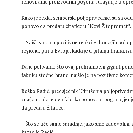
renoviranje proizvodnih pogona i ulaganje u opr
Kako je rekla, semberski poljoprivednici su sa od
ponovo da predaju žitarice u “Novi Žitopromet”.
– Naišli smo na pozitivne reakcije domaćih poljop
regionu, pa i u Evropi, kada je u pitanju hrana, iz
Da je pohvalno što ovaj prehrambeni gigant ponov
fabriku stočne hrane, naišlo je na pozitivne kome
Boško Radić, predsjednik Udruženja poljoprivednih
značajno da je ova fabrika ponovo u pogonu, jer je
da predaju žitarice.
– Što se tiče same saradnje, jako smo zadovoljni, a
kazao je Radić.