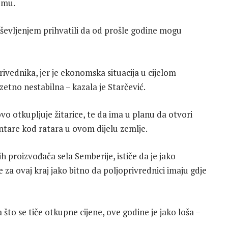
emu.
uševljenjem prihvatili da od prošle godine mogu
rivednika, jer je ekonomska situacija u cijelom
uzetno nestabilna – kazala je Starčević.
o otkupljuje žitarice, te da ima u planu da otvori
ntare kod ratara u ovom dijelu zemlje.
 proizvođača sela Semberije, ističe da je jako
 za ovaj kraj jako bitno da poljoprivrednici imaju gdje
 što se tiče otkupne cijene, ove godine je jako loša –