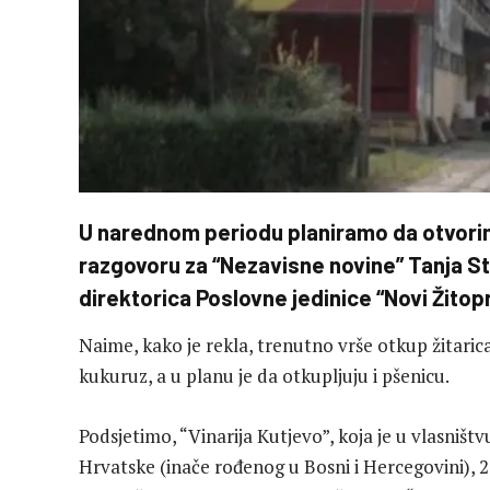
U narednom periodu planiramo da otvorim
razgovoru za “Nezavisne novine” Tanja Sta
direktorica Poslovne jedinice “Novi Žitopr
Naime, kako je rekla, trenutno vrše otkup žitaric
kukuruz, a u planu je da otkupljuju i pšenicu.
Podsjetimo, “Vinarija Kutjevo”, koja je u vlasništ
Hrvatske (inače rođenog u Bosni i Hercegovini), 2