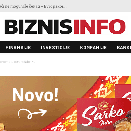
Ministar Forto: Profesionalni vozači ne mogu više čekati – Evropskoj komisiji ponudili smo provodivo rješenje
FINANSIJE
INVESTICIJE
KOMPANIJE
BANK
promet’, otvara fabriku