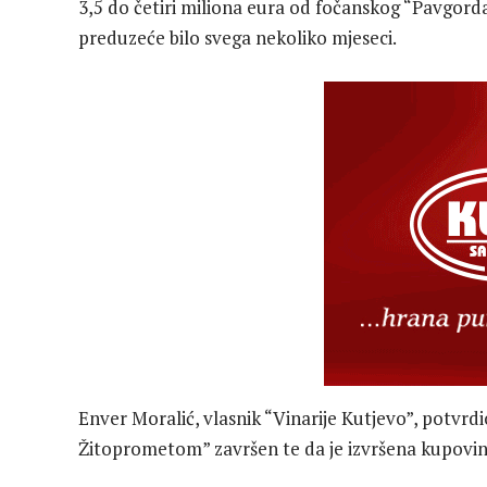
3,5 do četiri miliona eura od fočanskog “Pavgord
preduzeće bilo svega nekoliko mjeseci.
Enver Moralić, vlasnik “Vinarije Kutjevo”, potvrdio
Žitoprometom” završen te da je izvršena kupovin