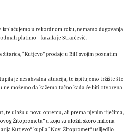
tave isplaćujemo u rekordnom roku, nemamo dugovanja
odmah platimo – kazala je Strarčević.
ja žitarica, “Kutjevo” prodaje u BiH svojim poznatim
upila je nezahvalna situacija, te ispitujemo tržište što
nošću ne možemo da kažemo tačno kada će biti otvorena
t, te ulažu u novu opremu, ali prema njenim riječima,
ovog Žitoprometa” u koju su uložili skoro miliona
arija Kutjevo” kupila “Novi Žitopromet” uslijedilo