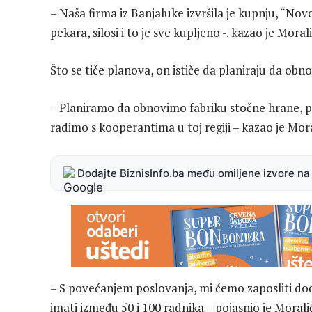
– Naša firma iz Banjaluke izvršila je kupnju, “N
pekara, silosi i to je sve kupljeno -. kazao je Morali
Što se tiče planova, on ističe da planiraju da obn
– Planiramo da obnovimo fabriku stočne hrane, pe
radimo s kooperantima u toj regiji – kazao je Mor
Dodajte BiznisInfo.ba među omiljene izvore n
– S povećanjem poslovanja, mi ćemo zaposliti do
imati između 50 i 100 radnika – pojasnio je Morali