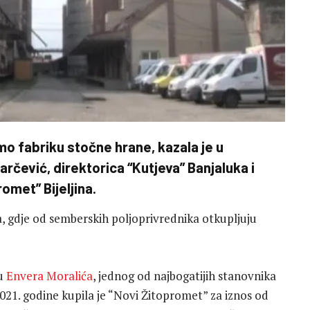
o fabriku stočne hrane, kazala je u
rčević, direktorica “Kutjeva” Banjaluka i
omet” Bijeljina.
a, gdje od semberskih poljoprivrednika otkupljuju
vu
Envera Moralića
, jednog od najbogatijih stanovnika
021. godine kupila je “Novi Žitopromet” za iznos od