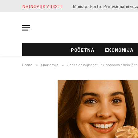
NAJNOVIJE VIJESTI
POČETNA
EKONOMIJA
Home
»
Ekonomija
»
Jedan od najbogatijih Bosanaca oživio ‘Žito