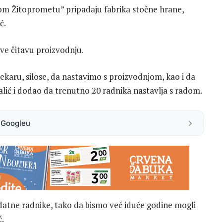
ovom Žitoprometu” pripadaju fabrika stočne hrane,
ć.
ove čitavu proizvodnju.
karu, silose, da nastavimo s proizvodnjom, kao i da
alić i dodao da trenutno 20 radnika nastavlja s radom.
a Googleu
datne radnike, tako da bismo već iduće godine mogli
ć.