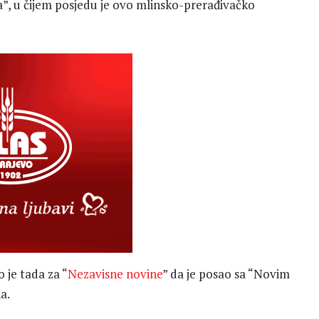
a”, u čijem posjedu je ovo mlinsko-prerađivačko
 je tada za “
Nezavisne novine
” da je posao sa “Novim
a.