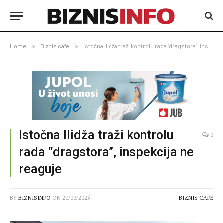
Home
»
Biznis cafe
»
Istočna Ilidža traži kontrolu rada “dragstora”, inspekcija ne reaguje
Istočna Ilidža traži kontrolu
0
rada “dragstora”, inspekcija ne
reaguje
BY
BIZNISINFO
ON
20/03/2025
BIZNIS CAFE