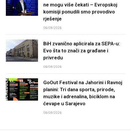
ne mogu više čekati – Evropskoj
komisiji ponudili smo provodivo
rješenje
06/08/2026
BiH zvanično aplicirala za SEPA-u:
Evo šta to znači za građane i
privredu
06/08/2026
GoOut Festival na Jahorini i Ravnoj
planini: Tri dana sporta, prirode,
muzike i adrenalina, biciklom na
ćevape u Sarajevo
06/08/2026