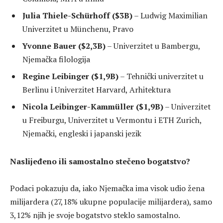
Julia Thiele-Schürhoff ($3B)
– Ludwig Maximilian
Univerzitet u Münchenu, Pravo
Yvonne Bauer ($2,3B)
– Univerzitet u Bambergu,
Njemačka filologija
Regine Leibinger ($1,9B)
– Tehnički univerzitet u
Berlinu i Univerzitet Harvard, Arhitektura
Nicola Leibinger-Kammüller ($1,9B)
– Univerzitet
u Freiburgu, Univerzitet u Vermontu i ETH Zurich,
Njemački, engleski i japanski jezik
Naslijeđeno ili samostalno stečeno bogatstvo?
Podaci pokazuju da, iako Njemačka ima visok udio žena
milijardera (27,18% ukupne populacije milijardera), samo
3,12% njih je svoje bogatstvo steklo samostalno.