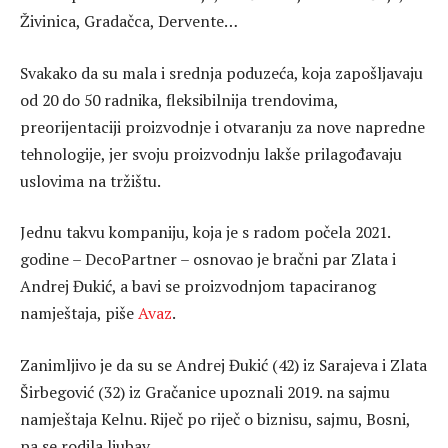
Živinica, Gradačca, Dervente…
Svakako da su mala i srednja poduzeća, koja zapošljavaju
od 20 do 50 radnika, fleksibilnija trendovima,
preorijentaciji proizvodnje i otvaranju za nove napredne
tehnologije, jer svoju proizvodnju lakše prilagođavaju
uslovima na tržištu.
Jednu takvu kompaniju, koja je s radom počela 2021.
godine – DecoPartner – osnovao je bračni par Zlata i
Andrej Đukić, a bavi se proizvodnjom tapaciranog
namještaja, piše
Avaz
.
Zanimljivo je da su se Andrej Đukić (42) iz Sarajeva i Zlata
Širbegović (32) iz Gračanice upoznali 2019. na sajmu
namještaja Kelnu. Riječ po riječ o biznisu, sajmu, Bosni,
pa se rodila ljubav.