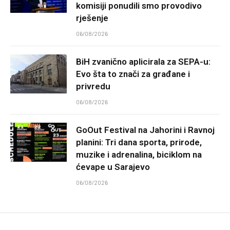
komisiji ponudili smo provodivo
rješenje
06/08/2026
BiH zvanično aplicirala za SEPA-u:
Evo šta to znači za građane i
privredu
06/08/2026
GoOut Festival na Jahorini i Ravnoj
planini: Tri dana sporta, prirode,
muzike i adrenalina, biciklom na
ćevape u Sarajevo
06/08/2026