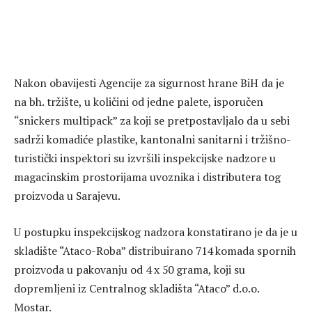
Nakon obavijesti Agencije za sigurnost hrane BiH da je
na bh. tržište, u količini od jedne palete, isporučen
“snickers multipack” za koji se pretpostavljalo da u sebi
sadrži komadiće plastike, kantonalni sanitarni i tržišno-
turistički inspektori su izvršili inspekcijske nadzore u
magacinskim prostorijama uvoznika i distributera tog
proizvoda u Sarajevu.
U postupku inspekcijskog nadzora konstatirano je da je u
skladište “Ataco-Roba” distribuirano 714 komada spornih
proizvoda u pakovanju od 4 x 50 grama, koji su
dopremljeni iz Centralnog skladišta “Ataco” d.o.o.
Mostar.