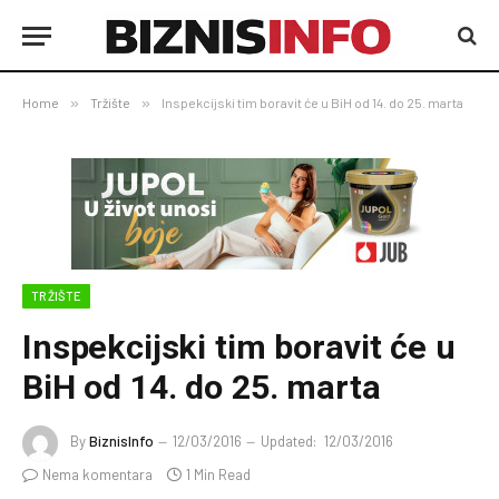
Home
»
Tržište
»
Inspekcijski tim boravit će u BiH od 14. do 25. marta
TRŽIŠTE
Inspekcijski tim boravit će u
BiH od 14. do 25. marta
By
BiznisInfo
12/03/2016
Updated:
12/03/2016
Nema komentara
1 Min Read