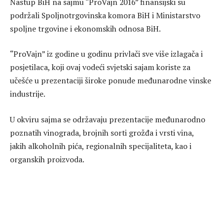
Nastup BiH na sajmu “ProVajn 2016” finansijski su
podržali Spoljnotrgovinska komora BiH i Ministarstvo
spoljne trgovine i ekonomskih odnosa BiH.
“ProVajn” iz godine u godinu privlači sve više izlagača i
posjetilaca, koji ovaj vodeći svjetski sajam koriste za
učešće u prezentaciji široke ponude međunarodne vinske
industrije.
U okviru sajma se održavaju prezentacije međunarodno
poznatih vinograda, brojnih sorti grožđa i vrsti vina,
jakih alkoholnih pića, regionalnih specijaliteta, kao i
organskih proizvoda.