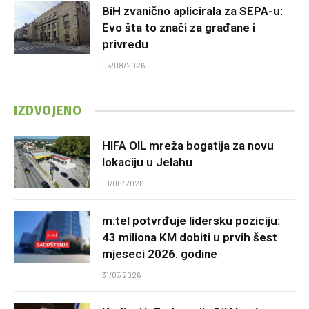
BiH zvanično aplicirala za SEPA-u:
Evo šta to znači za građane i
privredu
06/08/2026
IZDVOJENO
HIFA OIL mreža bogatija za novu
lokaciju u Jelahu
01/08/2026
m:tel potvrđuje lidersku poziciju:
43 miliona KM dobiti u prvih šest
mjeseci 2026. godine
31/07/2026