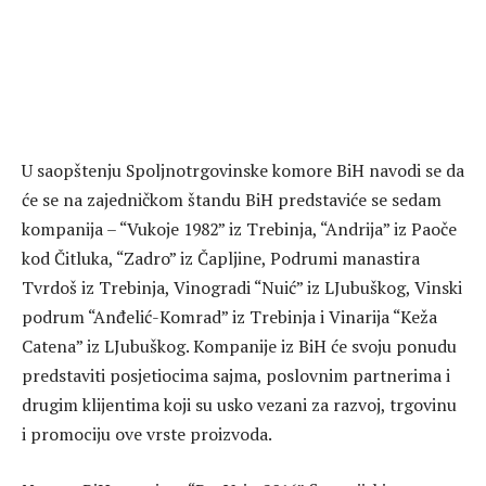
U saopštenju Spoljnotrgovinske komore BiH navodi se da
će se na zajedničkom štandu BiH predstaviće se sedam
kompanija – “Vukoje 1982” iz Trebinja, “Andrija” iz Paoče
kod Čitluka, “Zadro” iz Čapljine, Podrumi manastira
Tvrdoš iz Trebinja, Vinogradi “Nuić” iz LJubuškog, Vinski
podrum “Anđelić-Komrad” iz Trebinja i Vinarija “Keža
Catena” iz LJubuškog. Kompanije iz BiH će svoju ponudu
predstaviti posjetiocima sajma, poslovnim partnerima i
drugim klijentima koji su usko vezani za razvoj, trgovinu
i promociju ove vrste proizvoda.