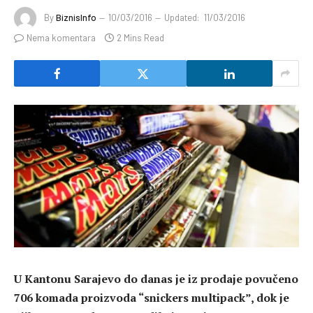
By
BiznisInfo
10/03/2016
Updated:
11/03/2016
Nema komentara
2 Mins Read
U Kantonu Sarajevo do danas je iz prodaje povučeno
706 komada proizvoda “snickers multipack”, dok je