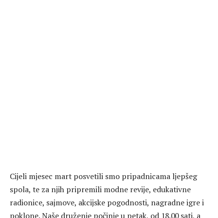
Cijeli mjesec mart posvetili smo pripadnicama ljepšeg
spola, te za njih pripremili modne revije, edukativne
radionice, sajmove, akcijske pogodnosti, nagradne igre i
poklone. Naše druženje počinje u petak, od 18.00 sati, a