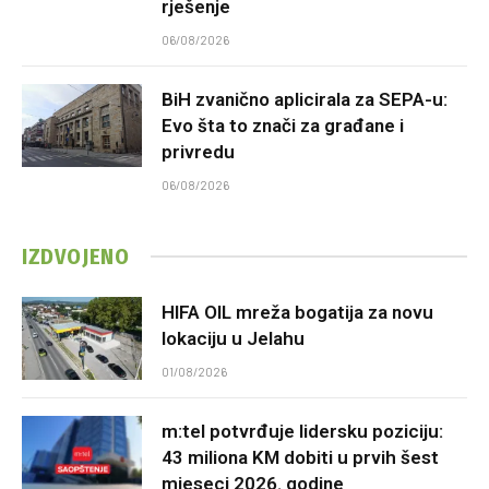
rješenje
06/08/2026
BiH zvanično aplicirala za SEPA-u:
Evo šta to znači za građane i
privredu
06/08/2026
IZDVOJENO
HIFA OIL mreža bogatija za novu
lokaciju u Jelahu
01/08/2026
m:tel potvrđuje lidersku poziciju:
43 miliona KM dobiti u prvih šest
mjeseci 2026. godine