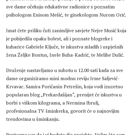
sve dame očekuju edukativne radionice s poznatim
psihologom Enisom Mešić, te ginekologom Nurom Orić.
Imat ćete priliku čuti zanimljive savjete Nejre Musić koja
je pobijedila opaku bolest, ali i poznate blogerke i
kuharice Gabriele Ključe, te iskustva mladih i uspješnih
žena Željke Bontus, Inele Buha-Kadrić, te Melihe Dulić.
Druženje nastavljamo u subotu u 12.00 sati kada za sve
dame organiziramo mini modnu reviju Irme Saljević-
Krvavac. Samira Poričanin Petrešin, koja vodi izuzetno
popularan blog „Prekardašijan“, prenijet će iskustva u
borbi s viškom kilograma, a Nermina Ibrulj,
profesionalna TV šminkerka, govorit će o najnovijim
trendovima u šminkanju.
Pozivamo vas da i vi budete dio projekta „Volim što sam