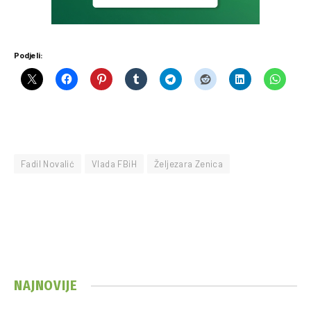
Podjeli:
Fadil Novalić
Vlada FBiH
Željezara Zenica
NAJNOVIJE