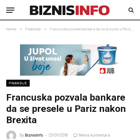
Home
»
Finansije
»
Francuska pozvala bankare da se presele u Pariz nakon Brexita
FINANSIJE
Francuska pozvala bankare
da se presele u Pariz nakon
Brexita
By
BiznisInfo
23/01/2018
Nema komentara