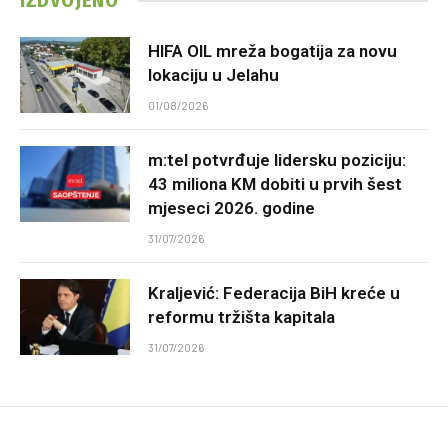
IZDVOJENO
HIFA OIL mreža bogatija za novu
lokaciju u Jelahu
01/08/2026
m:tel potvrđuje lidersku poziciju:
43 miliona KM dobiti u prvih šest
mjeseci 2026. godine
31/07/2026
Kraljević: Federacija BiH kreće u
reformu tržišta kapitala
31/07/2026