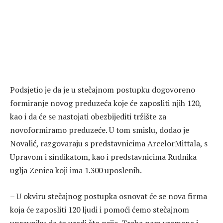
Podsjetio je da je u stečajnom postupku dogovoreno
formiranje novog preduzeća koje će zaposliti njih 120,
kao i da će se nastojati obezbijediti tržište za
novoformiramo preduzeće. U tom smislu, dodao je
Novalić, razgovaraju s predstavnicima ArcelorMittala, s
Upravom i sindikatom, kao i predstavnicima Rudnika
uglja Zenica koji ima 1.300 uposlenih.
– U okviru stečajnog postupka osnovat će se nova firma
koja će zaposliti 120 ljudi i pomoći ćemo stečajnom
upravniku da to uradi što prije. Treba nam vremena i