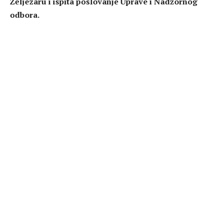
Željezaru i ispita poslovanje Uprave i Nadzornog
odbora.