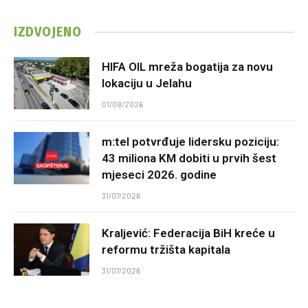
IZDVOJENO
HIFA OIL mreža bogatija za novu
lokaciju u Jelahu
01/08/2026
m:tel potvrđuje lidersku poziciju:
43 miliona KM dobiti u prvih šest
mjeseci 2026. godine
31/07/2026
Kraljević: Federacija BiH kreće u
reformu tržišta kapitala
31/07/2026