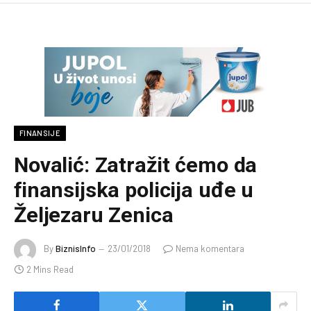
FINANSIJE
Novalić: Zatražit ćemo da
finansijska policija uđe u
Željezaru Zenica
By
BiznisInfo
23/01/2018
Nema komentara
2 Mins Read