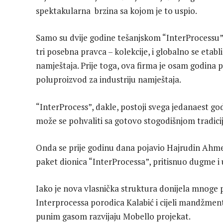
spektakularna brzina sa kojom je to uspio.
Samo su dvije godine tešanjskom “InterProcessu” 
tri posebna pravca – kolekcije, i globalno se etabl
namještaja. Prije toga, ova firma je osam godina p
poluproizvod za industriju namještaja.
“InterProcess”, dakle, postoji svega jedanaest godi
može se pohvaliti sa gotovo stogodišnjom tradici
Onda se prije godinu dana pojavio Hajrudin Ahmet
paket dionica “InterProcessa”, pritisnuo dugme i
Iako je nova vlasnička struktura donijela mnoge 
Interprocessa porodica Kalabić i cijeli mandžme
punim gasom razvijaju Mobello projekat.