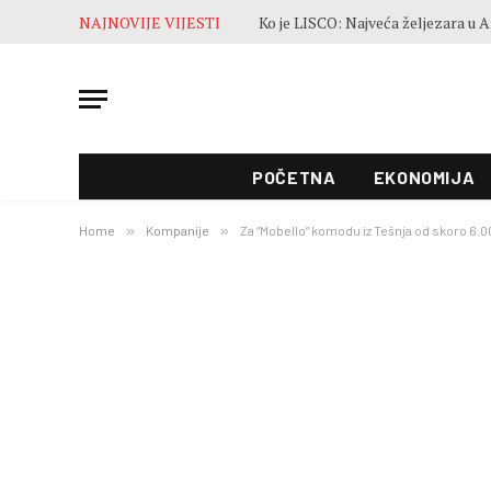
NAJNOVIJE VIJESTI
POČETNA
EKONOMIJA
Home
»
Kompanije
»
Za “Mobello” komodu iz Tešnja od skoro 6.