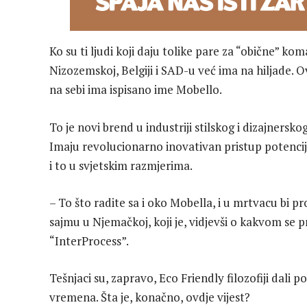
Ko su ti ljudi koji daju tolike pare za “obične” k
Nizozemskoj, Belgiji i SAD-u već ima na hiljade. 
na sebi ima ispisano ime Mobello.
To je novi brend u industriji stilskog i dizajnersk
Imaju revolucionarno inovativan pristup potencij
i to u svjetskim razmjerima.
– To što radite sa i oko Mobella, i u mrtvacu bi p
sajmu u Njemačkoj, koji je, vidjevši o kakvom se 
“InterProcess”.
Tešnjaci su, zapravo, Eco Friendly filozofiji dal
vremena. Šta je, konačno, ovdje vijest?