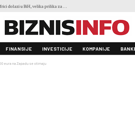
Predstavljen projekt “Galeria”: Toranj od 31 sprata i investicija od 100 miliona KM, gradnja već počela
FINANSIJE
INVESTICIJE
KOMPANIJE
BANK
000 eura na Zapadu se otimaju