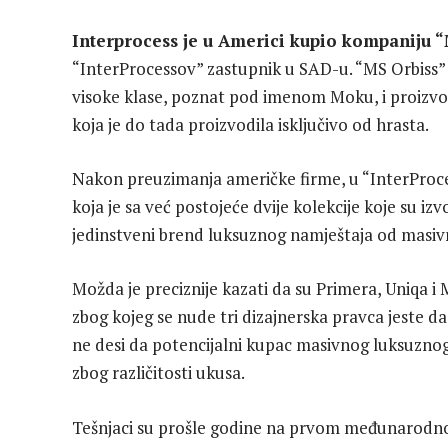
Interprocess je u Americi kupio kompaniju 
“InterProcessov” zastupnik u SAD-u. “MS Orbiss” 
visoke klase, poznat pod imenom Moku, i proizvod
koja je do tada proizvodila isključivo od hrasta.
Nakon preuzimanja američke firme, u “InterProces
koja je sa već postojeće dvije kolekcije koje su iz
jedinstveni brend luksuznog namještaja od masi
Možda je preciznije kazati da su Primera, Uniqa i 
zbog kojeg se nude tri dizajnerska pravca jeste d
ne desi da potencijalni kupac masivnog luksuzno
zbog različitosti ukusa.
Tešnjaci su prošle godine na prvom međunarodnom 