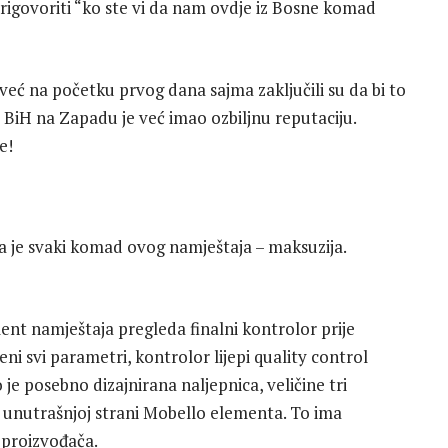
 prigovoriti “ko ste vi da nam ovdje iz Bosne komad
i već na početku prvog dana sajma zaključili su da bi to
 BiH na Zapadu je već imao ozbiljnu reputaciju.
e!
da je svaki komad ovog namještaja – maksuzija.
ent namještaja pregleda finalni kontrolor prije
i svi parametri, kontrolor lijepi quality control
je posebno dizajnirana naljepnica, veličine tri
a unutrašnjoj strani Mobello elementa. To ima
o proizvođača.