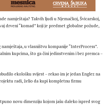
omade namještaja? Takvih ljudi u Njemačkoj, Švicarskoj,
Ovaj drveni “komad” koji je predmet globalne požude,
og namještaja, u vlasništvu kompanije “InterProcess”.
alnim kupcima, što ga čini jedinstvenim i bez premca –
robudilo ekološku svijest – rekao im je jedan Englez na
projektu radi, želio da kupi kompletnu firmu
i potpuno novu dimenziju kojom jašu daleko ispred svog