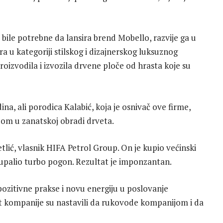
bile potrebne da lansira brend Mobello, razvije ga u
ira u kategoriji stilskog i dizajnerskog luksuznog
roizvodila i izvozila drvene ploče od hrasta koje su
na, ali porodica Kalabić, koja je osnivač ove firme,
jom u zanatskoj obradi drveta.
lić, vlasnik HIFA Petrol Group. On je kupio većinski
 upalio turbo pogon. Rezultat je imponzantan.
pozitivne prakse i novu energiju u poslovanje
nt kompanije su nastavili da rukovode kompanijom i da