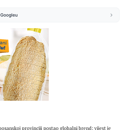
a Googleu
bosanskoj provinciji postao globalni brend; vijest je