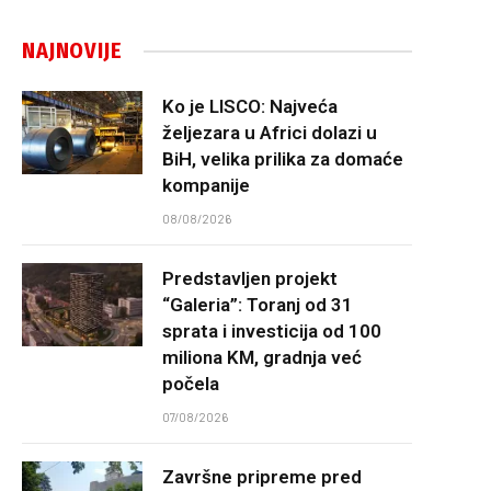
NAJNOVIJE
Ko je LISCO: Najveća
željezara u Africi dolazi u
BiH, velika prilika za domaće
kompanije
08/08/2026
Predstavljen projekt
“Galeria”: Toranj od 31
sprata i investicija od 100
miliona KM, gradnja već
počela
07/08/2026
Završne pripreme pred