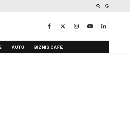
Facebook
X
Instagram
YouTube
LinkedIn
(Twitter)
E
AUTO
BIZNIS CAFE