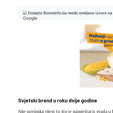
Dodajte BiznisInfo.ba među omiljene izvore n
Svjetski brend u roku dvije godine
Nije novinska vijest to što je namještaj iz grada u 