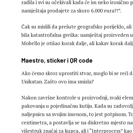
radila i svi su očekivali kada će im neko ironično
namještaja prodajete za skoro 6.000 eura?!”.
Čak su mislili da prešute geografsko porijeklo, al
bila katastrofalna greška: namještaj proizveden u
Mobello je otišao korak dalje, ali kakav korak dalj
Maestro, sticker i QR code
Ako ćemo skroz uprostiti stvar, moglo bi se reći 
Unikatan. Zašto ovo ima smisla?
Nakon završne kontrole u proizvodnji, svaki elem
pakovanja u pojedinačnu kutiju. Kada su zadovoljen
naljepnicu sa svojim imenom, to jest potpisom. To 
centimetra, a postavlja se na diskretno mjesto n
višestruk značaj za kupca, ali i “Interprocess” ka