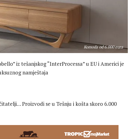
Komoda od 6.000 eura
bello” iz tešanjskog “InterProcessa” u EU i Americi je
 luksuznog namještaja
tatelji… Proizvodi se u Tešnju i košta skoro 6.000