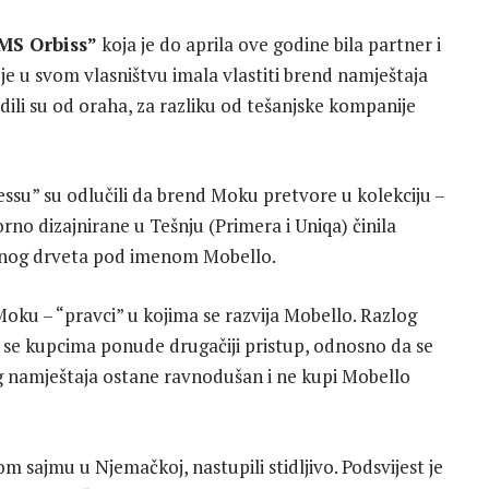
“MS Orbiss”
koja je do aprila ove godine bila partner i
je u svom vlasništvu imala vlastiti brend namještaja
ili su od oraha, za razliku od tešanjske kompanije
su” su odlučili da brend Moku pretvore u kolekciju –
vorno dizajnirane u Tešnju (Primera i Uniqa) činila
vnog drveta pod imenom Mobello.
Moku – “pravci” u kojima se razvija Mobello. Razlog
a se kupcima ponude drugačiji pristup, odnosno da se
g namještaja ostane ravnodušan i ne kupi Mobello
sajmu u Njemačkoj, nastupili stidljivo. Podsvijest je