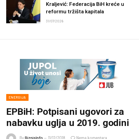
Kraljević: Federacija BiH kreće u
reformu tržišta kapitala
31/07/2026
ENERGIJA
EPBiH: Potpisani ugovori za
nabavku uglja u 2019. godini
By
BiznisInfo
11/12/2018
Nema komentara