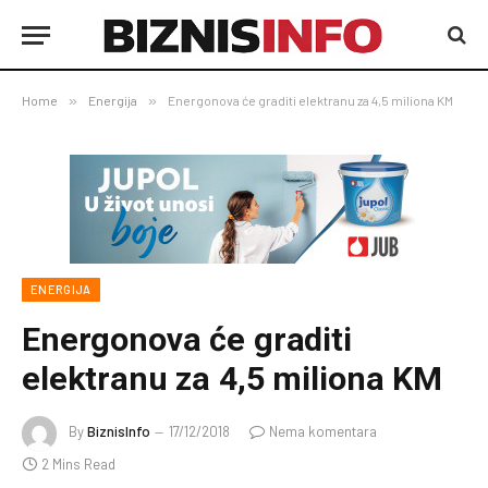
Home
»
Energija
»
Energonova će graditi elektranu za 4,5 miliona KM
ENERGIJA
Energonova će graditi
elektranu za 4,5 miliona KM
By
BiznisInfo
17/12/2018
Nema komentara
2 Mins Read