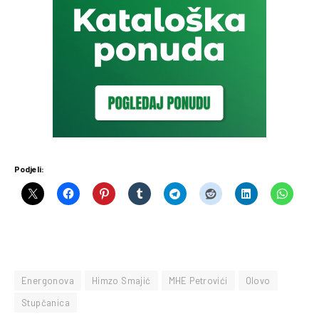
Podjeli:
Energonova
Himzo Smajić
MHE Petrovići
Olovo
Stupčanica