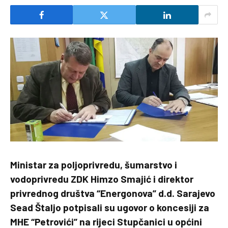
Ministar za poljoprivredu, šumarstvo i
vodoprivredu ZDK Himzo Smajić i direktor
privrednog društva “Energonova” d.d. Sarajevo
Sead Štaljo potpisali su ugovor o koncesiji za
MHE “Petrovići” na rijeci Stupčanici u općini