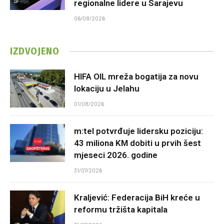
regionalne lidere u Sarajevu
06/08/2026
IZDVOJENO
HIFA OIL mreža bogatija za novu
lokaciju u Jelahu
01/08/2026
m:tel potvrđuje lidersku poziciju:
43 miliona KM dobiti u prvih šest
mjeseci 2026. godine
31/07/2026
Kraljević: Federacija BiH kreće u
reformu tržišta kapitala