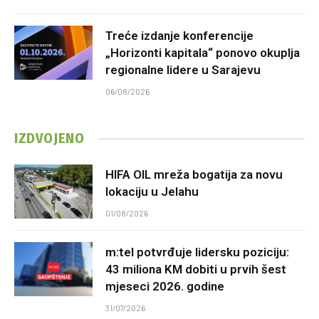
Treće izdanje konferencije
„Horizonti kapitala“ ponovo okuplja
regionalne lidere u Sarajevu
06/08/2026
IZDVOJENO
HIFA OIL mreža bogatija za novu
lokaciju u Jelahu
01/08/2026
m:tel potvrđuje lidersku poziciju:
43 miliona KM dobiti u prvih šest
mjeseci 2026. godine
31/07/2026