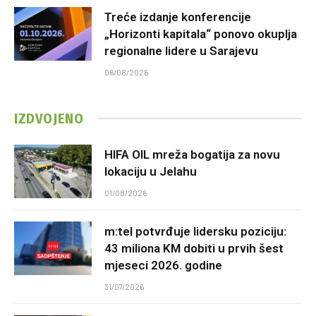
Treće izdanje konferencije
„Horizonti kapitala“ ponovo okuplja
regionalne lidere u Sarajevu
06/08/2026
IZDVOJENO
HIFA OIL mreža bogatija za novu
lokaciju u Jelahu
01/08/2026
m:tel potvrđuje lidersku poziciju:
43 miliona KM dobiti u prvih šest
mjeseci 2026. godine
31/07/2026