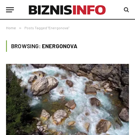
Home
»
Posts Tagged "Energonova"
BROWSING:
ENERGONOVA