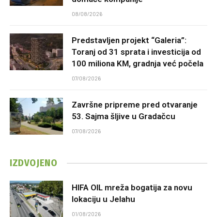
08/08/2026
Predstavljen projekt “Galeria”:
Toranj od 31 sprata i investicija od
100 miliona KM, gradnja već počela
07/08/2026
Završne pripreme pred otvaranje
53. Sajma šljive u Gradačcu
07/08/2026
IZDVOJENO
HIFA OIL mreža bogatija za novu
lokaciju u Jelahu
01/08/2026