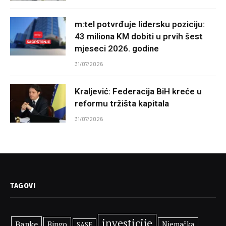
m:tel potvrđuje lidersku poziciju:
43 miliona KM dobiti u prvih šest
mjeseci 2026. godine
31/07/2026
Kraljević: Federacija BiH kreće u
reformu tržišta kapitala
31/07/2026
TAGOVI
investicije
Banke
Bingo
Njemačka
SASE