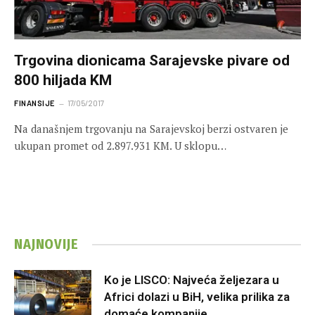
Trgovina dionicama Sarajevske pivare od
800 hiljada KM
FINANSIJE
17/05/2017
Na današnjem trgovanju na Sarajevskoj berzi ostvaren je
ukupan promet od 2.897.931 KM. U sklopu…
NAJNOVIJE
Ko je LISCO: Najveća željezara u
Africi dolazi u BiH, velika prilika za
domaće kompanije