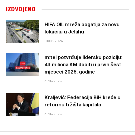
IZDVOJENO
HIFA OIL mreža bogatija za novu
lokaciju u Jelahu
01/08/2026
m:tel potvrđuje lidersku poziciju:
43 miliona KM dobiti u prvih šest
mjeseci 2026. godine
31/07/2026
Kraljević: Federacija BiH kreće u
reformu tržišta kapitala
31/07/2026