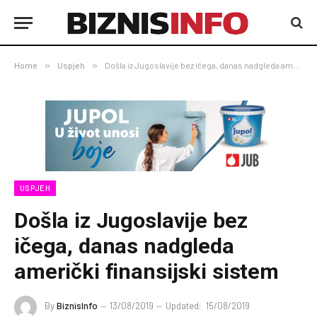
Home
»
Uspjeh
»
Došla iz Jugoslavije bez ičega, danas nadgleda američki finansijski sistem
USPJEH
Došla iz Jugoslavije bez
ičega, danas nadgleda
američki finansijski sistem
By
BiznisInfo
13/08/2019
Updated:
15/08/2019