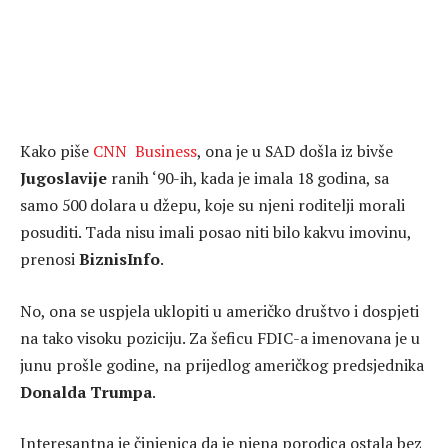
Kako piše
CNN Business
, ona je u SAD došla iz bivše
Jugoslavije
ranih ‘90-ih, kada je imala 18 godina, sa
samo 500 dolara u džepu, koje su njeni roditelji morali
posuditi. Tada nisu imali posao niti bilo kakvu imovinu,
prenosi
BiznisInfo
.
No, ona se uspjela uklopiti u američko društvo i dospjeti
na tako visoku poziciju. Za šeficu FDIC-a imenovana je u
junu prošle godine, na prijedlog američkog predsjednika
Donalda Trumpa
.
Interesantna je činjenica da je njena porodica ostala bez