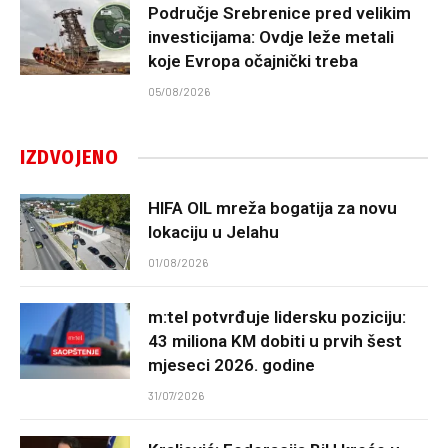
Područje Srebrenice pred velikim
investicijama: Ovdje leže metali
koje Evropa očajnički treba
05/08/2026
IZDVOJENO
HIFA OIL mreža bogatija za novu
lokaciju u Jelahu
01/08/2026
m:tel potvrđuje lidersku poziciju:
43 miliona KM dobiti u prvih šest
mjeseci 2026. godine
31/07/2026