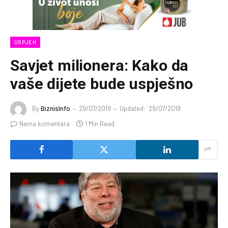
USPJEH
Savjet milionera: Kako da
vaše dijete bude uspješno
By
BiznisInfo
29/07/2019
Updated:
29/07/2019
Nema komentara
1 Min Read