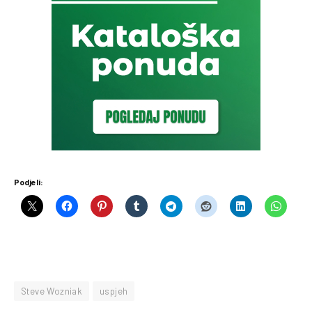
Podjeli:
Steve Wozniak
uspjeh