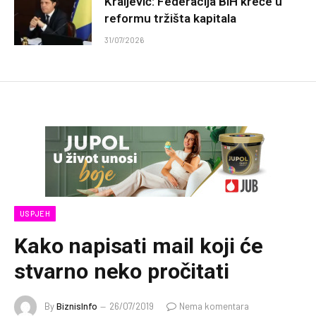
Kraljević: Federacija BiH kreće u
reformu tržišta kapitala
31/07/2026
USPJEH
Kako napisati mail koji će
stvarno neko pročitati
By
BiznisInfo
26/07/2019
Nema komentara