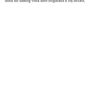
došli do samog vrha liste bogataša u toj državi.