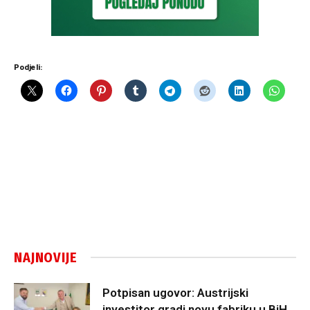
Podjeli:
NAJNOVIJE
Potpisan ugovor: Austrijski
investitor gradi novu fabriku u BiH