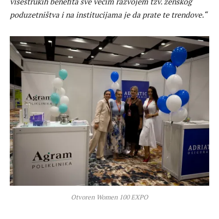
višestrukih benefita sve većim razvojem tzv. ženskog
poduzetništva i na institucijama je da prate te trendove.“
Otvoren Women 100 EXPO