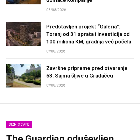
domaće kompanije
08/08/2026
Predstavljen projekt “Galeria”:
Toranj od 31 sprata i investicija od
100 miliona KM, gradnja već počela
07/08/2026
Završne pripreme pred otvaranje
53. Sajma šljive u Gradačcu
07/08/2026
BIZNIS CAFE
The Guardian oduševljen