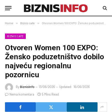
Home
»
Biznis cafe
»
Otvoren Women 100 EXPO: Žensko poduzetništvo dobilo najveću regionalnu pozornicu
BIZNIS CAFE
Otvoren Women 100 EXPO:
Žensko poduzetništvo dobilo
najveću regionalnu
pozornicu
By
BiznisInfo
13/06/2026
Updated:
16/06/2026
Nema komentara
5 Mins Read