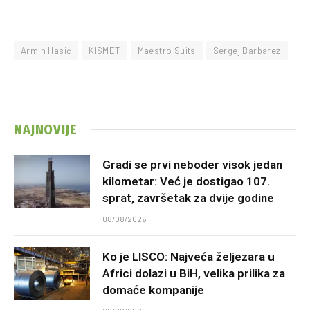
Armin Hasić
KISMET
Maestro Suits
Sergej Barbarez
NAJNOVIJE
Gradi se prvi neboder visok jedan
kilometar: Već je dostigao 107.
sprat, završetak za dvije godine
08/08/2026
Ko je LISCO: Najveća željezara u
Africi dolazi u BiH, velika prilika za
domaće kompanije