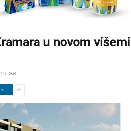
Kramara u novom višem
Mins Read
In