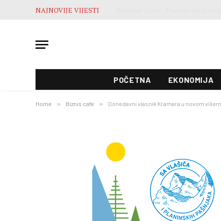
NAJNOVIJE VIJESTI
POČETNA
EKONOMIJA
Home
»
Biznis cafe
»
Donedavni vlasnik Kramara u novom višem