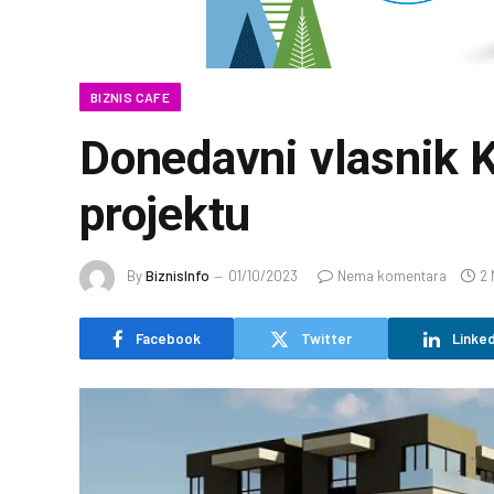
BIZNIS CAFE
Donedavni vlasnik 
projektu
By
BiznisInfo
01/10/2023
Nema komentara
2 
Facebook
Twitter
Linked