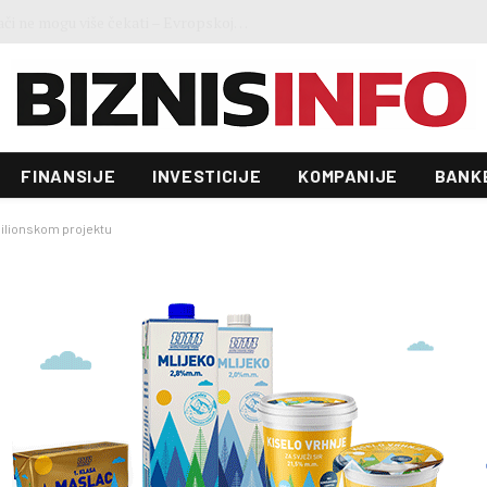
Ministar Forto: Profesionalni vozači ne mogu više čekati – Evropskoj komisiji ponudili smo provodivo rješenje
FINANSIJE
INVESTICIJE
KOMPANIJE
BANK
ilionskom projektu