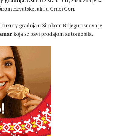
y gradnja
. Osim tržišta u BiH, zaslužna je za
širom Hrvatske, ali i u Crnoj Gori.
 Luxury gradnja u Širokom Brijegu osnova je
amar
koja se bavi prodajom automobila.