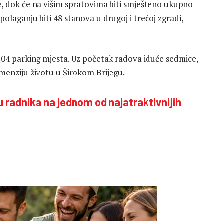
e, dok će na višim spratovima biti smješteno ukupno
olaganju biti 48 stanova u drugoj i trećoj zgradi,
i 204 parking mjesta. Uz početak radova iduće sedmice,
menziju životu u Širokom Brijegu.
u radnika na jednom od najatraktivnijih