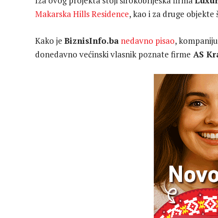
Iza ovog projekta stoji širokobriješka firma
Luxur
Makarska Hills Residence
, kao i za druge objekte 
Kako je
BiznisInfo.ba
nedavno pisao
, kompaniju
donedavno većinski vlasnik poznate firme
AS Kr