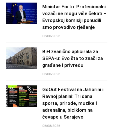
Ministar Forto: Profesionalni
vozači ne mogu više čekati –
Evropskoj komisiji ponudili
smo provodivo rješenje
06/08/2026
BiH zvanično aplicirala za
SEPA-u: Evo šta to znači za
građane i privredu
06/08/2026
GoOut Festival na Jahorini i
Ravnoj planini: Tri dana
sporta, prirode, muzike i
adrenalina, biciklom na
ćevape u Sarajevo
06/08/2026