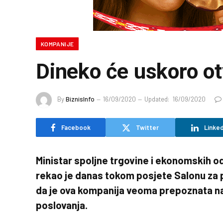
KOMPANIJE
Dineko će uskoro ot
By
BiznisInfo
16/09/2020
Updated:
16/09/2020
Facebook
Twitter
Linked
Ministar spoljne trgovine i ekonomskih o
rekao je danas tokom posjete Salonu za p
da je ova kompanija veoma prepoznata na t
poslovanja.