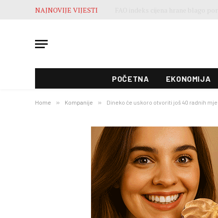
NAJNOVIJE VIJESTI
POČETNA
EKONOMIJA
Home
»
Kompanije
»
Dineko će uskoro otvoriti još 40 radnih mj