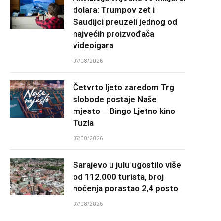
dolara: Trumpov zet i
Saudijci preuzeli jednog od
najvećih proizvođača
videoigara
07/08/2026
Četvrto ljeto zaredom Trg
slobode postaje Naše
mjesto – Bingo Ljetno kino
Tuzla
07/08/2026
Sarajevo u julu ugostilo više
od 112.000 turista, broj
noćenja porastao 2,4 posto
07/08/2026