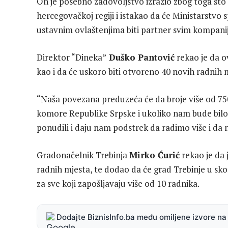
On je posebno zadovoljstvo izrazio zbog toga što
hercegovačkoj regiji i istakao da će Ministarstvo
ustavnim ovlaštenjima biti partner svim kompani
Direktor “Dineka”
Duško Pantović
rekao je da o
kao i da će uskoro biti otvoreno 40 novih radn
“Naša povezana preduzeća će da broje više od 750
komore Republike Srpske i ukoliko nam bude bilo
ponudili i daju nam podstrek da radimo više i da 
Gradonačelnik Trebinja
Mirko Ćurić
rekao je da 
radnih mjesta, te dodao da će grad Trebinje u sk
za sve koji zapošljavaju više od 10 radnika.
Dodajte BiznisInfo.ba među omiljene izvore n