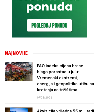
NAJNOVIJE
FAO indeks cijena hrane
blago porastao u julu:
Vremenski ekstremi,
energija i geopolitika utiču na
kretanja na tržištima
07/08/2026
Akvizicija vrijedna 55 milijardi