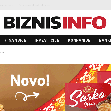
Akvizicija vrijedna 55 milijardi dolara: Trumpov zet i Saudijci preuzeli jednog od najvećih proizvođača videoigara
FINANSIJE
INVESTICIJE
KOMPANIJE
BANK
esta