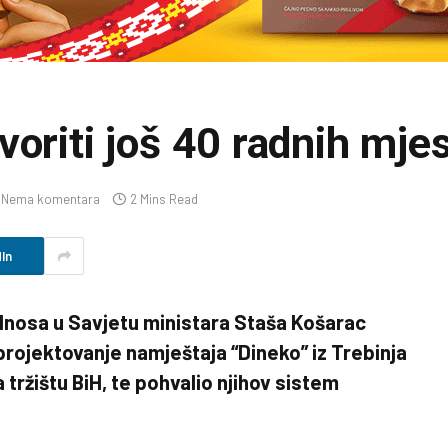
voriti još 40 radnih mje
Nema komentara
2 Mins Read
In
dnosa u Savjetu ministara Staša Košarac
rojektovanje namještaja “Dineko” iz Trebinja
ržištu BiH, te pohvalio njihov sistem