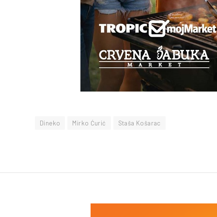
Dineko
Mirko Ćurić
Staša Košarac