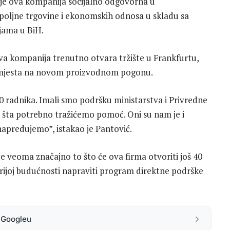
 je ova kompanija socijalno odgovorna u
 spoljne trgovine i ekonomskih odnosa u skladu sa
jama u BiH.
va kompanija trenutno otvara tržište u Frankfurtu,
ih mjesta na novom proizvodnom pogonu.
 radnika. Imali smo podršku ministarstva i Privredne
 šta potrebno tražićemo pomoć. Oni su nam je i
napredujemo”, istakao je Pantović.
je veoma značajno to što će ova firma otvoriti još 40
orijoj budućnosti napraviti program direktne podrške
a Googleu