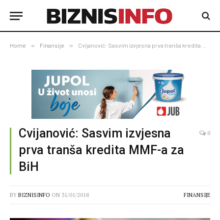
Home
»
Finansije
»
Cvijanović: Sasvim izvjesna prva tranša kredita MMF-a za BiH
Cvijanović: Sasvim izvjesna
0
prva tranša kredita MMF-a za
BiH
BY
BIZNISINFO
ON
31/01/2018
FINANSIJE