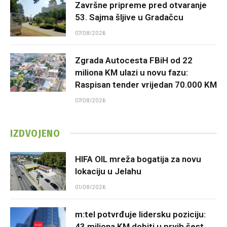
Završne pripreme pred otvaranje
53. Sajma šljive u Gradačcu
07/08/2026
Zgrada Autocesta FBiH od 22
miliona KM ulazi u novu fazu:
Raspisan tender vrijedan 70.000 KM
07/08/2026
IZDVOJENO
HIFA OIL mreža bogatija za novu
lokaciju u Jelahu
01/08/2026
m:tel potvrđuje lidersku poziciju:
43 miliona KM dobiti u prvih šest