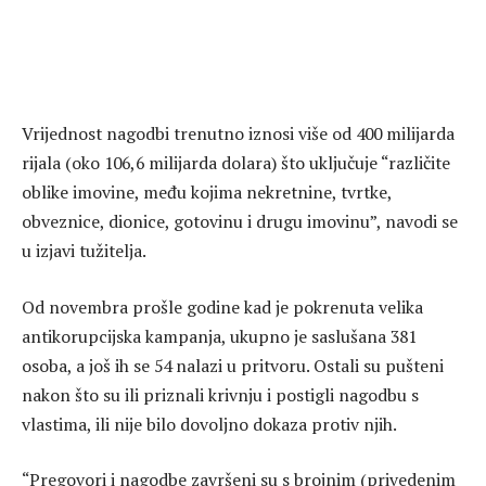
Vrijednost nagodbi trenutno iznosi više od 400 milijarda
rijala (oko 106,6 milijarda dolara) što uključuje “različite
oblike imovine, među kojima nekretnine, tvrtke,
obveznice, dionice, gotovinu i drugu imovinu”, navodi se
u izjavi tužitelja.
Od novembra prošle godine kad je pokrenuta velika
antikorupcijska kampanja, ukupno je saslušana 381
osoba, a još ih se 54 nalazi u pritvoru. Ostali su pušteni
nakon što su ili priznali krivnju i postigli nagodbu s
vlastima, ili nije bilo dovoljno dokaza protiv njih.
“Pregovori i nagodbe završeni su s brojnim (privedenim