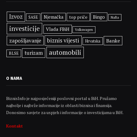
Izvoz
Bingo
Njemačka
top priče
SASE
Nafta
investicije
Vlada FBiH
Volkswagen
biznis vijesti
zapošljavanje
Banke
Hrvatska
automobili
turizam
BLSE
O NAMA
BiznisInfo je najposjećeniji poslovni portal u BiH. Pružamo
najbolje i najbrže informacije iz oblasti biznisa i finansija.
Donosimo savjete za uspjeh i informacije o investicijama u BiH.
Kontakt