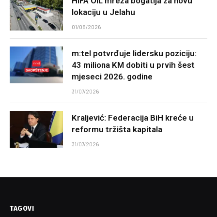
HIFA OIL mreža bogatija za novu
lokaciju u Jelahu
01/08/2026
m:tel potvrđuje lidersku poziciju:
43 miliona KM dobiti u prvih šest
mjeseci 2026. godine
31/07/2026
Kraljević: Federacija BiH kreće u
reformu tržišta kapitala
31/07/2026
TAGOVI