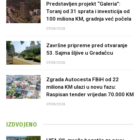
Predstavljen projekt “Galeria”:
Toranj od 31 sprata i investicija od
100 miliona KM, gradnja već počela
07/08/2026
Završne pripreme pred otvaranje
53. Sajma šljive u Gradačcu
07/08/2026
Zgrada Autocesta FBiH od 22
miliona KM ulazi u novu fazu:
Raspisan tender vrijedan 70.000 KM
07/08/2026
IZDVOJENO