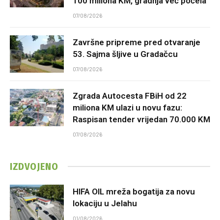
100 miliona KM, gradnja već počela
07/08/2026
Završne pripreme pred otvaranje
53. Sajma šljive u Gradačcu
07/08/2026
Zgrada Autocesta FBiH od 22
miliona KM ulazi u novu fazu:
Raspisan tender vrijedan 70.000 KM
07/08/2026
IZDVOJENO
HIFA OIL mreža bogatija za novu
lokaciju u Jelahu
01/08/2026