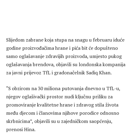
Slijedom zabrane koja stupa na snagu u februaru iduće
godine proizvođačima hrane i pića bit će dopušteno
samo oglašavanje zdravijih proizvoda, umjesto pukog
oglašavanja brendova, objavili su londonska kompanija
za javni prijevoz TfL i gradonačelnik Sadiq Khan.
“S obzirom na 30 miliona putovanja dnevno u TfL-u,
njegov oglašivački prostor nudi ključnu priliku za
promoviranje kvalitetne hrane i zdravog stila života
među djecom i članovima njihove porodice odnosno
skrbnicima”, objavili su u zajedničkom saopćenju,
prenosi Hina.