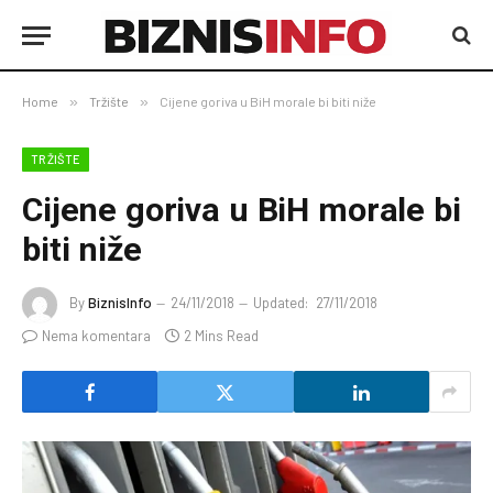
Home
»
Tržište
»
Cijene goriva u BiH morale bi biti niže
TRŽIŠTE
Cijene goriva u BiH morale bi
biti niže
By
BiznisInfo
24/11/2018
Updated:
27/11/2018
Nema komentara
2 Mins Read