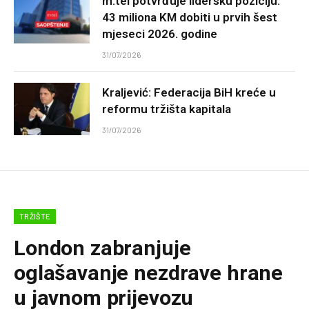
m:tel potvrđuje lidersku poziciju:
43 miliona KM dobiti u prvih šest
mjeseci 2026. godine
31/07/2026
Kraljević: Federacija BiH kreće u
reformu tržišta kapitala
31/07/2026
TRŽIŠTE
London zabranjuje
oglašavanje nezdrave hrane
u javnom prijevozu