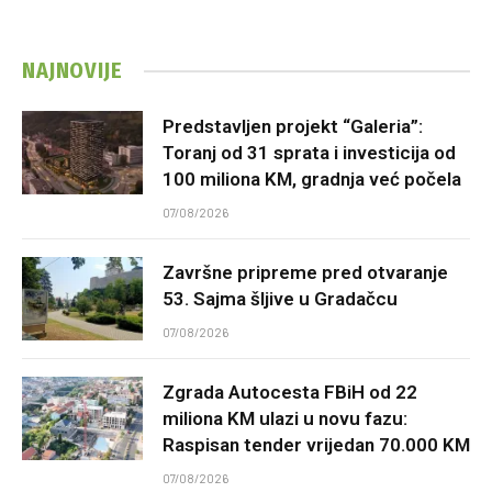
NAJNOVIJE
Predstavljen projekt “Galeria”:
Toranj od 31 sprata i investicija od
100 miliona KM, gradnja već počela
07/08/2026
Završne pripreme pred otvaranje
53. Sajma šljive u Gradačcu
07/08/2026
Zgrada Autocesta FBiH od 22
miliona KM ulazi u novu fazu:
Raspisan tender vrijedan 70.000 KM
07/08/2026