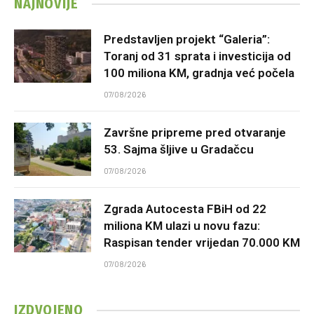
NAJNOVIJE
Predstavljen projekt “Galeria”:
Toranj od 31 sprata i investicija od
100 miliona KM, gradnja već počela
07/08/2026
Završne pripreme pred otvaranje
53. Sajma šljive u Gradačcu
07/08/2026
Zgrada Autocesta FBiH od 22
miliona KM ulazi u novu fazu:
Raspisan tender vrijedan 70.000 KM
07/08/2026
IZDVOJENO