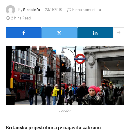
By
BiznisInfo
23/11/2018
Nema komentara
2 Mins Read
London
Britanska prijestolnica je najavila zabranu