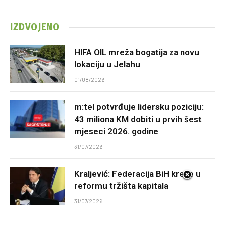
IZDVOJENO
HIFA OIL mreža bogatija za novu
lokaciju u Jelahu
01/08/2026
m:tel potvrđuje lidersku poziciju:
43 miliona KM dobiti u prvih šest
mjeseci 2026. godine
31/07/2026
Kraljević: Federacija BiH kreće u
reformu tržišta kapitala
31/07/2026