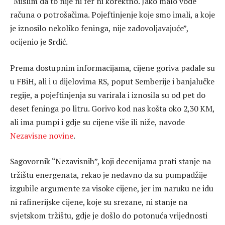
“Mislim da to nije ni fer ni korektno. Jako malo vode
računa o potrošačima. Pojeftinjenje koje smo imali, a koje
je iznosilo nekoliko feninga, nije zadovoljavajuće”,
ocijenio je Srdić.
Prema dostupnim informacijama, cijene goriva padale su
u FBiH, ali i u dijelovima RS, poput Semberije i banjalučke
regije, a pojeftinjenja su varirala i iznosila su od pet do
deset feninga po litru. Gorivo kod nas košta oko 2,30 KM,
ali ima pumpi i gdje su cijene više ili niže, navode
Nezavisne novine
.
Sagovornik “Nezavisnih”, koji decenijama prati stanje na
tržištu energenata, rekao je nedavno da su pumpadžije
izgubile argumente za visoke cijene, jer im naruku ne idu
ni rafinerijske cijene, koje su srezane, ni stanje na
svjetskom tržištu, gdje je došlo do potonuća vrijednosti