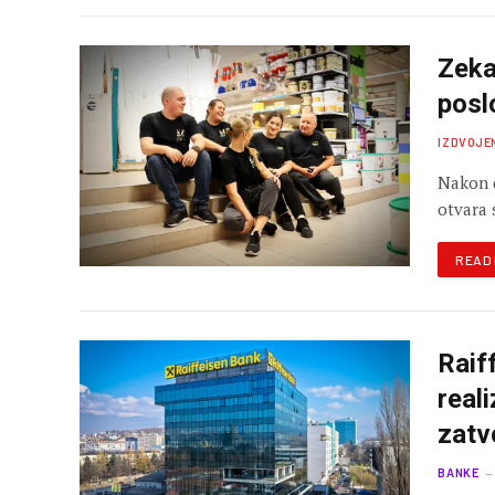
Zeka
poslo
IZDVOJE
Nakon č
otvara 
READ
Raif
real
zatv
BANKE