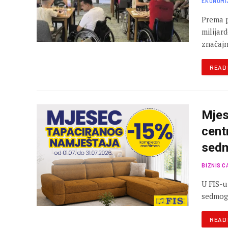
EKONOMI
Prema p
milijar
značajn
READ
Mjes
cent
sed
BIZNIS C
U FIS-u
sedmog 
READ