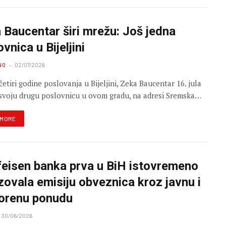
 Baucentar širi mrežu: Još jedna
vnica u Bijeljini
NO
02/07/2026
etiri godine poslovanja u Bijeljini, Zeka Baucentar 16. jula
svoju drugu poslovnicu u ovom gradu, na adresi Sremska…
 MORE
feisen banka prva u BiH istovremeno
izovala emisiju obveznica kroz javnu i
orenu ponudu
30/06/2026