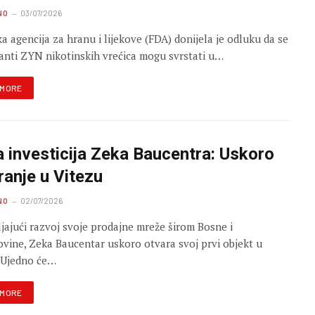
NO
03/07/2026
a agencija za hranu i lijekove (FDA) donijela je odluku da se
janti ZYN nikotinskih vrećica mogu svrstati u…
 MORE
 investicija Zeka Baucentra: Uskoro
ranje u Vitezu
NO
02/07/2026
jajući razvoj svoje prodajne mreže širom Bosne i
vine, Zeka Baucentar uskoro otvara svoj prvi objekt u
 Ujedno će…
 MORE