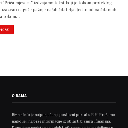
ci “Priča mjeseca” izdvajamo tekst koji je tokom proteklog
 izazvao najviše pažnje naših čitatelja. Jedan od najčitanijih
va tokom…
 MORE
O NAMA
BiznisInfo je najposjećeniji poslovni portal u BiH. Pružamo
najbolje i najbrže informacije iz oblasti biznisa i finansija.
Donosimo savjete za uspjeh i informacije o investicijama u