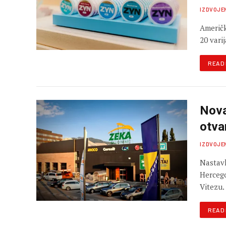
IZDVOJE
Američk
20 vari
READ
Nova
otva
IZDVOJE
Nastavl
Hercego
Vitezu.
READ