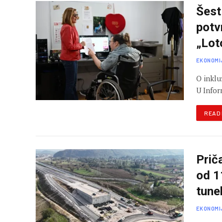
Šest
potv
„Lot
EKONOMI
O inklu
U Infor
READ
Prič
od 1
tune
EKONOMI