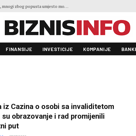
Sve je spremno za gradnju novog autoputa u BiH: Dionica od 44 kilometra povezat će dva važna grada
FINANSIJE
INVESTICIJE
KOMPANIJE
BANK
a iz Cazina o osobi sa invaliditetom
j su obrazovanje i rad promijenili
tni put