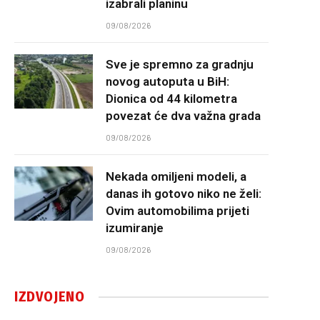
izabrali planinu
09/08/2026
Sve je spremno za gradnju
novog autoputa u BiH:
Dionica od 44 kilometra
povezat će dva važna grada
09/08/2026
Nekada omiljeni modeli, a
danas ih gotovo niko ne želi:
Ovim automobilima prijeti
izumiranje
09/08/2026
IZDVOJENO