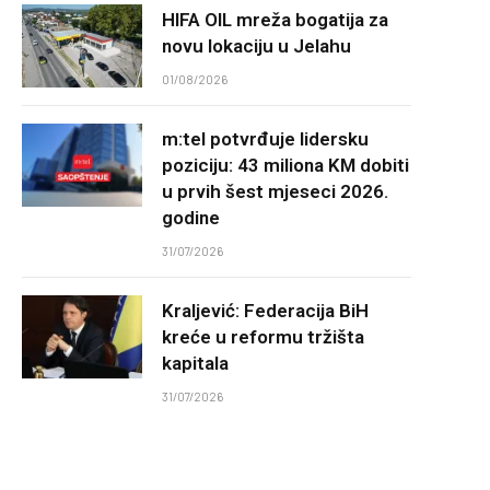
HIFA OIL mreža bogatija za
novu lokaciju u Jelahu
01/08/2026
m:tel potvrđuje lidersku
poziciju: 43 miliona KM dobiti
u prvih šest mjeseci 2026.
godine
31/07/2026
Kraljević: Federacija BiH
kreće u reformu tržišta
kapitala
31/07/2026