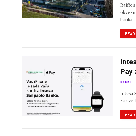
Raiffei
obvezni
banka
READ
Inte
Pay 
BANKE
Intesa 
za sve 
READ