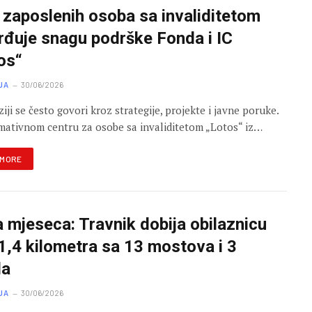
 zaposlenih osoba sa invaliditetom
rđuje snagu podrške Fonda i IC
os“
JA
30/06/2026
ziji se često govori kroz strategije, projekte i javne poruke.
mativnom centru za osobe sa invaliditetom „Lotos“ iz…
 MORE
a mjeseca: Travnik dobija obilaznicu
1,4 kilometra sa 13 mostova i 3
la
JA
30/06/2026