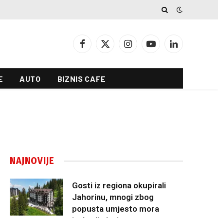
Facebook
X
Instagram
YouTube
LinkedIn
(Twitter)
E
AUTO
BIZNIS CAFE
NAJNOVIJE
Gosti iz regiona okupirali
Jahorinu, mnogi zbog
popusta umjesto mora