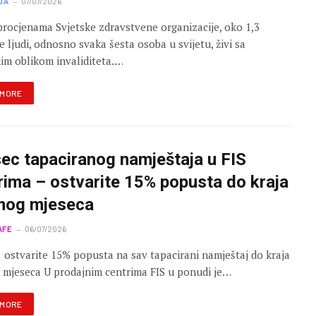
JA
07/07/2026
rocjenama Svjetske zdravstvene organizacije, oko 1,3
de ljudi, odnosno svaka šesta osoba u svijetu, živi sa
im oblikom invaliditeta.…
 MORE
ec tapaciranog namještaja u FIS
rima – ostvarite 15% popusta do kraja
mog mjeseca
AFE
06/07/2026
 ostvarite 15% popusta na sav tapacirani namještaj do kraja
mjeseca U prodajnim centrima FIS u ponudi je…
 MORE