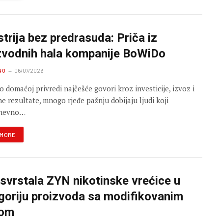
strija bez predrasuda: Priča iz
zvodnih hala kompanije BoWiDo
NO
06/07/2026
o domaćoj privredi najčešće govori kroz investicije, izvoz i
e rezultate, mnogo rjeđe pažnju dobijaju ljudi koji
dnevno…
 MORE
svrstala ZYN nikotinske vrećice u
goriju proizvoda sa modifikovanim
kom