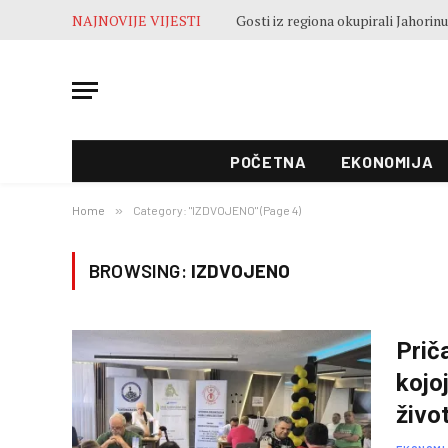
NAJNOVIJE VIJESTI
POČETNA
EKONOMIJA
Home
»
Category: "IZDVOJENO" (Page 4)
BROWSING:
IZDVOJENO
Prič
kojo
živo