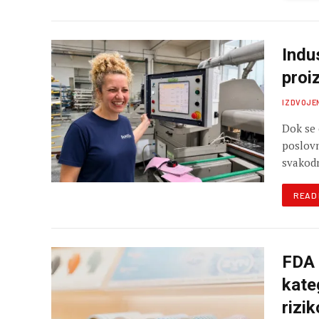
Indu
proi
IZDVOJE
Dok se 
poslovn
svako
READ
FDA 
kate
rizi