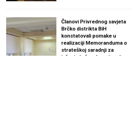
Članovi Privrednog savjeta
Brčko distrikta BiH
konstatovali pomake u
realizaciji Memoranduma o
strateškoj saradnji za
jačanje brčanske privrede
EKONOMIJA
23/06/2026