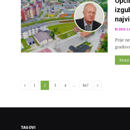
Opći
izgu
najvi
BIZNIS C
Prije n
gradova
READ
Previous
Next
…
1
2
3
4
867
TAGOVI