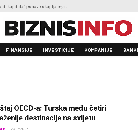
Ministar Forto: Profesionalni vozači ne mogu više čekati – Evropskoj komisiji ponudili smo provodivo rješenje
FINANSIJE
INVESTICIJE
KOMPANIJE
BANK
eštaj OECD-a: Turska među četiri
raženije destinacije na svijetu
AFE
27/07/2026