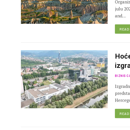
Organiz
julu 20
and…
READ
Hoće
izgr
BIZNIS C
Izgradn
predsta
Herceg
READ