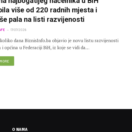
na najbogatijeg načelnika u BiH
bila više od 220 radnih mjesta i
še pala na listi razvijenosti
AFE
17/07/2026
ekoliko dana BiznisInfo.ba objavio je novu listu razvijenosti
 i općina u Federaciji BiH, iz koje se vidi da…
 MORE
O NAMA