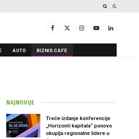
Facebook
X
Instagram
YouTube
LinkedIn
(Twitter)
E
AUTO
BIZNIS CAFE
NAJNOVIJE
Treće izdanje konferencije
„Horizonti kapitala“ ponovo
okuplja regionalne lidere u