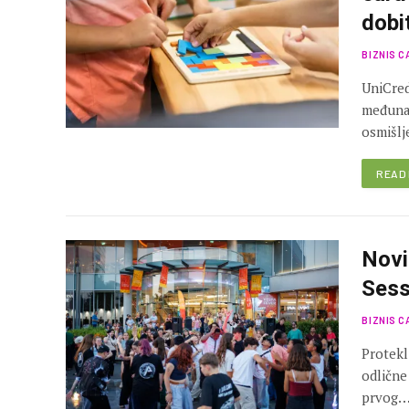
dobi
BIZNIS C
UniCred
međuna
osmišlj
READ
Novi
Sess
BIZNIS C
Protekl
odlične
prvog