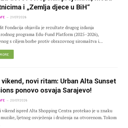
tnicima i „Zemlja djece u BiH“
AFE
21/07/2026
it Fondacija objavila je rezultate drugog izdanja
rodnog programa Edu-Fund Platform (2025–2026),
enog s ciljem borbe protiv obrazovnog siromaštva i…
 MORE
 vikend, novi ritam: Urban Alta Sunset
ions ponovo osvaja Sarajevo!
AFE
20/07/2026
i vikend ispred Alta Shopping Centra protekao je u znaku
 muzike, ljetnog osvježenja i druženja na otvorenom. Tokom
…