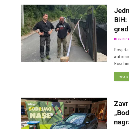
Jedn
BiH:
grad
BIZNIS C
Posjeta
automob
Buschma
READ
Zavr
„Bod
nagr