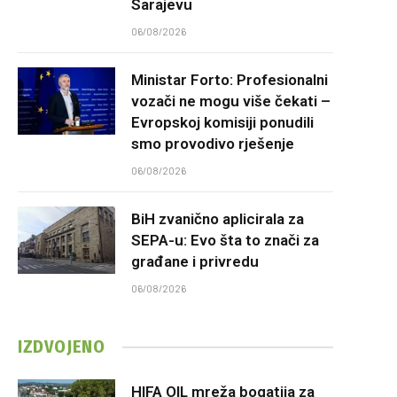
Sarajevu
06/08/2026
Ministar Forto: Profesionalni
vozači ne mogu više čekati –
Evropskoj komisiji ponudili
smo provodivo rješenje
06/08/2026
BiH zvanično aplicirala za
SEPA-u: Evo šta to znači za
građane i privredu
06/08/2026
IZDVOJENO
HIFA OIL mreža bogatija za