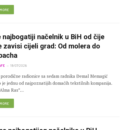
 MORE
 najbogatiji načelnik u BiH od čije
e zavisi cijeli grad: Od molera do
bacha
AFE
19/07/2026
 porodične radionice sa sedam radnika Đemal Memagić
o je jednu od najpoznatijih domaćih tekstilnih kompanija.
“Alma Ras”…
 MORE