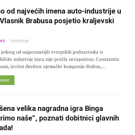
o od najvećih imena auto-industrije u
 Vlasnik Brabusa posjetio kraljevski
AFE
25/07/2026
 jednog od najpoznatijih evropskih poduzetnika iz
ilske industrije Jajcu nije prošla nezapaženo. Constantin
nn, izvršni direktor njemačke kompanije Brabus,…
 MORE
šena velika nagradna igra Binga
rimo naše“, poznati dobitnici glavnih
ada!