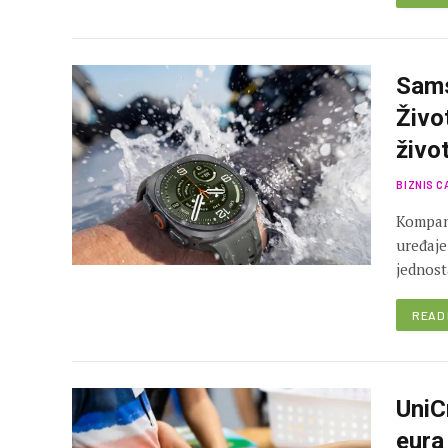
Sams
Živo
živo
BIZNIS C
Kompani
uređaje
jednost
READ
UniC
eura