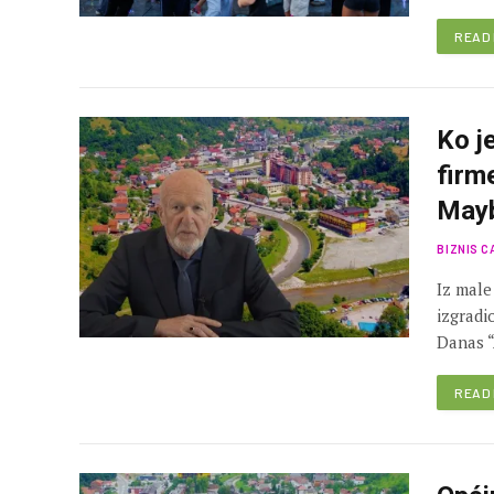
READ
Ko je
firm
May
BIZNIS C
Iz male
izgradi
Danas 
READ