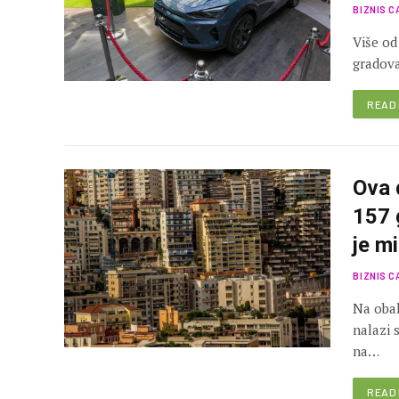
BIZNIS C
Više od
gradova
READ
Ova 
157 
je mi
BIZNIS C
Na obal
nalazi 
na…
READ