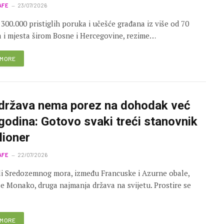
AFE
23/07/2026
 300.000 pristiglih poruka i učešće građana iz više od 70
 i mjesta širom Bosne i Hercegovine, rezime…
 MORE
država nema porez na dohodak već
godina: Gotovo svaki treći stanovnik
lioner
AFE
22/07/2026
i Sredozemnog mora, između Francuske i Azurne obale,
se Monako, druga najmanja država na svijetu. Prostire se
 MORE