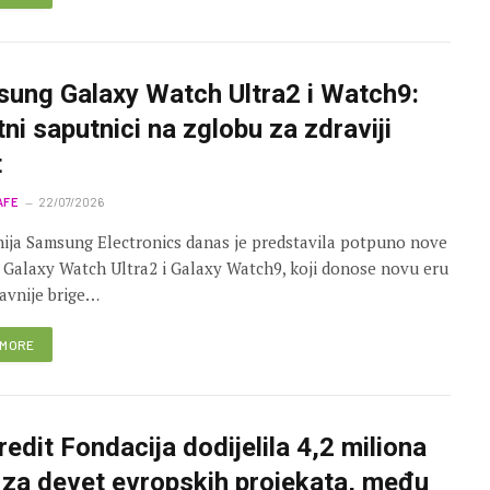
ung Galaxy Watch Ultra2 i Watch9:
tni saputnici na zglobu za zdraviji
t
AFE
22/07/2026
ja Samsung Electronics danas je predstavila potpuno nove
 Galaxy Watch Ultra2 i Galaxy Watch9, koji donose novu eru
avnije brige…
 MORE
redit Fondacija dodijelila 4,2 miliona
 za devet evropskih projekata, među