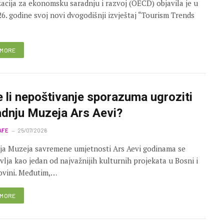
acija za ekonomsku saradnju i razvoj (OECD) objavila je u
26. godine svoj novi dvogodišnji izvještaj “Tourism Trends
 MORE
 li nepoštivanje sporazuma ugroziti
adnju Muzeja Ars Aevi?
AFE
25/07/2026
ja Muzeja savremene umjetnosti Ars Aevi godinama se
vlja kao jedan od najvažnijih kulturnih projekata u Bosni i
ovini. Međutim,…
 MORE