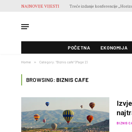
NAJNOVIJE VIJESTI
POČETNA
EKONOMIJA
Home
»
Category: "Biznis cafe" (Page 2)
BROWSING:
BIZNIS CAFE
Izvj
najt
BIZNIS C