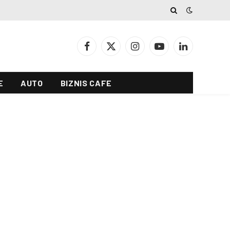
Facebook
X
Instagram
YouTube
LinkedIn
(Twitter)
E
AUTO
BIZNIS CAFE