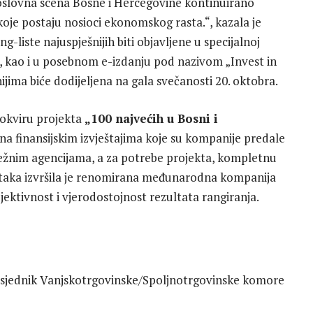
poslovna scena Bosne i Hercegovine kontinuirano
koje postaju nosioci ekonomskog rasta.“, kazala je
-liste najuspješnijih biti objavljene u specijalnoj
, kao i u posebnom e-izdanju pod nazivom „Invest in
jima biće dodijeljena na gala svečanosti 20. oktobra.
 okviru projekta
„100 najvećih u Bosni i
 na finansijskim izvještajima koje su kompanije predale
ežnim agencijama, a za potrebe projekta, kompletnu
odataka izvršila je renomirana međunarodna kompanija
bjektivnost i vjerodostojnost rezultata rangiranja.
dsjednik Vanjskotrgovinske/Spoljnotrgovinske komore