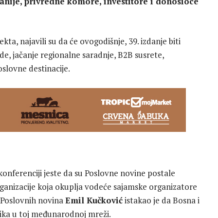
panije, privredne komore, investitore i donosioce
kta, najavili su da će ovogodišnje, 39. izdanje biti
e, jačanje regionalne saradnje, B2B susrete,
oslovne destinacije.
konferenciji jeste da su Poslovne novine postale
rganizacije koja okuplja vodeće sajamske organizatore
r Poslovnih novina
Emil Kučković
istakao je da Bosna i
ika u toj međunarodnoj mreži.