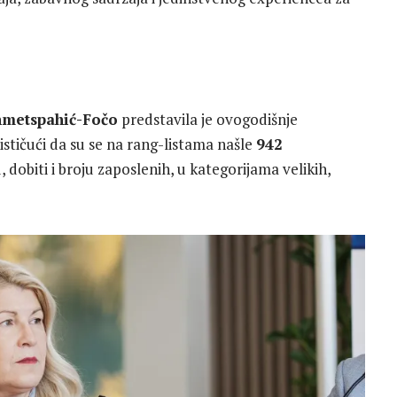
hmetspahić-Fočo
predstavila je ovogodišnje
ističući da su se na rang-listama našle
942
dobiti i broju zaposlenih, u kategorijama velikih,