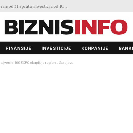
3. Sajma šljive u Gradačcu
FINANSIJE
INVESTICIJE
KOMPANIJE
BANK
ajvećih i 100 EXPO okupljaju region u Sarajevu