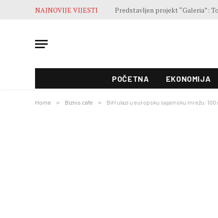
NAJNOVIJE VIJESTI
Završne pripreme pred otvaranje 5
POČETNA
EKONOMIJA
Home
»
Biznis cafe
»
BiH ulazi u europsku sajamsku mrežu: 100 n