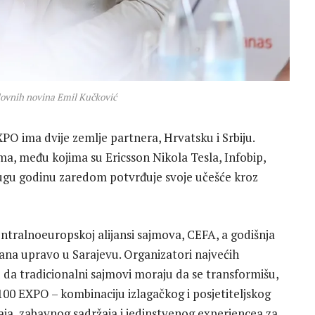
slovnih novina Emil Kučković
O ima dvije zemlje partnera, Hrvatsku i Srbiju.
ma, među kojima su Ericsson Nikola Tesla, Infobip,
rugu godinu zaredom potvrđuje svoje učešće kroz
tralnoeuropskoj alijansi sajmova, CEFA, a godišnja
žana upravo u Sarajevu. Organizatori najvećih
da tradicionalni sajmovi moraju da se transformišu,
00 EXPO – kombinaciju izlagačkog i posjetiteljskog
đaja, zabavnog sadržaja i jedinstvenog experiencea za