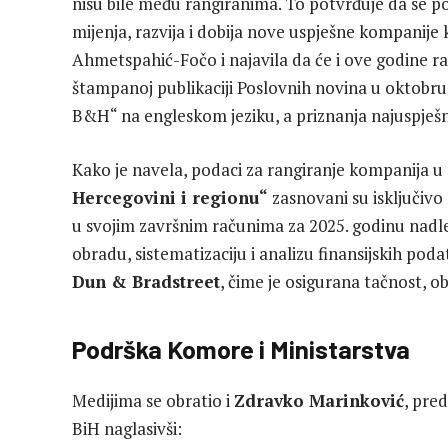
nisu bile među rangiranima. To potvrđuje da se 
mijenja, razvija i dobija nove uspješne kompanije 
Ahmetspahić-Fočo i najavila da će i ove godine rang
štampanoj publikaciji Poslovnih novina u oktobru
B&H“ na engleskom jeziku, a priznanja najuspješni
Kako je navela, podaci za rangiranje kompanija u
Hercegovini i regionu“
zasnovani su isključivo
u svojim završnim računima za 2025. godinu nadl
obradu, sistematizaciju i analizu finansijskih p
Dun & Bradstreet
, čime je osigurana tačnost, o
Podrška Komore i Ministarstva
Medijima se obratio i
Zdravko Marinković
, pre
BiH naglasivši: