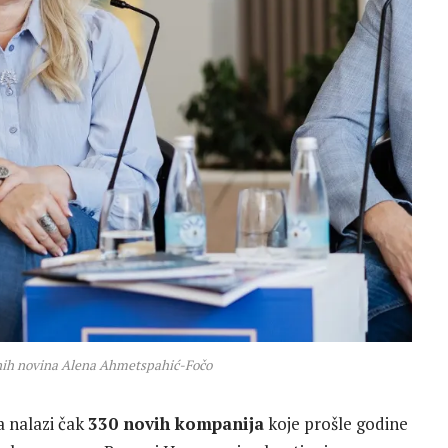
vnih novina Alena Ahmetspahić-Fočo
a nalazi čak
330 novih kompanija
koje prošle godine