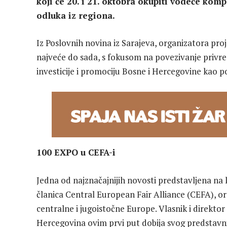
koji će 20. i 21. oktobra okupiti vodeće kom
odluka iz regiona.
Iz Poslovnih novina iz Sarajeva, organizatora proje
najveće do sada, s fokusom na povezivanje privred
investicije i promociju Bosne i Hercegovine kao p
100 EXPO u CEFA-i
Jedna od najznačajnijih novosti predstavljena na 
članica Central European Fair Alliance (CEFA), o
centralne i jugoistočne Europe. Vlasnik i direkto
Hercegovina ovim prvi put dobija svog predstavn