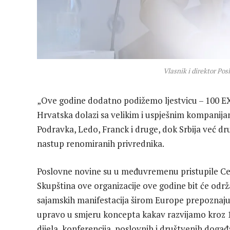
Vlasnik i direktor Po
„Ove godine dodatno podižemo ljestvicu – 100 EXP
Hrvatska dolazi sa velikim i uspješnim kompanija
Podravka, Ledo, Franck i druge, dok Srbija već d
nastup renomiranih privrednika.
Poslovne novine su u međuvremenu pristupile Cen
Skupština ove organizacije ove godine bit će odr
sajamskih manifestacija širom Europe prepoznaju 
upravo u smjeru koncepta kakav razvijamo kroz 1
dijela, konferencija, poslovnih i društvenih doga